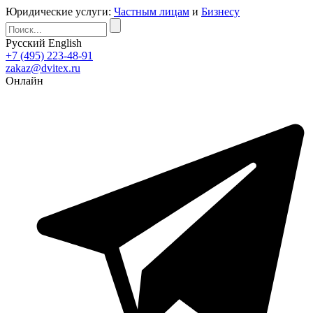
Юридические услуги:
Частным лицам
и
Бизнесу
Русский
English
+7 (495) 223-48-91
zakaz@dvitex.ru
Онлайн