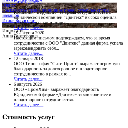
Читать далее....
Юрист
20 апреля 2020
Гражданское право, жилищное право, судебные споры
Компания "ВерумБио" за время сотрудничества с
Балашов
юридической компанией "Двитекс" высоко оценила
Игорь Борисович
профессионализм и индив...
Помощник руководителя
Читать далее....
Ипполитова
19 августа 2020
Анна Викторовна
Настоящим письмом подтверждаем, что за время
сотрудничества с ООО "Двитекс" данная фирма успела
зарекомендовать себя...
Читать далее....
12 января 2018
ООО Типография "Сити Принт" выражает огромную
благодарность за долгосрочное и плодотворное
сотрудничество в рамках ю...
Читать далее....
6 августа 2026
ООО «ПромХим» выражает благодарность
Юридической фирме «Двитекс» за многолетнее и
плодотворное сотрудничество.
Читать далее....
Стоимость услуг