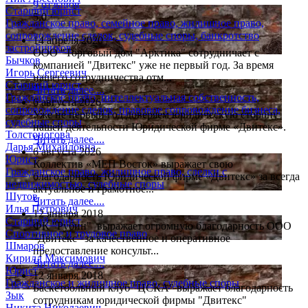
9 отзывов
Старший юрист
5.0
Гражданское право, семейное право, жилищное право,
сопровождение сделок, судебные споры, банкротство
14 апреля 2020
застройщиков
ООО "Торговый дом "Арктика" сотрудничает с
Бычков
компанией "Двитекс" уже не первый год. За время
Игорь Сергеевич
нашего сотрудничества отм...
Старший юрист
Читать далее....
Гражданское право, интеллектуальная собственность,
6 августа 2026
сопровождение сделок, правовое сопровождение бизнеса,
Уже не первый год доверяем юридическую сторону
судебные споры
нашей деятельности Юридической фирме «Двитекс».
Толстоногова
Читать далее....
Дарья Михайловна
6 августа 2026
Юрист
Коллектив «МЕП Восток» выражает свою
Гражданское право, жилищное право, сделки с
благодарность Юридической фирме «Двитекс» за всегда
недвижимостью, судебные споры
актуальное и грамотное...
Шутов
Читать далее....
Илья Петрович
12 января 2018
Старший юрист
ФК "Рубин" выражает огромную благодарность ООО
Спортивное и трудовое право
"Двитекс" за качественное и оперативное
Шмаров
предоставление консульт...
Кирилл Максимович
Читать далее....
Юрист
12 января 2018
Гражданское и жилищное право, судебные споры
Баскетбольный клуб "ЦСКА" выражает благодарность
Зык
сотрудникам юридической фирмы "Двитекс"
Никита Николаевич