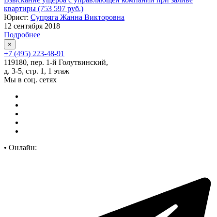
квартиры (753 597 руб.)
Юрист:
Супряга Жанна Викторовна
12 сентября 2018
Подробнее
×
+7 (495) 223-48-91
119180, пер. 1-й Голутвинский,
д. 3-5, стр. 1, 1 этаж
Мы в соц. сетях
•
Онлайн: