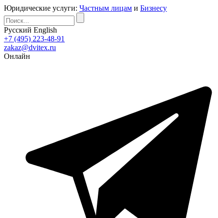
Юридические услуги:
Частным лицам
и
Бизнесу
Русский
English
+7 (495) 223-48-91
zakaz@dvitex.ru
Онлайн