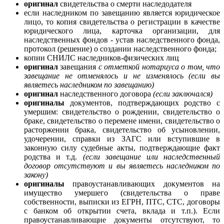
оригинал
свидетельства о смерти наследодателя
если наследником по завещанию является юридическое
лицо, то копия свидетельства о регистрации в качестве
юридического лица, карточка организации, для
наследственных фондов - устав наследственного фонда,
протокол (решение) о создании наследственного фонда;
копии СНИЛС наследников-физических лиц
оригинал
завещания
с отметкой нотариуса о том, что
завещание не отменялось и не изменялось (если вы
являетесь наследником по завещанию)
оригинал
наследственного договора
(если заключался)
оригиналы
документов, подтверждающих родство с
умершим: свидетельство о рождении, свидетельство о
браке, свидетельство о перемене имени, свидетельство о
расторжении брака, свидетельство об усыновлении,
удочерении, справки из ЗАГС или вступившие в
законную силу судебные акты, подтверждающие факт
родства и т.д.
(если
завещание или наследственный
договор отсутствуют и вы являетесь наследником по
закону)
оригиналы
правоустанавливающих документов на
имущество умершего (свидетельства о праве
собственности, выписки из ЕГРН, ПТС, СТС, договоры
с банком об открытии счета, вклада и т.п.). Если
правоустанавливающие документы отсутствуют, то