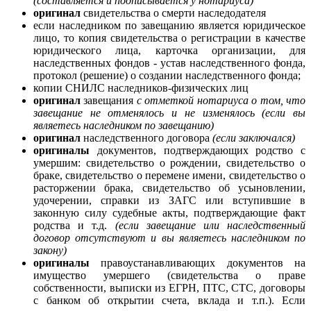
(составляется и подписывается у нотариуса)
оригинал
свидетельства о смерти наследодателя
если наследником по завещанию является юридическое
лицо, то копия свидетельства о регистрации в качестве
юридического лица, карточка организации, для
наследственных фондов - устав наследственного фонда,
протокол (решение) о создании наследственного фонда;
копии СНИЛС наследников-физических лиц
оригинал
завещания
с отметкой нотариуса о том, что
завещание не отменялось и не изменялось (если вы
являетесь наследником по завещанию)
оригинал
наследственного договора
(если заключался)
оригиналы
документов, подтверждающих родство с
умершим: свидетельство о рождении, свидетельство о
браке, свидетельство о перемене имени, свидетельство о
расторжении брака, свидетельство об усыновлении,
удочерении, справки из ЗАГС или вступившие в
законную силу судебные акты, подтверждающие факт
родства и т.д.
(если
завещание или наследственный
договор отсутствуют и вы являетесь наследником по
закону)
оригиналы
правоустанавливающих документов на
имущество умершего (свидетельства о праве
собственности, выписки из ЕГРН, ПТС, СТС, договоры
с банком об открытии счета, вклада и т.п.). Если