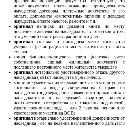
правоустанавливающие документы отсутствуют, то
иные документы, подтверждающие принадлежность
имущества: договоры, платежные документы о его
оплате, документы компетентных органов о передаче
имущества, оплате налогов, ремонте и т.п.
оригинал
выписки из домовой книги по месту
последнего жительства наследодателя с отметкой о том,
что умерший снят с регистрационного учета
оригинал
справки о последнем месте жительства
умершего (регистрации по месту жительства) на день
смерти
копия финансово-лицевого счета (карточка учета
собственника, единый жилищный документ) с
последнего постоянного места жительства умершего
оригинал
нотариально удостоверенного отказа другого
наследника (-ов) от наследства
(при наличии)
копии документов, подтверждающих льготы при уплате
госпошлины за выдачу свидетельства о праве на
наследство (подтверждение совместного проживания с
наследодателем в наследуемой квартире, наличия
психического расстройства и нахождения под опекой,
удостоверение инвалида 1 или 2 группы, пенсионное
удостоверение участника ВОВ)
оригинал
нотариально удостоверенной доверенности от
наследника (-ов) на ведение наследственного дела
(если