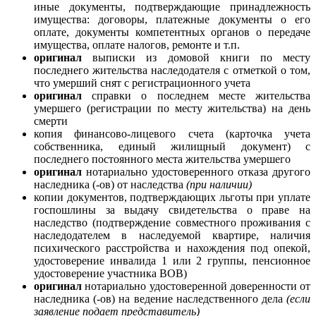
иные документы, подтверждающие принадлежность
имущества: договоры, платежные документы о его
оплате, документы компетентных органов о передаче
имущества, оплате налогов, ремонте и т.п.
оригинал
выписки из домовой книги по месту
последнего жительства наследодателя с отметкой о том,
что умерший снят с регистрационного учета
оригинал
справки о последнем месте жительства
умершего (регистрации по месту жительства) на день
смерти
копия финансово-лицевого счета (карточка учета
собственника, единый жилищный документ) с
последнего постоянного места жительства умершего
оригинал
нотариально удостоверенного отказа другого
наследника (-ов) от наследства
(при наличии)
копии документов, подтверждающих льготы при уплате
госпошлины за выдачу свидетельства о праве на
наследство (подтверждение совместного проживания с
наследодателем в наследуемой квартире, наличия
психического расстройства и нахождения под опекой,
удостоверение инвалида 1 или 2 группы, пенсионное
удостоверение участника ВОВ)
оригинал
нотариально удостоверенной доверенности от
наследника (-ов) на ведение наследственного дела
(если
заявление подает представитель)