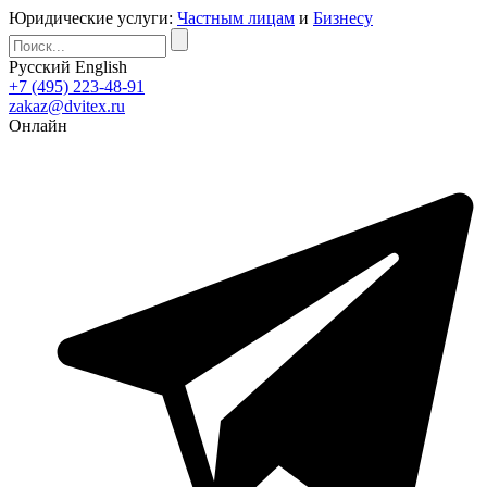
Юридические услуги:
Частным лицам
и
Бизнесу
Русский
English
+7 (495) 223-48-91
zakaz@dvitex.ru
Онлайн