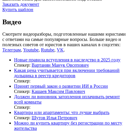
Заказать документ
Купить шаблон
Видео
Смотрите видеоразборы, подготовленные нашими юристами
с ответами на самые популярные вопросы. Больше видео и
полезных советов от юристов в наших каналах в соцсетях:
Телеграм
,
Youtube
,
Rutube
,
VK
.
Новые правила вступления в наследство в 2025 году
Спикер:
Вартанян Манук Овсепович
Какая цена учитывается при включении требований
дольщика в реестр кредиторов
Спикер:
Принят первый закон о развитии ИИ в России
Спикер:
Кашаев Максим Павлович
Должен ли виновник затопления оплачивать ремонт
всей комнаты
Спикер:
Квартира или апартаменты: что лучше выбрать
Спикер:
Шутов Илья Петрович
Можно ли купить квартиру без регистрации по месту
жительства