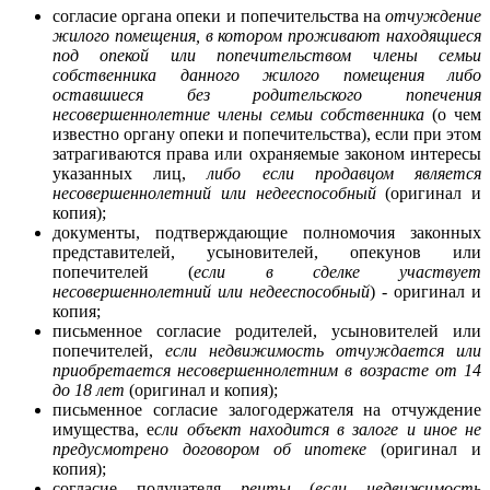
согласие органа опеки и попечительства на
отчуждение
жилого помещения, в котором проживают находящиеся
под опекой или попечительством члены семьи
собственника данного жилого помещения либо
оставшиеся без родительского попечения
несовершеннолетние члены семьи собственника
(о чем
известно органу опеки и попечительства), если при этом
затрагиваются права или охраняемые законом интересы
указанных лиц,
либо если продавцом является
несовершеннолетний или недееспособный
(оригинал и
копия);
документы, подтверждающие полномочия законных
представителей, усыновителей, опекунов или
попечителей (
если в сделке участвует
несовершеннолетний или недееспособный
) - оригинал и
копия;
письменное согласие родителей, усыновителей или
попечителей,
если недвижимость отчуждается или
приобретается несовершеннолетним в возрасте от 14
до 18 лет
(оригинал и копия);
письменное согласие залогодержателя на отчуждение
имущества, е
сли объект находится в залоге и иное не
предусмотрено договором об ипотеке
(оригинал и
копия);
согласие получателя
ренты
(
если недвижимость