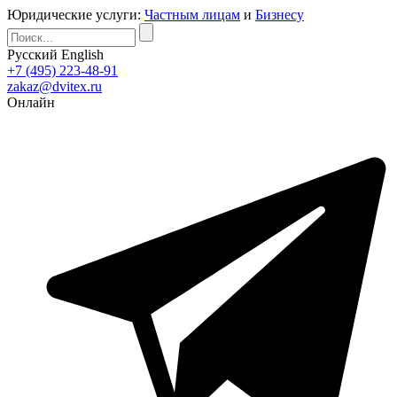
Юридические услуги:
Частным лицам
и
Бизнесу
Русский
English
+7 (495) 223-48-91
zakaz@dvitex.ru
Онлайн