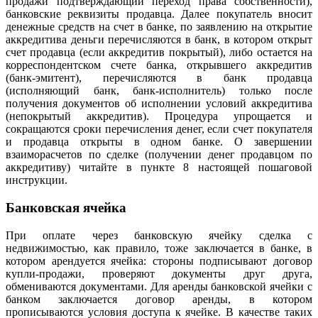
продажи подтверждающий переход права собственности),
банковские реквизиты продавца. Далее покупатель вносит
денежные средств на счет в банке, по заявлению на открытие
аккредитива деньги перечисляются в банк, в котором открыт
счет продавца (если аккредитив покрытый), либо остается на
корреспондентском счете банка, открывшего аккредитив
(банк-эмитент), перечисляются в банк продавца
(исполняющий банк, банк-исполнитель) только после
получения документов об исполнении условий аккредитива
(непокрытый аккредитив). Процедура упрощается и
сокращаются сроки перечисления денег, если счет покупателя
и продавца открыты в одном банке. О завершении
взаиморасчетов по сделке (получении денег продавцом по
аккредитиву) читайте в пункте 8 настоящей пошаговой
инструкции.
Банковская ячейка
При оплате через банковскую ячейку сделка с
недвижимостью, как правило, тоже заключается в банке, в
котором арендуется ячейка: стороны подписывают договор
купли-продажи, проверяют документы друг друга,
обмениваются документами. Для аренды банковской ячейки с
банком заключается договор аренды, в котором
прописываются условия доступа к ячейке. В качестве таких