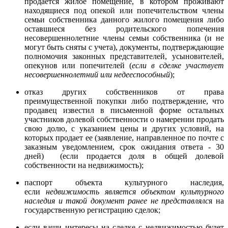
продается жилое помещение, в котором проживают
находящиеся под опекой или попечительством члены
семьи собственника данного жилого помещения либо
оставшиеся без родительского попечения
несовершеннолетние члены семьи собственника (и не
могут быть сняты с учета), документы, подтверждающие
полномочия законных представителей, усыновителей,
опекунов или попечителей (
если в сделке участвует
несовершеннолетний или недееспособный
);
отказ других собственников от права
преимущественной покупки либо подтверждение, что
продавец известил в письменной форме остальных
участников долевой собственности о намерении продать
свою долю, с указанием цены и других условий, на
которых продает ее (заявление, направленное по почте с
заказным уведомлением, срок ожидания ответа - 30
дней) (если продается доля в общей долевой
собственности на недвижимость);
паспорт объекта культурного наследия,
если
недвижимость является объектом культурного
наследия и такой документ ранее не представлялс
я на
государственную регистрацию сделок;
если ваши интересы на сделке с недвижимостью будет