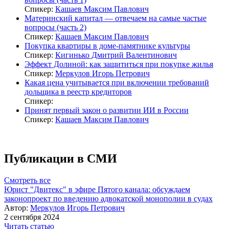
Спикер:
Кашаев Максим Павлович
Материнский капитал — отвечаем на самые частые
вопросы (часть 2)
Спикер:
Кашаев Максим Павлович
Покупка квартиры в доме-памятнике культуры
Спикер:
Кигинько Дмитрий Валентинович
Эффект Долиной: как защититься при покупке жилья
Спикер:
Меркулов Игорь Петрович
Какая цена учитывается при включении требований
дольщика в реестр кредиторов
Спикер:
Принят первый закон о развитии ИИ в России
Спикер:
Кашаев Максим Павлович
Публикации в СМИ
Смотреть все
Юрист "Двитекс" в эфире Пятого канала: обсуждаем
законопроект по введению адвокатской монополии в судах
Автор:
Меркулов Игорь Петрович
2 сентября 2024
Читать статью