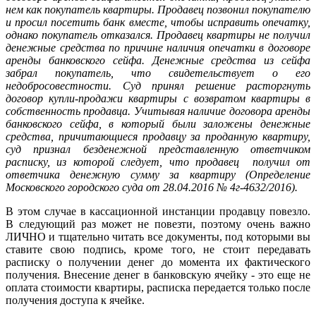
нем как покупатель квартиры. Продавец позвонил покупателю
и просил посетить банк вместе, чтобы исправить опечатку,
однако покупатель отказался. Продавец квартиры не получил
денежные средства по причине наличия опечатки в договоре
аренды банковского сейфа. Денежные средства из сейфа
забрал покупатель, что свидетельствует о его
недобросовестности. Суд принял решение расторгнуть
договор купли-продажи квартиры с возвратом квартиры в
собственность продавца. Учитывая наличие договора аренды
банковского сейфа, в который были заложены денежные
средства, причитающиеся продавцу за проданную квартиру,
суд признал безденежной представленную ответчиком
расписку, из которой следует, что продавец получил от
ответчика денежную сумму за квартиру (Определение
Московского городского суда от 28.04.2016 № 4г-4632/2016).
В этом случае в кассационной инстанции продавцу повезло.
В следующий раз может не повезти, поэтому очень важно
ЛИЧНО и тщательно читать все документы, под которыми вы
ставите свою подпись, кроме того, не стоит передавать
расписку о получении денег до момента их фактического
получения. Внесение денег в банковскую ячейку - это еще не
оплата стоимости квартиры, расписка передается только после
получения доступа к ячейке.