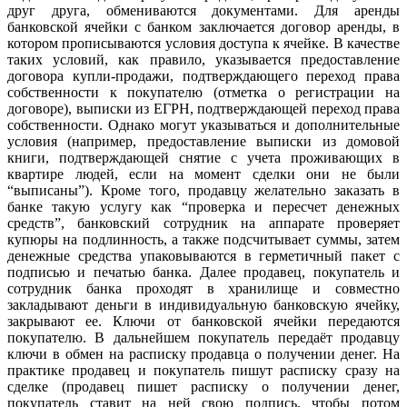
друг друга, обмениваются документами. Для аренды
банковской ячейки с банком заключается договор аренды, в
котором прописываются условия доступа к ячейке. В качестве
таких условий, как правило, указывается предоставление
договора купли-продажи, подтверждающего переход права
собственности к покупателю (отметка о регистрации на
договоре), выписки из ЕГРН, подтверждающей переход права
собственности. Однако могут указываться и дополнительные
условия (например, предоставление выписки из домовой
книги, подтверждающей снятие с учета проживающих в
квартире людей, если на момент сделки они не были
“выписаны”). Кроме того, продавцу желательно заказать в
банке такую услугу как “проверка и пересчет денежных
средств”, банковский сотрудник на аппарате проверяет
купюры на подлинность, а также подсчитывает суммы, затем
денежные средства упаковываются в герметичный пакет с
подписью и печатью банка. Далее продавец, покупатель и
сотрудник банка проходят в хранилище и совместно
закладывают деньги в индивидуальную банковскую ячейку,
закрывают ее. Ключи от банковской ячейки передаются
покупателю. В дальнейшем покупатель передаёт продавцу
ключи в обмен на расписку продавца о получении денег. На
практике продавец и покупатель пишут расписку сразу на
сделке (продавец пишет расписку о получении денег,
покупатель ставит на ней свою подпись, чтобы потом