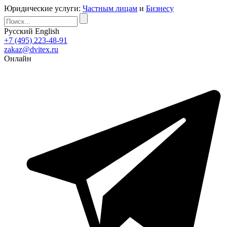
Юридические услуги:
Частным лицам
и
Бизнесу
Русский
English
+7 (495) 223-48-91
zakaz@dvitex.ru
Онлайн