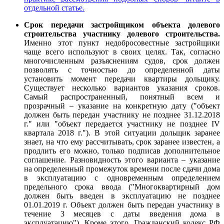
отдельной статье.
Срок передачи застройщиком объекта долевого
строительства участнику долевого строительства.
Именно этот пункт недобросовестные застройщики
чаще всего используют в своих целях. Так, согласно
многочисленным разъяснениям судов, срок должен
позволять с точностью до определенной даты
установить момент передачи квартиры дольщику.
Существует несколько вариантов указания сроков.
Самый распространенный, понятный всем и
прозрачный – указание на конкретную дату ("объект
должен быть передан участнику не позднее 31.12.2018
г." или "объект передается участнику не позднее IV
квартала 2018 г."). В этой ситуации дольщик заранее
знает, на что ему рассчитывать, срок заранее известен, а
продлить его можно, только подписав дополнительное
соглашение. Разновидность этого варианта – указание
на определенный промежуток времени после сдачи дома
в эксплуатацию с одновременным определением
предельного срока ввода ("Многоквартирный дом
должен быть введен в эксплуатацию не позднее
01.01.2019 г. Объект должен быть передан участнику в
течение 3 месяцев с даты введения дома в
эксплуатацию"). Кроме этого, Гражданский кодекс РФ