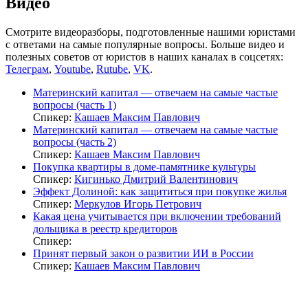
Видео
Смотрите видеоразборы, подготовленные нашими юристами
с ответами на самые популярные вопросы. Больше видео и
полезных советов от юристов в наших каналах в соцсетях:
Телеграм
,
Youtube
,
Rutube
,
VK
.
Материнский капитал — отвечаем на самые частые
вопросы (часть 1)
Спикер:
Кашаев Максим Павлович
Материнский капитал — отвечаем на самые частые
вопросы (часть 2)
Спикер:
Кашаев Максим Павлович
Покупка квартиры в доме-памятнике культуры
Спикер:
Кигинько Дмитрий Валентинович
Эффект Долиной: как защититься при покупке жилья
Спикер:
Меркулов Игорь Петрович
Какая цена учитывается при включении требований
дольщика в реестр кредиторов
Спикер:
Принят первый закон о развитии ИИ в России
Спикер:
Кашаев Максим Павлович