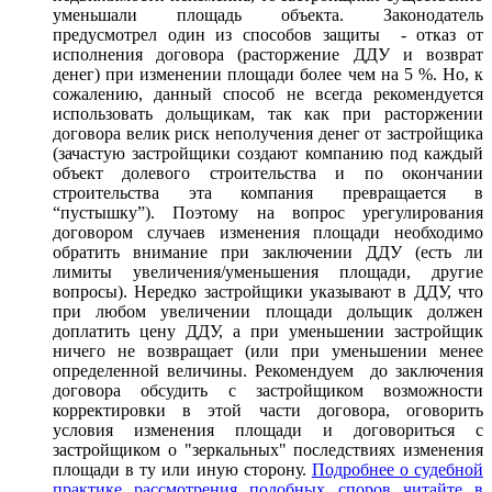
уменьшали площадь объекта. Законодатель
предусмотрел один из способов защиты - отказ от
исполнения договора (расторжение ДДУ и возврат
денег) при изменении площади более чем на 5 %. Но, к
сожалению, данный способ не всегда рекомендуется
использовать дольщикам, так как при расторжении
договора велик риск неполучения денег от застройщика
(зачастую застройщики создают компанию под каждый
объект долевого строительства и по окончании
строительства эта компания превращается в
“пустышку”). Поэтому на вопрос урегулирования
договором случаев изменения площади необходимо
обратить внимание при заключении ДДУ (есть ли
лимиты увеличения/уменьшения площади, другие
вопросы). Нередко застройщики указывают в ДДУ, что
при любом увеличении площади дольщик должен
доплатить цену ДДУ, а при уменьшении застройщик
ничего не возвращает (или при уменьшении менее
определенной величины. Рекомендуем до заключения
договора обсудить с застройщиком возможности
корректировки в этой части договора, оговорить
условия изменения площади и договориться с
застройщиком о "зеркальных" последствиях изменения
площади в ту или иную сторону.
Подробнее о судебной
практике рассмотрения подобных споров читайте в