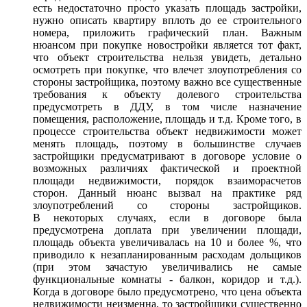
есть недостаточно просто указать площадь застройки,
нужно описать квартиру вплоть до ее строительного
номера, приложить графический план. Важным
нюансом при покупке новостройки является тот факт,
что объект строительства нельзя увидеть, детально
осмотреть при покупке, что влечет злоупотребления со
стороны застройщика, поэтому важно все существенные
требования к объекту долевого строительства
предусмотреть в ДДУ, в том числе назначение
помещения, расположение, площадь и т.д. Кроме того, в
процессе строительства объект недвижимости может
менять площадь, поэтому в большинстве случаев
застройщики предусматривают в договоре условие о
возможных различиях фактической и проектной
площади недвижимости, порядок взаиморасчетов
сторон. Данный нюанс вызвал на практике ряд
злоупотреблений со стороны застройщиков.
В некоторых случаях, если в договоре была
предусмотрена доплата при увеличении площади,
площадь объекта увеличивалась на 10 и более %, что
приводило к незапланированным расходам дольщиков
(при этом зачастую увеличивались не самые
функциональные комнаты - балкон, коридор и т.д.).
Когда в договоре было предусмотрено, что цена объекта
недвижимости неизменна, то застройщики существенно