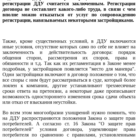
регистрации ДДУ считается заключенным. Регистрация
договора не составляет какого-либо труда, в связи с чем
вполне можно отказаться от услуг по сопровождению
регистрации, навязываемых некоторыми застройщиками.
Также, кроме существенных условий, в ДДУ включаются
иные условия, отсутствие которых само по себе не влияет на
заключенность и действительность договора: порядок
общения сторон, рассмотрения их споров, права и
обязанности и т.д. Так как их регламентация в Законе менее
подробная, у застройщиков появляется "место для маневра".
Одни застройщики включают в договор положение о том, что
все споры с ним будут рассматриваться в суде, который более
лоялен к компании, другие устанавливают трехмесячные
сроки ответа на претензии, а некоторые даже прописывают
возможность одностороннего изменения срока сдачи объекта
или отказ от взыскания неустойки.
Во всем этом многообразии ухищрений нужно помнить, что
на ДДУ распространяются положения Закона о защите прав
потребителей. А согласно ст. 16 Закона "О защите прав
потребителей" условия договора, ущемляющие права
потребителя по сравнению с правилами, установленными