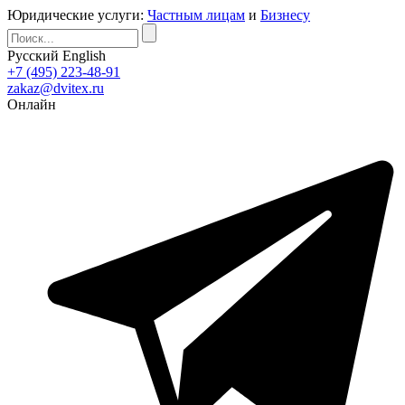
Юридические услуги:
Частным лицам
и
Бизнесу
Русский
English
+7 (495) 223-48-91
zakaz@dvitex.ru
Онлайн