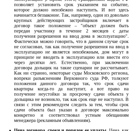
позволяет установить срок указанием на событие,
которое должно неизбежно наступить. И вот здесь
начинается беззаконие. Так, например, один из довольно
крупных действующих застройщиков включает в
договор такое положение – "объект должен быть
передан участнику в течение 2 месяцев с даты
получения разрешения на ввод дома в эксплуатацию".
Фактически можно говорить, что в данном случае срок
не согласован, так как получение разрешения на ввод в
эксплуатацию не является неизбежным, дом могут в
принципе не вводить в эксплуатацию или ввести его
через десятки лет. Естественно, при заключении
договора дольщик на такие сценарии не рассчитывает.
Как ни странно, некоторые суды Московского региона,
вопреки разъяснениям Верховного суда РФ, толкуют
положения данного договора так, что срок сдачи
квартиры когда-то да наступит, а вот право на
получение неустойки за просрочку сдачи объекта у
дольщика не возникло, так как срок еще не наступил. В
связи с этим рекомендуем следить за тем, чтобы срок
сдачи объекта был указан в договоре максимально
конкретно и соответствовал устным обещаниям
менеджера (рекламным объявлениям).
Цена договора, сроки и порядок ее уплаты.
Цена, как