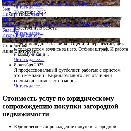
Овсеповичу, постоянно н...
Гражданское и жилищное право, судебные споры
Читать далее....
Зык
20 октября 2025
Никита Николаевич
Спасибо большое компании Двитекс за помощь!Хочу
Юрист
поблагодарить юриста Киррила за проделанную
Гражданское право, жилищное право, судебные споры
качественную работу.
Балашов
Читать далее....
Игорь Борисович
10 октября 2025
Помощник руководителя
Ребята молодцы! Все четко. Оценили перспективу дела
Ипполитова
и только потом взялись за него. Отбили штраф. И работа
Анна Викторовна
и коммуникаци...
Читать далее....
8 октября 2025
Я профессиональный футболист, работаю с юристом
этой компании - Кириллом много лет, отличный
специалист помогает по мног...
Читать далее....
Стоимость услуг по юридическому
сопровождению покупки загородной
недвижимости
Юридическое сопровождение покупки загородной