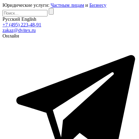
Юридические услуги:
Частным лицам
и
Бизнесу
Русский
English
+7 (495) 223-48-91
zakaz@dvitex.ru
Онлайн