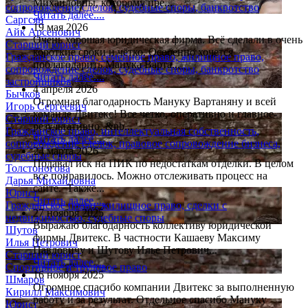
Михайловны, которому пре...
сопровождение сделок, судебные споры, банкротство
Читать далее....
Саргсян
19 мая 2026
Айк Арсенович
Очень хорошая юридическая фирма. Всё сделали в очень
Старший юрист
короткие сроки и чётко. Особенно хочется
Гражданское право, семейное право, жилищное право,
поблагодарить Манука Варта...
сопровождение сделок, судебные споры, банкротство
Читать далее....
застройщиков
4 апреля 2026
Бычков
Огромная благодарность Мануку Вартаняну и всей
Игорь Сергеевич
команде Двитекс! Все четко, оперативно и главное-
Старший юрист
результативно. &nb...
Гражданское право, интеллектуальная собственность,
Читать далее....
сопровождение сделок, правовое сопровождение бизнеса,
24 марта 2026
судебные споры
Подавал иск на ПИК по недостаткам отделки. В целом
Толстоногова
все понравилось. Можно отслеживать процесс на
Дарья Михайловна
сайте. Также...
Юрист
Читать далее....
Гражданское право, жилищное право, сделки с
27 ноября 2025
недвижимостью, судебные споры
Выражаю благодарность коллективу юридической
Шутов
фирмы Двитекс. В частности Кашаеву Максиму
Илья Петрович
Павловичу и Шутову Илье Петрович...
Старший юрист
Читать далее....
Спортивное и трудовое право
16 ноября 2025
Шмаров
Огромное спасибо компании Двитекс за выполненную
Кирилл Максимович
работу и за результат. Отдельное спасибо Мануку
Юрист