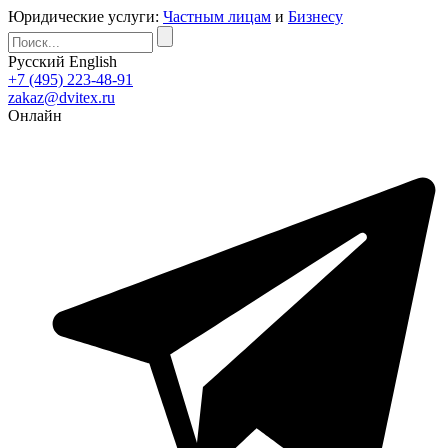
Юридические услуги:
Частным лицам
и
Бизнесу
Русский
English
+7 (495) 223-48-91
zakaz@dvitex.ru
Онлайн