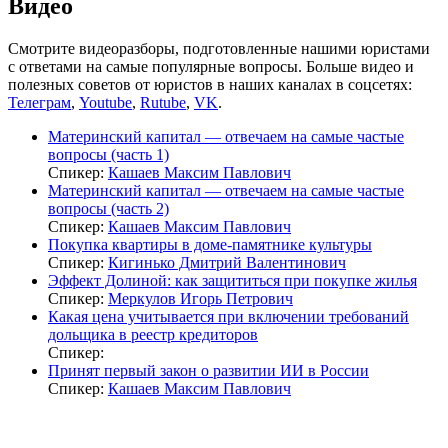
Видео
Смотрите видеоразборы, подготовленные нашими юристами
с ответами на самые популярные вопросы. Больше видео и
полезных советов от юристов в наших каналах в соцсетях:
Телеграм
,
Youtube
,
Rutube
,
VK
.
Материнский капитал — отвечаем на самые частые
вопросы (часть 1)
Спикер:
Кашаев Максим Павлович
Материнский капитал — отвечаем на самые частые
вопросы (часть 2)
Спикер:
Кашаев Максим Павлович
Покупка квартиры в доме-памятнике культуры
Спикер:
Кигинько Дмитрий Валентинович
Эффект Долиной: как защититься при покупке жилья
Спикер:
Меркулов Игорь Петрович
Какая цена учитывается при включении требований
дольщика в реестр кредиторов
Спикер:
Принят первый закон о развитии ИИ в России
Спикер:
Кашаев Максим Павлович