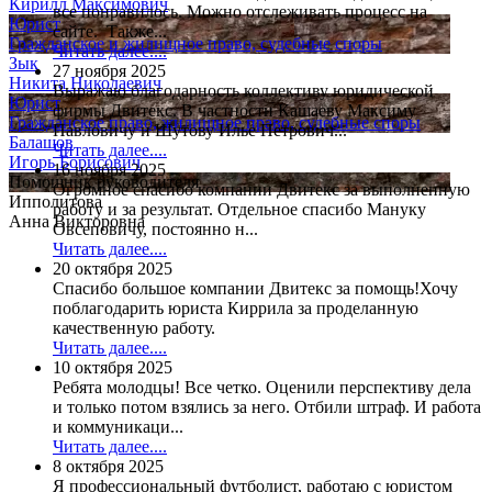
Кирилл Максимович
все понравилось. Можно отслеживать процесс на
Юрист
сайте. Также...
Гражданское и жилищное право, судебные споры
Читать далее....
Зык
27 ноября 2025
Никита Николаевич
Выражаю благодарность коллективу юридической
Юрист
фирмы Двитекс. В частности Кашаеву Максиму
Гражданское право, жилищное право, судебные споры
Павловичу и Шутову Илье Петрович...
Балашов
Читать далее....
Игорь Борисович
16 ноября 2025
Помощник руководителя
Огромное спасибо компании Двитекс за выполненную
Ипполитова
работу и за результат. Отдельное спасибо Мануку
Анна Викторовна
Овсеповичу, постоянно н...
Читать далее....
20 октября 2025
Спасибо большое компании Двитекс за помощь!Хочу
поблагодарить юриста Киррила за проделанную
качественную работу.
Читать далее....
10 октября 2025
Ребята молодцы! Все четко. Оценили перспективу дела
и только потом взялись за него. Отбили штраф. И работа
и коммуникаци...
Читать далее....
8 октября 2025
Я профессиональный футболист, работаю с юристом