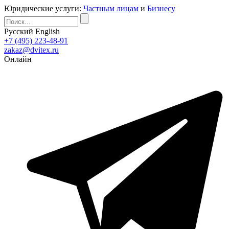
Юридические услуги:
Частным лицам
и
Бизнесу
Русский
English
+7 (495) 223-48-91
zakaz@dvitex.ru
Онлайн