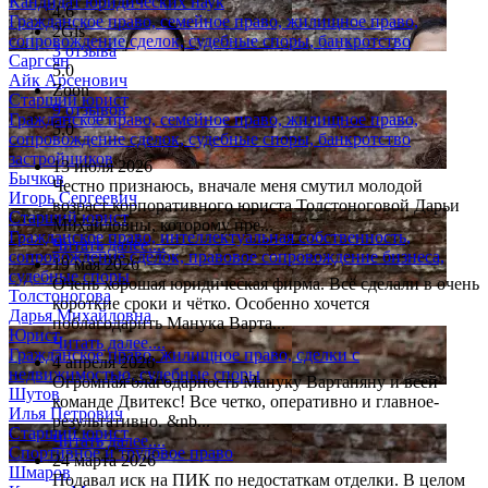
Кандидат юридических наук
4.6
Гражданское право, семейное право, жилищное право,
2Gis
сопровождение сделок, судебные споры, банкротство
3 отзыва
Саргсян
5.0
Айк Арсенович
Zoon
Старший юрист
9 отзывов
Гражданское право, семейное право, жилищное право,
5.0
сопровождение сделок, судебные споры, банкротство
застройщиков
13 июля 2026
Бычков
Честно признаюсь, вначале меня смутил молодой
Игорь Сергеевич
возраст корпоративного юриста Толстоноговой Дарьи
Старший юрист
Михайловны, которому пре...
Гражданское право, интеллектуальная собственность,
Читать далее....
сопровождение сделок, правовое сопровождение бизнеса,
19 мая 2026
судебные споры
Очень хорошая юридическая фирма. Всё сделали в очень
Толстоногова
короткие сроки и чётко. Особенно хочется
Дарья Михайловна
поблагодарить Манука Варта...
Юрист
Читать далее....
Гражданское право, жилищное право, сделки с
4 апреля 2026
недвижимостью, судебные споры
Огромная благодарность Мануку Вартаняну и всей
Шутов
команде Двитекс! Все четко, оперативно и главное-
Илья Петрович
результативно. &nb...
Старший юрист
Читать далее....
Спортивное и трудовое право
24 марта 2026
Шмаров
Подавал иск на ПИК по недостаткам отделки. В целом