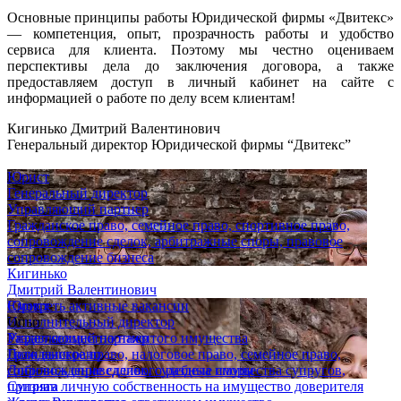
Основные принципы работы Юридической фирмы «Двитекс»
— компетенция, опыт, прозрачность работы и удобство
сервиса для клиента. Поэтому мы честно оцениваем
перспективы дела до заключения договора, а также
предоставляем доступ в личный кабинет на сайте с
информацией о работе по делу всем клиентам!
Кигинько Дмитрий Валентинович
Генеральный директор Юридической фирмы “Двитекс”
Юрист
Генеральный директор
Управляющий партнер
Гражданское право, семейное право, спортивное право,
сопровождение сделок, арбитражные споры, правовое
сопровождение бизнеса
Кигинько
Дмитрий Валентинович
Юрист
Смотреть активные вакансии
Исполнительный директор
Опыт
Управляющий партнер
Раздел совместно нажитого имущества
Гражданское право, налоговое право, семейное право,
Дело выиграно
сопровождение сделок, судебные споры
Добились справедливого раздела имущества супругов,
Супряга
признав личную собственность на имущество доверителя