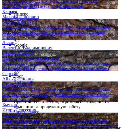
сопровождение сделок, регистрация и правовое
Читать все отзывы
сопровождение бизнеса, судебные споры
Кашаев
Яндекс
Максим Павлович
235 отзывов
Старший юрист
5.0
Гражданское право, семейное право, жилищное право,
Yell
сопровождение сделок с недвижимостью, судебные
212 отзывов
споры
4.9
Львов
Google
Валентин Владимирович
52 отзыва
Старший юрист
4.6
Кандидат юридических наук
2Gis
Гражданское право, семейное право, жилищное право,
3 отзыва
сопровождение сделок, судебные споры, банкротство
5.0
Саргсян
Zoon
Айк Арсенович
9 отзывов
Старший юрист
5.0
Гражданское право, семейное право, жилищное право,
сопровождение сделок, судебные споры, банкротство
19 декабря 2017
застройщиков
Сработано на отлично, огромная благодарность
Бычков
компании за проделанную работу
Игорь Сергеевич
Читать далее....
Старший юрист
13 июля 2026
Гражданское право, интеллектуальная собственность,
Честно признаюсь, вначале меня смутил молодой
сопровождение сделок, правовое сопровождение бизнеса,
возраст корпоративного юриста Толстоноговой Дарьи