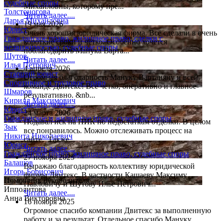
судебные споры
Михайловны, которому пре...
Толстоногова
Читать далее....
Дарья Михайловна
19 мая 2026
Юрист
Очень хорошая юридическая фирма. Всё сделали в очень
Гражданское право, жилищное право, сделки с
короткие сроки и чётко. Особенно хочется
недвижимостью, судебные споры
поблагодарить Манука Варта...
Шутов
Читать далее....
Илья Петрович
4 апреля 2026
Старший юрист
Огромная благодарность Мануку Вартаняну и всей
Спортивное и трудовое право
команде Двитекс! Все четко, оперативно и главное-
Шмаров
результативно. &nb...
Кирилл Максимович
Читать далее....
Юрист
24 марта 2026
Гражданское и жилищное право, судебные споры
Подавал иск на ПИК по недостаткам отделки. В целом
Зык
все понравилось. Можно отслеживать процесс на
Никита Николаевич
сайте. Также...
Юрист
Читать далее....
Гражданское право, жилищное право, судебные споры
27 ноября 2025
Балашов
Выражаю благодарность коллективу юридической
Игорь Борисович
фирмы Двитекс. В частности Кашаеву Максиму
Помощник руководителя
Павловичу и Шутову Илье Петрович...
Ипполитова
Читать далее....
Анна Викторовна
16 ноября 2025
Огромное спасибо компании Двитекс за выполненную
работу и за результат. Отдельное спасибо Мануку