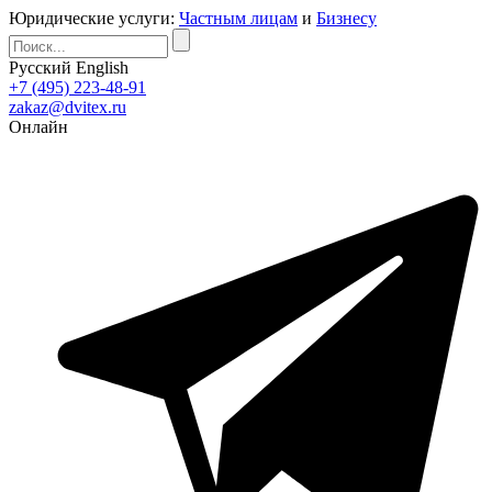
Юридические услуги:
Частным лицам
и
Бизнесу
Русский
English
+7 (495) 223-48-91
zakaz@dvitex.ru
Онлайн