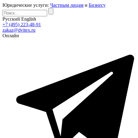
Юридические услуги:
Частным лицам
и
Бизнесу
Русский
English
+7 (495) 223-48-91
zakaz@dvitex.ru
Онлайн