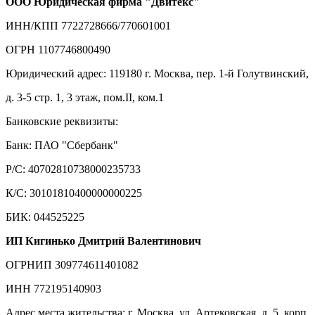
ООО Юридическая фирма "Двитекс"
ИНН/КПП 7722728666/770601001
ОГРН 1107746800490
Юридический адрес: 119180 г. Москва, пер. 1-й Голутвинский,
д. 3-5 стр. 1, 3 этаж, пом.II, ком.1
Банковские реквизиты:
Банк: ПАО "Сбербанк"
Р/С: 40702810738000235733
К/С: 30101810400000000225
БИК: 044525225
ИП Кигинько Дмитрий Валентинович
ОГРНИП 309774611401082
ИНН 772195140903
Адрес места жительства: г. Москва, ул. Артековская, д. 5, корп.