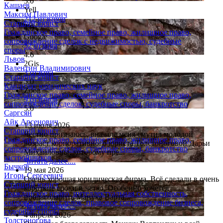
5.0
Кашаев
Yell
Максим Павлович
212 отзывов
Старший юрист
4.9
Гражданское право, семейное право, жилищное право,
Google
сопровождение сделок с недвижимостью, судебные
52 отзыва
споры
4.6
Львов
2Gis
Валентин Владимирович
3 отзыва
Старший юрист
5.0
Кандидат юридических наук
Zoon
Гражданское право, семейное право, жилищное право,
9 отзывов
сопровождение сделок, судебные споры, банкротство
5.0
Саргсян
Айк Арсенович
13 июля 2026
Старший юрист
Честно признаюсь, вначале меня смутил молодой
Гражданское право, семейное право, жилищное право,
возраст корпоративного юриста Толстоноговой Дарьи
сопровождение сделок, судебные споры, банкротство
Михайловны, которому пре...
застройщиков
Читать далее....
Бычков
19 мая 2026
Игорь Сергеевич
Очень хорошая юридическая фирма. Всё сделали в очень
Старший юрист
короткие сроки и чётко. Особенно хочется
Гражданское право, интеллектуальная собственность,
поблагодарить Манука Варта...
сопровождение сделок, правовое сопровождение бизнеса,
Читать далее....
судебные споры
4 апреля 2026
Толстоногова