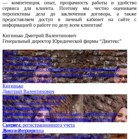
— компетенция, опыт, прозрачность работы и удобство
сервиса для клиента. Поэтому мы честно оцениваем
перспективы дела до заключения договора, а также
предоставляем доступ в личный кабинет на сайте с
информацией о работе по делу всем клиентам!
Кигинько Дмитрий Валентинович
Генеральный директор Юридической фирмы “Двитекс”
Юрист
Генеральный директор
Управляющий партнер
Гражданское право, семейное право, спортивное право,
сопровождение сделок, арбитражные споры, правовое
сопровождение бизнеса
Кигинько
Дмитрий Валентинович
Юрист
Смотреть активные вакансии
Исполнительный директор
Опыт
Управляющий партнер
Раздел лицевых счетов
Гражданское право, налоговое право, семейное право,
Дело выиграно
сопровождение сделок, судебные споры
Определен порядок оплаты коммунальных платежей
Супряга
Снятие с регистрационного учета
Жанна Викторовна
Дело выиграно
Юрист
Снят с регистрационного учета бывший супруг