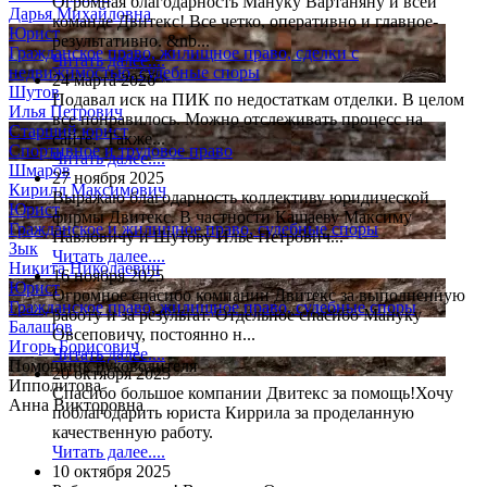
Огромная благодарность Мануку Вартаняну и всей
Дарья Михайловна
команде Двитекс! Все четко, оперативно и главное-
Юрист
результативно. &nb...
Гражданское право, жилищное право, сделки с
Читать далее....
недвижимостью, судебные споры
24 марта 2026
Шутов
Подавал иск на ПИК по недостаткам отделки. В целом
Илья Петрович
все понравилось. Можно отслеживать процесс на
Старший юрист
сайте. Также...
Спортивное и трудовое право
Читать далее....
Шмаров
27 ноября 2025
Кирилл Максимович
Выражаю благодарность коллективу юридической
Юрист
фирмы Двитекс. В частности Кашаеву Максиму
Гражданское и жилищное право, судебные споры
Павловичу и Шутову Илье Петрович...
Зык
Читать далее....
Никита Николаевич
16 ноября 2025
Юрист
Огромное спасибо компании Двитекс за выполненную
Гражданское право, жилищное право, судебные споры
работу и за результат. Отдельное спасибо Мануку
Балашов
Овсеповичу, постоянно н...
Игорь Борисович
Читать далее....
Помощник руководителя
20 октября 2025
Ипполитова
Спасибо большое компании Двитекс за помощь!Хочу
Анна Викторовна
поблагодарить юриста Киррила за проделанную
качественную работу.
Читать далее....
10 октября 2025