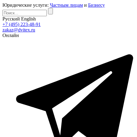
Юридические услуги:
Частным лицам
и
Бизнесу
Русский
English
+7 (495) 223-48-91
zakaz@dvitex.ru
Онлайн