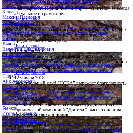
сопровождение сделок, регистрация и правовое
Коллектив «МЕП Восток» выражает свою
сопровождение бизнеса, судебные споры
благодарность Юридической фирме «Двитекс» за всегда
Кашаев
актуальное и грамотное...
Максим Павлович
Читать далее....
Старший юрист
12 января 2018
Гражданское право, семейное право, жилищное право,
ФК "Рубин" выражает огромную благодарность ООО
сопровождение сделок с недвижимостью, судебные
"Двитекс" за качественное и оперативное
споры
предоставление консульт...
Львов
Читать далее....
Валентин Владимирович
12 января 2018
Старший юрист
От имени Баскетбольного клуба Уникс г. Казань
Кандидат юридических наук
выражаю искреннюю признательность и благодарность
Гражданское право, семейное право, жилищное право,
сотрудникам компании...
сопровождение сделок, судебные споры, банкротство
Читать далее....
Саргсян
12 января 2018
Айк Арсенович
Баскетбольный клуб "ЦСКА" выражает благодарность
Старший юрист
сотрудникам юридической фирмы "Двитекс"
Гражданское право, семейное право, жилищное право,
Читать далее....
сопровождение сделок, судебные споры, банкротство
20 апреля 2020
застройщиков
Компания "ВерумБио" за время сотрудничества с
Бычков
юридической компанией "Двитекс" высоко оценила
Игорь Сергеевич
профессионализм и индив...
Старший юрист
Читать далее....
Гражданское право, интеллектуальная собственность,
19 августа 2020
сопровождение сделок, правовое сопровождение бизнеса,
Настоящим письмом подтверждаем, что за время