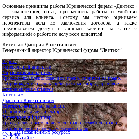
Основные принципы работы Юридической фирмы «Двитекс»
— компетенция, опыт, прозрачность работы и удобство
сервиса для клиента. Поэтому мы честно оцениваем
перспективы дела до заключения договора, а также
предоставляем доступ в личный кабинет на сайте с
информацией о работе по делу всем клиентам!
Кигинько Дмитрий Валентинович
Генеральный директор Юридической фирмы “Двитекс”
Юрист
Генеральный директор
Управляющий партнер
Гражданское право, семейное право, спортивное право,
сопровождение сделок, арбитражные споры, правовое
сопровождение бизнеса
Кигинько
Дмитрий Валентинович
Юрист
Смотреть активные вакансии
Исполнительный директор
Управляющий партнер
Отзывы
Гражданское право, налоговое право, семейное право,
сопровождение сделок, судебные споры
На независимых ресурсах
Супряга
На сайте