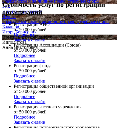
Гражданское и жилищное право, судебные споры
Стоимость услуг по регистрации
Зык
организаций
Никита Николаевич
Юрист
Гражданское право, жилищное право, судебные споры
Регистрация АНО
Балашов
от 50 000 рублей
Игорь Борисович
Подробнее
Помощник руководителя
Заказать онлайн
Ипполитова
Регистрация Ассоциации (Союза)
Анна Викторовна
от 50 000 рублей
Подробнее
Заказать онлайн
Регистрация фонда
от 50 000 рублей
Подробнее
Заказать онлайн
Регистрация общественной организации
от 50 000 рублей
Подробнее
Заказать онлайн
Регистрация частного учреждения
от 50 000 рублей
Подробнее
Заказать онлайн
Регистрация потребительского кооператива