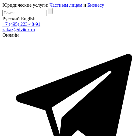
Юридические услуги:
Частным лицам
и
Бизнесу
Русский
English
+7 (495) 223-48-91
zakaz@dvitex.ru
Онлайн