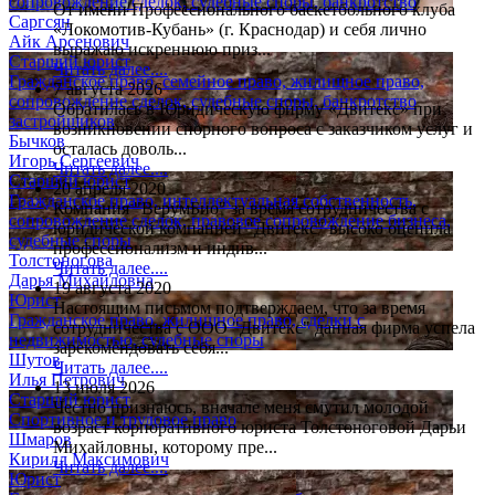
сопровождение сделок, судебные споры, банкротство
От имени Профессионального баскетбольного клуба
Саргсян
«Локомотив-Кубань» (г. Краснодар) и себя лично
Айк Арсенович
выражаю искреннюю приз...
Старший юрист
Читать далее....
Гражданское право, семейное право, жилищное право,
7 августа 2026
сопровождение сделок, судебные споры, банкротство
Обратилась в Юридическую фирму «Двитекс» при
застройщиков
возникновении спорного вопроса с заказчиком услуг и
Бычков
осталась доволь...
Игорь Сергеевич
Читать далее....
Старший юрист
20 апреля 2020
Гражданское право, интеллектуальная собственность,
Компания "ВерумБио" за время сотрудничества с
сопровождение сделок, правовое сопровождение бизнеса,
юридической компанией "Двитекс" высоко оценила
судебные споры
профессионализм и индив...
Толстоногова
Читать далее....
Дарья Михайловна
19 августа 2020
Юрист
Настоящим письмом подтверждаем, что за время
Гражданское право, жилищное право, сделки с
сотрудничества с ООО "Двитекс" данная фирма успела
недвижимостью, судебные споры
зарекомендовать себя...
Шутов
Читать далее....
Илья Петрович
13 июля 2026
Старший юрист
Честно признаюсь, вначале меня смутил молодой
Спортивное и трудовое право
возраст корпоративного юриста Толстоноговой Дарьи
Шмаров
Михайловны, которому пре...
Кирилл Максимович
Читать далее....
Юрист