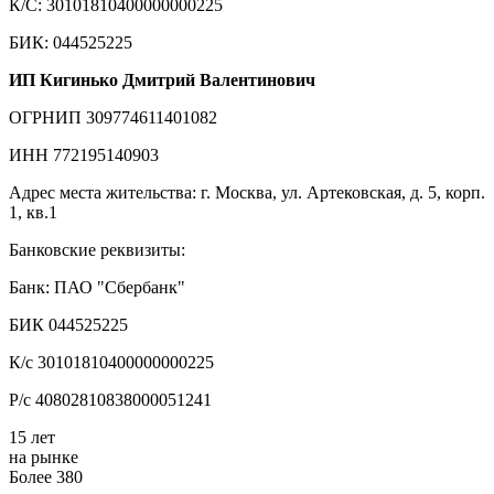
К/С: 30101810400000000225
БИК: 044525225
ИП Кигинько Дмитрий Валентинович
ОГРНИП 309774611401082
ИНН 772195140903
Адрес места жительства: г. Москва, ул. Артековская, д. 5, корп.
1, кв.1
Банковские реквизиты:
Банк: ПАО "Сбербанк"
БИК 044525225
К/с 30101810400000000225
Р/с 40802810838000051241
15 лет
на рынке
Более 380