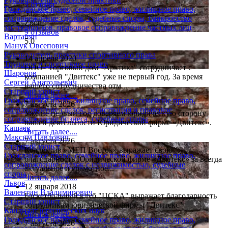
3 отзыва
Гражданское право, семейное право, жилищное право,
5.0
сопровождение сделок, судебные споры, банкротство
Zoon
застройщиков, правовое сопровождение частных лиц
9 отзывов
Вартанян
5.0
Манук Овсепович
Руководитель практики спортивного права
14 апреля 2020
Трудовое и спортивное право
ООО "Торговый дом "Арктика" сотрудничает с
Шаронов
компанией "Двитекс" уже не первый год. За время
Сергей Анатольевич
нашего сотрудничества отм...
Старший юрист
Читать далее....
Гражданское право, жилищное право, семейное право,
7 августа 2026
сопровождение сделок, регистрация и правовое
Уже не первый год доверяем юридическую сторону
сопровождение бизнеса, судебные споры
нашей деятельности Юридической фирме «Двитекс».
Кашаев
Читать далее....
Максим Павлович
7 августа 2026
Старший юрист
Коллектив «МЕП Восток» выражает свою
Гражданское право, семейное право, жилищное право,
благодарность Юридической фирме «Двитекс» за всегда
сопровождение сделок с недвижимостью, судебные
актуальное и грамотное...
споры
Читать далее....
Львов
12 января 2018
Валентин Владимирович
Баскетбольный клуб "ЦСКА" выражает благодарность
Старший юрист
сотрудникам юридической фирмы "Двитекс"
Кандидат юридических наук
Читать далее....
Гражданское право, семейное право, жилищное право,
7 августа 2026