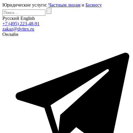
Юридические услуги:
Частным лицам
и
Бизнесу
Русский
English
+7 (495) 223-48-91
zakaz@dvitex.ru
Онлайн