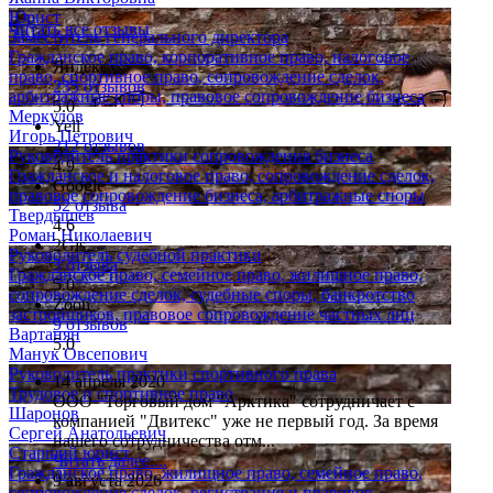
Юрист
Читать все отзывы
Заместитель генерального директора
Гражданское право, корпоративное право, налоговое
Яндекс
право, спортивное право, сопровождение сделок,
235 отзывов
арбитражные споры, правовое сопровождение бизнеса
5.0
Меркулов
Yell
Игорь Петрович
212 отзывов
Руководитель практики сопровождения бизнеса
4.9
Гражданское и налоговое право, сопровождение сделок,
Google
правовое сопровождение бизнеса, арбитражные споры
52 отзыва
Твердышев
4.6
Роман Николаевич
2Gis
Руководитель судебной практики
3 отзыва
Гражданское право, семейное право, жилищное право,
5.0
сопровождение сделок, судебные споры, банкротство
Zoon
застройщиков, правовое сопровождение частных лиц
9 отзывов
Вартанян
5.0
Манук Овсепович
Руководитель практики спортивного права
14 апреля 2020
Трудовое и спортивное право
ООО "Торговый дом "Арктика" сотрудничает с
Шаронов
компанией "Двитекс" уже не первый год. За время
Сергей Анатольевич
нашего сотрудничества отм...
Старший юрист
Читать далее....
Гражданское право, жилищное право, семейное право,
9 августа 2026
сопровождение сделок, регистрация и правовое