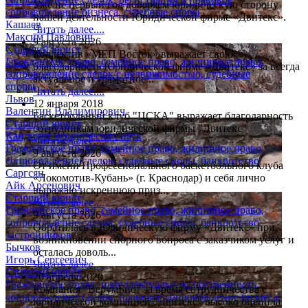
Уже не первый год доверяем юридическую сторону
сопровождение бизнеса, судебные споры
нашей деятельности Юридической фирме «Двитекс».
Кашаев
Читать далее....
Максим Павлович
9 августа 2026
Старший юрист
Коллектив «МЕП Восток» выражает свою
Гражданское право, семейное право, жилищное право,
благодарность Юридической фирме «Двитекс» за всегда
сопровождение сделок с недвижимостью, судебные
актуальное и грамотное...
споры
Читать далее....
Львов
12 января 2018
Валентин Владимирович
Баскетбольный клуб "ЦСКА" выражает благодарность
Старший юрист
сотрудникам юридической фирмы "Двитекс"
Кандидат юридических наук
Читать далее....
Гражданское право, семейное право, жилищное право,
9 августа 2026
сопровождение сделок, судебные споры, банкротство
От имени Профессионального баскетбольного клуба
Саргсян
«Локомотив-Кубань» (г. Краснодар) и себя лично
Айк Арсенович
выражаю искреннюю приз...
Старший юрист
Читать далее....
Гражданское право, семейное право, жилищное право,
9 августа 2026
сопровождение сделок, судебные споры, банкротство
Обратилась в Юридическую фирму «Двитекс» при
застройщиков
возникновении спорного вопроса с заказчиком услуг и
Бычков
осталась доволь...
Игорь Сергеевич
Читать далее....
Старший юрист
20 апреля 2020
Гражданское право, интеллектуальная собственность,
Компания "ВерумБио" за время сотрудничества с
сопровождение сделок, правовое сопровождение бизнеса,
юридической компанией "Двитекс" высоко оценила