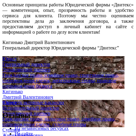
Основные принципы работы Юридической фирмы «Двитекс»
— компетенция, опыт, прозрачность работы и удобство
сервиса для клиента. Поэтому мы честно оцениваем
перспективы дела до заключения договора, а также
предоставляем доступ в личный кабинет на сайте с
информацией о работе по делу всем клиентам!
Кигинько Дмитрий Валентинович
Генеральный директор Юридической фирмы “Двитекс”
Юрист
Генеральный директор
Управляющий партнер
Гражданское право, семейное право, спортивное право,
сопровождение сделок, арбитражные споры, правовое
сопровождение бизнеса
Кигинько
Дмитрий Валентинович
Юрист
Смотреть активные вакансии
Исполнительный директор
Управляющий партнер
Отзывы
Гражданское право, налоговое право, семейное право,
сопровождение сделок, судебные споры
На независимых ресурсах
Супряга
На сайте
Жанна Викторовна