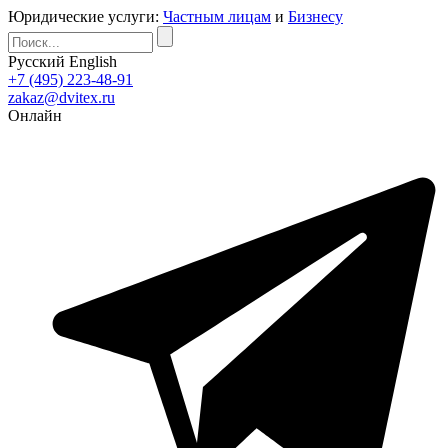
Юридические услуги:
Частным лицам
и
Бизнесу
Русский
English
+7 (495) 223-48-91
zakaz@dvitex.ru
Онлайн