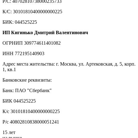
Р/С: 40702810738000235733
К/С: 30101810400000000225
БИК: 044525225
ИП Кигинько Дмитрий Валентинович
ОГРНИП 309774611401082
ИНН 772195140903
Адрес места жительства: г. Москва, ул. Артековская, д. 5, корп.
1, кв.1
Банковские реквизиты:
Банк: ПАО "Сбербанк"
БИК 044525225
К/с 30101810400000000225
Р/с 40802810838000051241
15 лет
на рынке