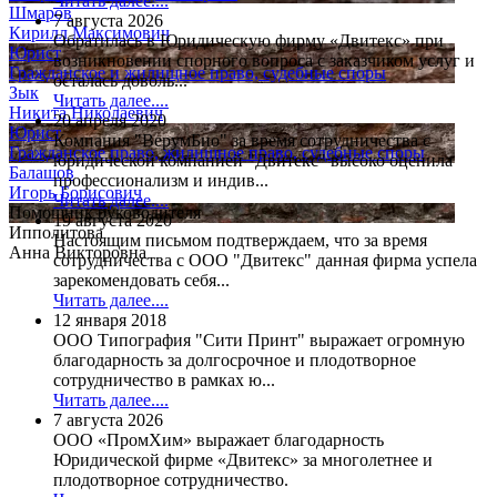
Читать далее....
Шмаров
7 августа 2026
Кирилл Максимович
Обратилась в Юридическую фирму «Двитекс» при
Юрист
возникновении спорного вопроса с заказчиком услуг и
Гражданское и жилищное право, судебные споры
осталась доволь...
Зык
Читать далее....
Никита Николаевич
20 апреля 2020
Юрист
Компания "ВерумБио" за время сотрудничества с
Гражданское право, жилищное право, судебные споры
юридической компанией "Двитекс" высоко оценила
Балашов
профессионализм и индив...
Игорь Борисович
Читать далее....
Помощник руководителя
19 августа 2020
Ипполитова
Настоящим письмом подтверждаем, что за время
Анна Викторовна
сотрудничества с ООО "Двитекс" данная фирма успела
зарекомендовать себя...
Читать далее....
12 января 2018
ООО Типография "Сити Принт" выражает огромную
благодарность за долгосрочное и плодотворное
сотрудничество в рамках ю...
Читать далее....
7 августа 2026
ООО «ПромХим» выражает благодарность
Юридической фирме «Двитекс» за многолетнее и
плодотворное сотрудничество.