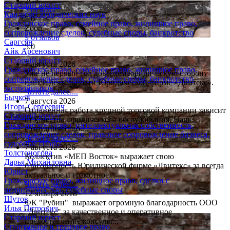
2Gis
Старший юрист
3 отзыва
Кандидат юридических наук
5.0
Гражданское право, семейное право, жилищное право,
Zoon
сопровождение сделок, судебные споры, банкротство
9 отзывов
Саргсян
5.0
Айк Арсенович
Старший юрист
7 августа 2026
Гражданское право, семейное право, жилищное право,
Уже не первый год доверяем юридическую сторону
сопровождение сделок, судебные споры, банкротство
нашей деятельности Юридической фирме «Двитекс».
застройщиков
Читать далее....
Бычков
7 августа 2026
Игорь Сергеевич
Отлаженная работа крупной торговой компании зависит
Старший юрист
от качества юридического обслуживания. Наше
Гражданское право, интеллектуальная собственность,
сотрудничество ...
сопровождение сделок, правовое сопровождение бизнеса,
Читать далее....
судебные споры
7 августа 2026
Толстоногова
Коллектив «МЕП Восток» выражает свою
Дарья Михайловна
благодарность Юридической фирме «Двитекс» за всегда
Юрист
актуальное и грамотное...
Гражданское право, жилищное право, сделки с
Читать далее....
недвижимостью, судебные споры
12 января 2018
Шутов
ФК "Рубин" выражает огромную благодарность ООО
Илья Петрович
"Двитекс" за качественное и оперативное
Старший юрист
предоставление консульт...
Спортивное и трудовое право