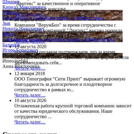
Шмаров
"Двитекс" за качественное и оперативное
Кирилл Максимович
предоставление консульт...
Юрист
Читать далее....
Гражданское и жилищное право, судебные споры
20 апреля 2020
Зык
Компания "ВерумБио" за время сотрудничества с
Никита Николаевич
юридической компанией "Двитекс" высоко оценила
Юрист
профессионализм и индив...
Гражданское право, жилищное право, судебные споры
Читать далее....
Балашов
19 августа 2020
Игорь Борисович
Настоящим письмом подтверждаем, что за время
Помощник руководителя
сотрудничества с ООО "Двитекс" данная фирма успела
Ипполитова
зарекомендовать себя...
Анна Викторовна
Читать далее....
12 января 2018
ООО Типография "Сити Принт" выражает огромную
благодарность за долгосрочное и плодотворное
сотрудничество в рамках ю...
Читать далее....
10 августа 2026
Отлаженная работа крупной торговой компании зависит
от качества юридического обслуживания. Наше
сотрудничество ...
Читать далее....