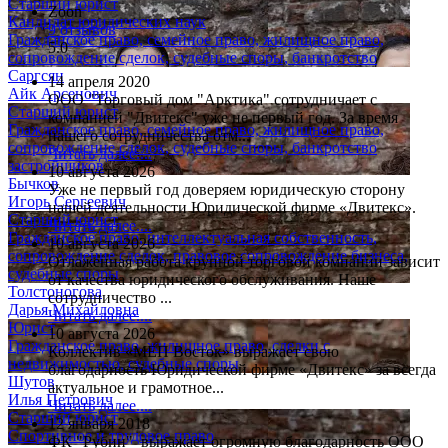
Старший юрист
Zoon
Кандидат юридических наук
9 отзывов
Гражданское право, семейное право, жилищное право,
5.0
сопровождение сделок, судебные споры, банкротство
Саргсян
14 апреля 2020
Айк Арсенович
ООО "Торговый дом "Арктика" сотрудничает с
Старший юрист
компанией "Двитекс" уже не первый год. За время
Гражданское право, семейное право, жилищное право,
нашего сотрудничества отм...
сопровождение сделок, судебные споры, банкротство
Читать далее....
застройщиков
10 августа 2026
Бычков
Уже не первый год доверяем юридическую сторону
Игорь Сергеевич
нашей деятельности Юридической фирме «Двитекс».
Старший юрист
Читать далее....
Гражданское право, интеллектуальная собственность,
10 августа 2026
сопровождение сделок, правовое сопровождение бизнеса,
Отлаженная работа крупной торговой компании зависит
судебные споры
от качества юридического обслуживания. Наше
Толстоногова
сотрудничество ...
Дарья Михайловна
Читать далее....
Юрист
10 августа 2026
Гражданское право, жилищное право, сделки с
Коллектив «МЕП Восток» выражает свою
недвижимостью, судебные споры
благодарность Юридической фирме «Двитекс» за всегда
Шутов
актуальное и грамотное...
Илья Петрович
Читать далее....
Старший юрист
12 января 2018
Спортивное и трудовое право
ФК "Рубин" выражает огромную благодарность ООО