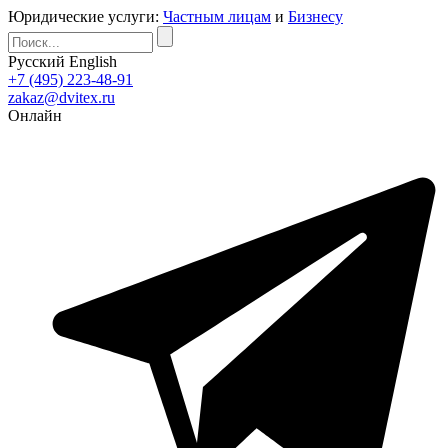
Юридические услуги:
Частным лицам
и
Бизнесу
Русский
English
+7 (495) 223-48-91
zakaz@dvitex.ru
Онлайн