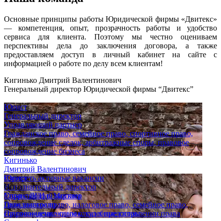
Основные принципы работы Юридической фирмы «Двитекс»
— компетенция, опыт, прозрачность работы и удобство
сервиса для клиента. Поэтому мы честно оцениваем
перспективы дела до заключения договора, а также
предоставляем доступ в личный кабинет на сайте с
информацией о работе по делу всем клиентам!
Кигинько Дмитрий Валентинович
Генеральный директор Юридической фирмы “Двитекс”
Юрист
Генеральный директор
Управляющий партнер
Гражданское право, семейное право, спортивное право,
сопровождение сделок, арбитражные споры, правовое
сопровождение бизнеса
Кигинько
Дмитрий Валентинович
Юрист
Смотреть активные вакансии
Исполнительный директор
Опыт
Управляющий партнер
Спор с ДГИ г. Москвы
Гражданское право, налоговое право, семейное право,
Дело выиграно
сопровождение сделок, судебные споры
Признан незаконным отказ в предоставлении права