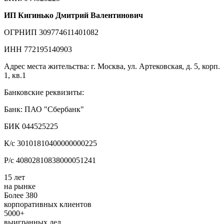
ИП Кигинько Дмитрий Валентинович
ОГРНИП 309774611401082
ИНН 772195140903
Адрес места жительства: г. Москва, ул. Артековская, д. 5, корп.
1, кв.1
Банковские реквизиты:
Банк: ПАО "Сбербанк"
БИК 044525225
К/с 30101810400000000225
Р/с 40802810838000051241
15 лет
на рынке
Более 380
корпоративных клиентов
5000+
выигранных дел