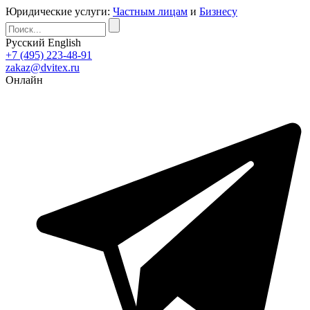
Юридические услуги:
Частным лицам
и
Бизнесу
Русский
English
+7 (495) 223-48-91
zakaz@dvitex.ru
Онлайн