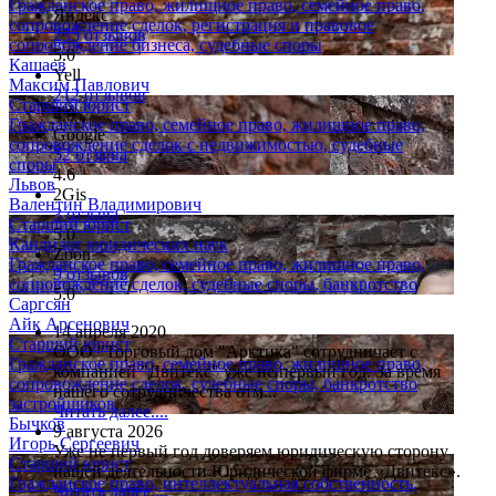
Гражданское право, жилищное право, семейное право,
Яндекс
сопровождение сделок, регистрация и правовое
235 отзывов
сопровождение бизнеса, судебные споры
5.0
Кашаев
Yell
Максим Павлович
212 отзывов
Старший юрист
4.9
Гражданское право, семейное право, жилищное право,
Google
сопровождение сделок с недвижимостью, судебные
52 отзыва
споры
4.6
Львов
2Gis
Валентин Владимирович
3 отзыва
Старший юрист
5.0
Кандидат юридических наук
Zoon
Гражданское право, семейное право, жилищное право,
9 отзывов
сопровождение сделок, судебные споры, банкротство
5.0
Саргсян
Айк Арсенович
14 апреля 2020
Старший юрист
ООО "Торговый дом "Арктика" сотрудничает с
Гражданское право, семейное право, жилищное право,
компанией "Двитекс" уже не первый год. За время
сопровождение сделок, судебные споры, банкротство
нашего сотрудничества отм...
застройщиков
Читать далее....
Бычков
9 августа 2026
Игорь Сергеевич
Уже не первый год доверяем юридическую сторону
Старший юрист
нашей деятельности Юридической фирме «Двитекс».
Гражданское право, интеллектуальная собственность,
Читать далее....