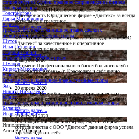
сопровождение сделок, правовое сопровождение бизнеса,
9 августа 2026
судебные споры
Коллектив «МЕП Восток» выражает свою
Толстоногова
благодарность Юридической фирме «Двитекс» за всегда
Дарья Михайловна
актуальное и грамотное...
Юрист
Читать далее....
Гражданское право, жилищное право, сделки с
12 января 2018
недвижимостью, судебные споры
ФК "Рубин" выражает огромную благодарность ООО
Шутов
"Двитекс" за качественное и оперативное
Илья Петрович
предоставление консульт...
Старший юрист
Читать далее....
Спортивное и трудовое право
9 августа 2026
Шмаров
От имени Профессионального баскетбольного клуба
Кирилл Максимович
«Локомотив-Кубань» (г. Краснодар) и себя лично
Юрист
выражаю искреннюю приз...
Гражданское и жилищное право, судебные споры
Читать далее....
Зык
20 апреля 2020
Никита Николаевич
Компания "ВерумБио" за время сотрудничества с
Юрист
юридической компанией "Двитекс" высоко оценила
Гражданское право, жилищное право, судебные споры
профессионализм и индив...
Балашов
Читать далее....
Игорь Борисович
19 августа 2020
Помощник руководителя
Настоящим письмом подтверждаем, что за время
Ипполитова
сотрудничества с ООО "Двитекс" данная фирма успела
Анна Викторовна
зарекомендовать себя...
Читать далее....