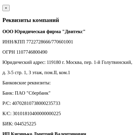
×
Реквизиты компаний
ООО Юридическая фирма "Двитекс"
ИНН/КПП 7722728666/770601001
ОГРН 1107746800490
Юридический адрес: 119180 г. Москва, пер. 1-й Голутвинский,
д. 3-5 стр. 1, 3 этаж, пом.II, ком.1
Банковские реквизиты:
Банк: ПАО "Сбербанк"
Р/С: 40702810738000235733
К/С: 30101810400000000225
БИК: 044525225
ИП Кигинько Дмитрий Валентинович