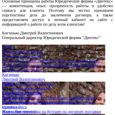
Основные принципы работы Юридической фирмы «Двитекс»
— компетенция, опыт, прозрачность работы и удобство
сервиса для клиента. Поэтому мы честно оцениваем
перспективы дела до заключения договора, а также
предоставляем доступ в личный кабинет на сайте с
информацией о работе по делу всем клиентам!
Кигинько Дмитрий Валентинович
Генеральный директор Юридической фирмы “Двитекс”
Юрист
Генеральный директор
Управляющий партнер
Гражданское право, семейное право, спортивное право,
сопровождение сделок, арбитражные споры, правовое
сопровождение бизнеса
Кигинько
Дмитрий Валентинович
Юрист
Смотреть активные вакансии
Исполнительный директор
Опыт
Управляющий партнер
Спор с ДГИ г. Москвы
Гражданское право, налоговое право, семейное право,
Дело выиграно
сопровождение сделок, судебные споры
Признан незаконным отказ в предоставлении права
Супряга
выкупа офиса
Жанна Викторовна
Взыскание неустойки на будущее по договору поставки