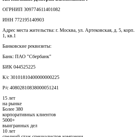
ОГРНИП 309774611401082
ИНН 772195140903
Адрес места жительства: г. Москва, ул. Артековская, д. 5, корп.
1, кв.1
Банковские реквизиты:
Банк: ПАО "Сбербанк"
БИК 044525225
К/с 30101810400000000225
Р/с 40802810838000051241
15 лет
на рынке
Более 380
корпоративных клиентов
5000+
выигранных дел
10 лет
средний стаж специалистов компании