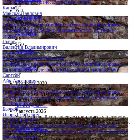
сопровождение бизнеса, судебные споры
5.0
Кашаев
Yell
Максим Павлович
212 отзывов
Старший юрист
4.9
Гражданское право, семейное право, жилищное право,
Google
сопровождение сделок с недвижимостью, судебные
52 отзыва
споры
4.6
Львов
2Gis
Валентин Владимирович
3 отзыва
Старший юрист
5.0
Кандидат юридических наук
Zoon
Гражданское право, семейное право, жилищное право,
9 отзывов
сопровождение сделок, судебные споры, банкротство
5.0
Саргсян
Айк Арсенович
14 апреля 2020
Старший юрист
ООО "Торговый дом "Арктика" сотрудничает с
Гражданское право, семейное право, жилищное право,
компанией "Двитекс" уже не первый год. За время
сопровождение сделок, судебные споры, банкротство
нашего сотрудничества отм...
застройщиков
Читать далее....
Бычков
7 августа 2026
Игорь Сергеевич
Уже не первый год доверяем юридическую сторону
Старший юрист
нашей деятельности Юридической фирме «Двитекс».
Гражданское право, интеллектуальная собственность,
Читать далее....
сопровождение сделок, правовое сопровождение бизнеса,
7 августа 2026
судебные споры
Коллектив «МЕП Восток» выражает свою