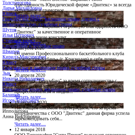
Толстоногова
благодарность Юридической фирме «Двитекс» за всегда
Дарья Михайловна
актуальное и грамотное...
Юрист
Читать далее....
Гражданское право, жилищное право, сделки с
12 января 2018
недвижимостью, судебные споры
ФК "Рубин" выражает огромную благодарность ООО
Шутов
"Двитекс" за качественное и оперативное
Илья Петрович
предоставление консульт...
Старший юрист
Читать далее....
Спортивное и трудовое право
7 августа 2026
Шмаров
От имени Профессионального баскетбольного клуба
Кирилл Максимович
«Локомотив-Кубань» (г. Краснодар) и себя лично
Юрист
выражаю искреннюю приз...
Гражданское и жилищное право, судебные споры
Читать далее....
Зык
20 апреля 2020
Никита Николаевич
Компания "ВерумБио" за время сотрудничества с
Юрист
юридической компанией "Двитекс" высоко оценила
Гражданское право, жилищное право, судебные споры
профессионализм и индив...
Балашов
Читать далее....
Игорь Борисович
19 августа 2020
Помощник руководителя
Настоящим письмом подтверждаем, что за время
Ипполитова
сотрудничества с ООО "Двитекс" данная фирма успела
Анна Викторовна
зарекомендовать себя...
Читать далее....
12 января 2018
ООО Типография "Сити Принт" выражает огромную