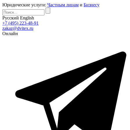
Юридические услуги:
Частным лицам
и
Бизнесу
Русский
English
+7 (495) 223-48-91
zakaz@dvitex.ru
Онлайн