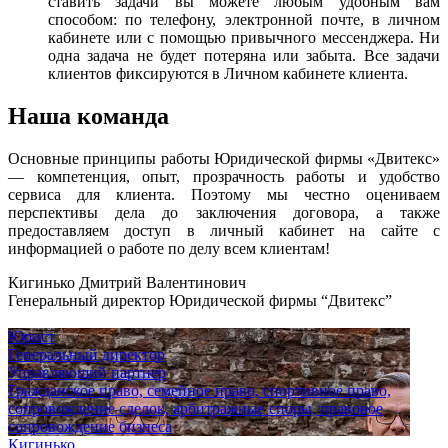
ставить задачи вы можете любым удобным вам
способом: по телефону, электронной почте, в личном
кабинете или с помощью привычного мессенджера. Ни
одна задача не будет потеряна или забыта. Все задачи
клиентов фиксируются в Личном кабинете клиента.
Наша команда
Основные принципы работы Юридической фирмы «Двитекс»
— компетенция, опыт, прозрачность работы и удобство
сервиса для клиента. Поэтому мы честно оцениваем
перспективы дела до заключения договора, а также
предоставляем доступ в личный кабинет на сайте с
информацией о работе по делу всем клиентам!
Кигинько Дмитрий Валентинович
Генеральный директор Юридической фирмы “Двитекс”
Юрист
Генеральный директор
Управляющий партнер
Гражданское право, семейное право, спортивное право,
сопровождение сделок, арбитражные споры, правовое
сопровождение бизнеса
Кигинько