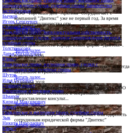
Гражданское право, семейное право, жилищное право,
сопровождение сделок, судебные споры, банкротство
14 апреля 2020
застройщиков
ООО "Торговый дом "Арктика" сотрудничает с
Бычков
компанией "Двитекс" уже не первый год. За время
Игорь Сергеевич
нашего сотрудничества отм...
Старший юрист
Читать далее....
Гражданское право, интеллектуальная собственность,
6 августа 2026
сопровождение сделок, правовое сопровождение бизнеса,
Уже не первый год доверяем юридическую сторону
судебные споры
нашей деятельности Юридической фирме «Двитекс».
Толстоногова
Читать далее....
Дарья Михайловна
6 августа 2026
Юрист
Коллектив «МЕП Восток» выражает свою
Гражданское право, жилищное право, сделки с
благодарность Юридической фирме «Двитекс» за всегда
недвижимостью, судебные споры
актуальное и грамотное...
Шутов
Читать далее....
Илья Петрович
12 января 2018
Старший юрист
ФК "Рубин" выражает огромную благодарность ООО
Спортивное и трудовое право
"Двитекс" за качественное и оперативное
Шмаров
предоставление консульт...
Кирилл Максимович
Читать далее....
Юрист
12 января 2018
Гражданское и жилищное право, судебные споры
Баскетбольный клуб "ЦСКА" выражает благодарность
Зык
сотрудникам юридической фирмы "Двитекс"
Никита Николаевич
Читать далее....
Юрист
20 апреля 2020