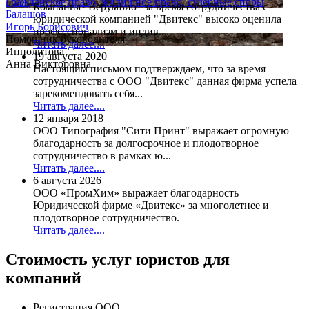
Гражданское право, жилищное право, судебные споры
Компания "ВерумБио" за время сотрудничества с
Балашов
юридической компанией "Двитекс" высоко оценила
Игорь Борисович
профессионализм и индив...
Помощник руководителя
Читать далее....
Ипполитова
19 августа 2020
Анна Викторовна
Настоящим письмом подтверждаем, что за время
сотрудничества с ООО "Двитекс" данная фирма успела
зарекомендовать себя...
Читать далее....
12 января 2018
ООО Типография "Сити Принт" выражает огромную
благодарность за долгосрочное и плодотворное
сотрудничество в рамках ю...
Читать далее....
6 августа 2026
ООО «ПромХим» выражает благодарность
Юридической фирме «Двитекс» за многолетнее и
плодотворное сотрудничество.
Читать далее....
Стоимость услуг юристов для
компаний
Регистрация ООО