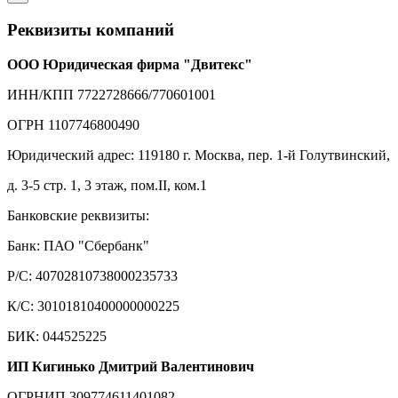
Реквизиты компаний
ООО Юридическая фирма "Двитекс"
ИНН/КПП 7722728666/770601001
ОГРН 1107746800490
Юридический адрес: 119180 г. Москва, пер. 1-й Голутвинский,
д. 3-5 стр. 1, 3 этаж, пом.II, ком.1
Банковские реквизиты:
Банк: ПАО "Сбербанк"
Р/С: 40702810738000235733
К/С: 30101810400000000225
БИК: 044525225
ИП Кигинько Дмитрий Валентинович
ОГРНИП 309774611401082