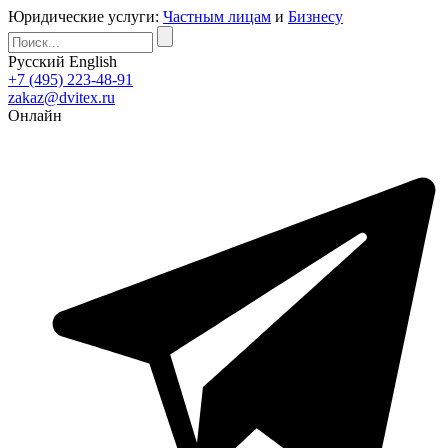
Юридические услуги:
Частным лицам
и
Бизнесу
Русский
English
+7 (495) 223-48-91
zakaz@dvitex.ru
Онлайн