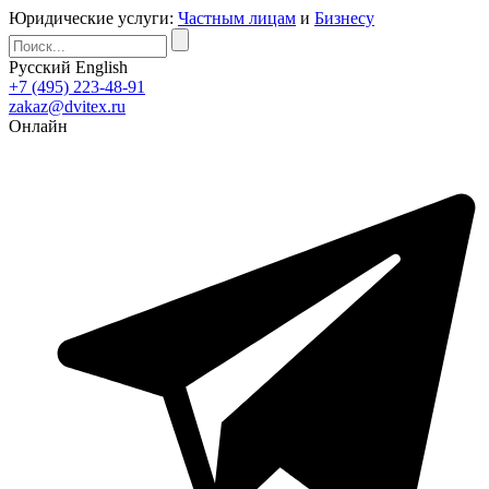
Юридические услуги:
Частным лицам
и
Бизнесу
Русский
English
+7 (495) 223-48-91
zakaz@dvitex.ru
Онлайн