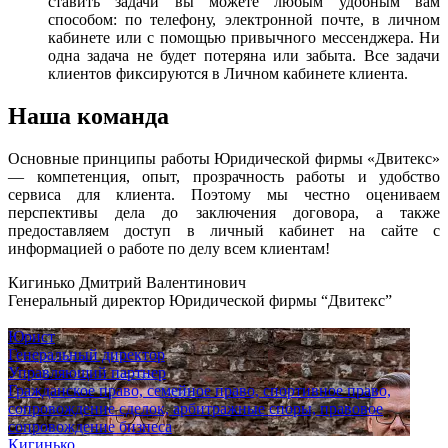
ставить задачи вы можете любым удобным вам
способом: по телефону, электронной почте, в личном
кабинете или с помощью привычного мессенджера. Ни
одна задача не будет потеряна или забыта. Все задачи
клиентов фиксируются в Личном кабинете клиента.
Наша команда
Основные принципы работы Юридической фирмы «Двитекс»
— компетенция, опыт, прозрачность работы и удобство
сервиса для клиента. Поэтому мы честно оцениваем
перспективы дела до заключения договора, а также
предоставляем доступ в личный кабинет на сайте с
информацией о работе по делу всем клиентам!
Кигинько Дмитрий Валентинович
Генеральный директор Юридической фирмы “Двитекс”
Юрист
Генеральный директор
Управляющий партнер
Гражданское право, семейное право, спортивное право,
сопровождение сделок, арбитражные споры, правовое
сопровождение бизнеса
Кигинько