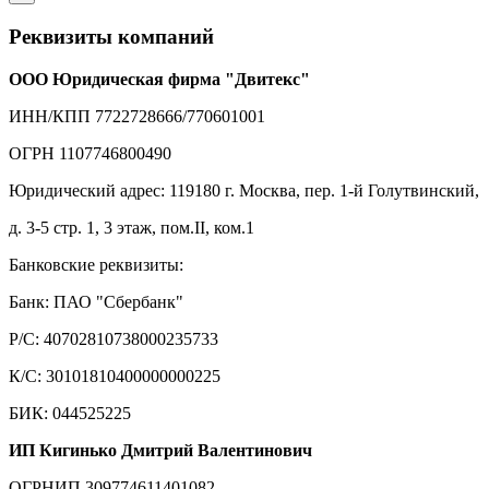
Реквизиты компаний
ООО Юридическая фирма "Двитекс"
ИНН/КПП 7722728666/770601001
ОГРН 1107746800490
Юридический адрес: 119180 г. Москва, пер. 1-й Голутвинский,
д. 3-5 стр. 1, 3 этаж, пом.II, ком.1
Банковские реквизиты:
Банк: ПАО "Сбербанк"
Р/С: 40702810738000235733
К/С: 30101810400000000225
БИК: 044525225
ИП Кигинько Дмитрий Валентинович
ОГРНИП 309774611401082