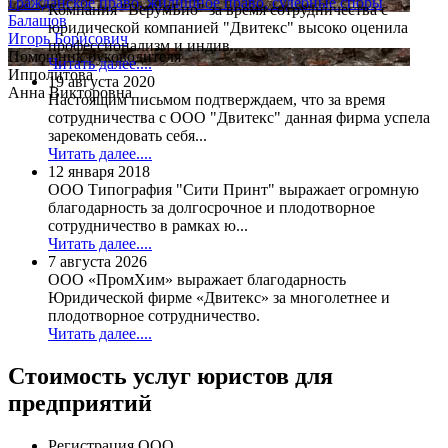
Гражданское право, жилищное право, судебные споры
Компания "ВерумБио" за время сотрудничества с
Балашов
юридической компанией "Двитекс" высоко оценила
Игорь Борисович
профессионализм и индив...
Помощник руководителя
Читать далее....
Ипполитова
19 августа 2020
Анна Викторовна
Настоящим письмом подтверждаем, что за время
сотрудничества с ООО "Двитекс" данная фирма успела
зарекомендовать себя...
Читать далее....
12 января 2018
ООО Типография "Сити Принт" выражает огромную
благодарность за долгосрочное и плодотворное
сотрудничество в рамках ю...
Читать далее....
7 августа 2026
ООО «ПромХим» выражает благодарность
Юридической фирме «Двитекс» за многолетнее и
плодотворное сотрудничество.
Читать далее....
Стоимость услуг юристов для
предприятий
Регистрация ООО