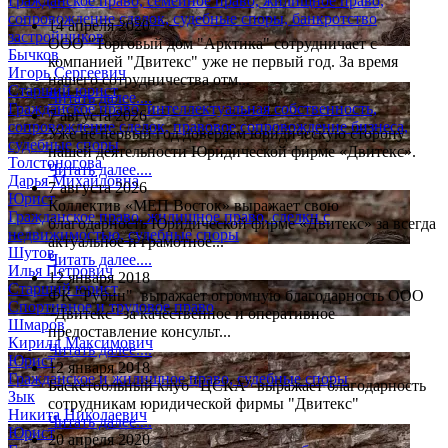
Гражданское право, семейное право, жилищное право,
сопровождение сделок, судебные споры, банкротство
14 апреля 2020
застройщиков
ООО "Торговый дом "Арктика" сотрудничает с
Бычков
компанией "Двитекс" уже не первый год. За время
Игорь Сергеевич
нашего сотрудничества отм...
Старший юрист
Читать далее....
Гражданское право, интеллектуальная собственность,
7 августа 2026
сопровождение сделок, правовое сопровождение бизнеса,
Уже не первый год доверяем юридическую сторону
судебные споры
нашей деятельности Юридической фирме «Двитекс».
Толстоногова
Читать далее....
Дарья Михайловна
7 августа 2026
Юрист
Коллектив «МЕП Восток» выражает свою
Гражданское право, жилищное право, сделки с
благодарность Юридической фирме «Двитекс» за всегда
недвижимостью, судебные споры
актуальное и грамотное...
Шутов
Читать далее....
Илья Петрович
12 января 2018
Старший юрист
ФК "Рубин" выражает огромную благодарность ООО
Спортивное и трудовое право
"Двитекс" за качественное и оперативное
Шмаров
предоставление консульт...
Кирилл Максимович
Читать далее....
Юрист
12 января 2018
Гражданское и жилищное право, судебные споры
Баскетбольный клуб "ЦСКА" выражает благодарность
Зык
сотрудникам юридической фирмы "Двитекс"
Никита Николаевич
Читать далее....
Юрист
20 апреля 2020