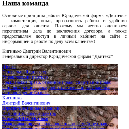
Наша команда
Основные принципы работы Юридической фирмы «Двитекс»
— компетенция, опыт, прозрачность работы и удобство
сервиса для клиента. Поэтому мы честно оцениваем
перспективы дела до заключения договора, а также
предоставляем доступ в личный кабинет на сайте с
информацией о работе по делу всем клиентам!
Кигинько Дмитрий Валентинович
Генеральный директор Юридической фирмы “Двитекс”
Юрист
Генеральный директор
Управляющий партнер
Гражданское право, семейное право, спортивное право,
сопровождение сделок, арбитражные споры, правовое
сопровождение бизнеса
Кигинько
Дмитрий Валентинович
Юрист
Смотреть активные вакансии
Исполнительный директор
Опыт
Управляющий партнер
Спор с ДГИ г. Москвы
Гражданское право, налоговое право, семейное право,
Дело выиграно
сопровождение сделок, судебные споры
Признан незаконным отказ в предоставлении права