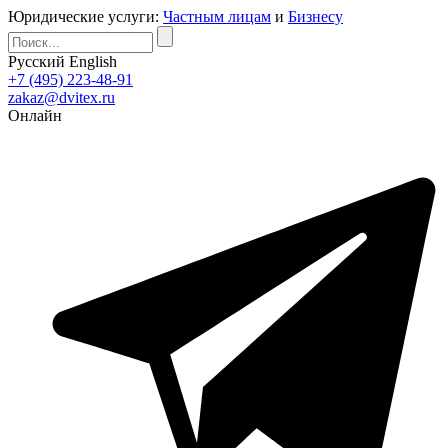
Юридические услуги:
Частным лицам
и
Бизнесу
Русский
English
+7 (495) 223-48-91
zakaz@dvitex.ru
Онлайн