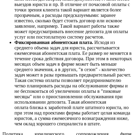
выездов юриста и пр. В отличие от почасовой оплаты с
точки зрения клиента такой вариант является более
прозрачным, а расходы предсказуемыми: заранее
известно, сколько будет стоить договор или исковое
заявление, например. Такой вариант работы также
может предусматривать внесение депозита для оплаты
услуг или постоплатную систему расчетов.
Фиксированная абонентская плата.
Исходя из
среднего объема задач для юриста, рассчитывается
ежемесячная абонентская плата. Ее размер не меняется в
течение срока действия договора. При этом в некоторых
месяцах объем задач в фирме может быть меньше
среднего значения, а в других, "в сезон" - количество
задач может в разы превышать предварительный расчет.
Такая система оплаты позволяет предпринимателю
четко планировать расходы на обслуживание фирмы и
не беспокоиться об увеличении оплаты в "пиковые
месяцы" или о приостановлении обслуживания при
использовании депозита. Такая абонентская
оплата близка к заработной плате штатного юриста, но
при этом над проектами фирмы работает целая команда
юристов, а сумма ежемесячного вознаграждения ниже,
чем оклад хорошего специалиста в штате.
Политика юридического сопровождения фирм,