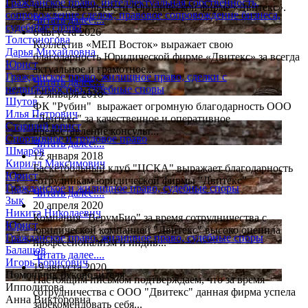
Гражданское право, интеллектуальная собственность,
нашей деятельности Юридической фирме «Двитекс».
сопровождение сделок, правовое сопровождение бизнеса,
Читать далее....
судебные споры
6 августа 2026
Толстоногова
Коллектив «МЕП Восток» выражает свою
Дарья Михайловна
благодарность Юридической фирме «Двитекс» за всегда
Юрист
актуальное и грамотное...
Гражданское право, жилищное право, сделки с
Читать далее....
недвижимостью, судебные споры
12 января 2018
Шутов
ФК "Рубин" выражает огромную благодарность ООО
Илья Петрович
"Двитекс" за качественное и оперативное
Старший юрист
предоставление консульт...
Спортивное и трудовое право
Читать далее....
Шмаров
12 января 2018
Кирилл Максимович
Баскетбольный клуб "ЦСКА" выражает благодарность
Юрист
сотрудникам юридической фирмы "Двитекс"
Гражданское и жилищное право, судебные споры
Читать далее....
Зык
20 апреля 2020
Никита Николаевич
Компания "ВерумБио" за время сотрудничества с
Юрист
юридической компанией "Двитекс" высоко оценила
Гражданское право, жилищное право, судебные споры
профессионализм и индив...
Балашов
Читать далее....
Игорь Борисович
19 августа 2020
Помощник руководителя
Настоящим письмом подтверждаем, что за время
Ипполитова
сотрудничества с ООО "Двитекс" данная фирма успела
Анна Викторовна
зарекомендовать себя...