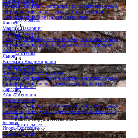
Старший юрист
Читать все отзывы
Гражданское право, жилищное право, семейное право,
сопровождение сделок, регистрация и правовое
Яндекс
сопровождение бизнеса, судебные споры
235 отзывов
Кашаев
5.0
Максим Павлович
Yell
Старший юрист
212 отзывов
Гражданское право, семейное право, жилищное право,
4.9
сопровождение сделок с недвижимостью, судебные
Google
споры
52 отзыва
Львов
4.6
Валентин Владимирович
2Gis
Старший юрист
3 отзыва
Кандидат юридических наук
5.0
Гражданское право, семейное право, жилищное право,
Zoon
сопровождение сделок, судебные споры, банкротство
9 отзывов
Саргсян
5.0
Айк Арсенович
Старший юрист
14 апреля 2020
Гражданское право, семейное право, жилищное право,
ООО "Торговый дом "Арктика" сотрудничает с
сопровождение сделок, судебные споры, банкротство
компанией "Двитекс" уже не первый год. За время
застройщиков
нашего сотрудничества отм...
Бычков
Читать далее....
Игорь Сергеевич
6 августа 2026
Старший юрист
Уже не первый год доверяем юридическую сторону