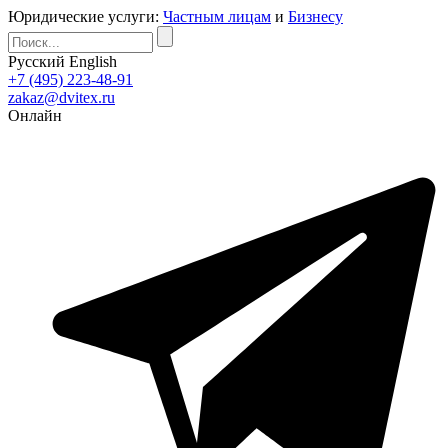
Юридические услуги:
Частным лицам
и
Бизнесу
Русский
English
+7 (495) 223-48-91
zakaz@dvitex.ru
Онлайн