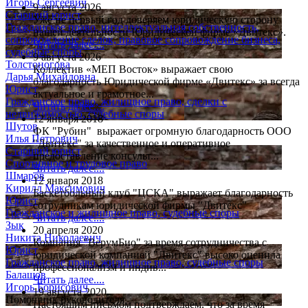
Игорь Сергеевич
9 августа 2026
Старший юрист
Уже не первый год доверяем юридическую сторону
Гражданское право, интеллектуальная собственность,
нашей деятельности Юридической фирме «Двитекс».
сопровождение сделок, правовое сопровождение бизнеса,
Читать далее....
судебные споры
9 августа 2026
Толстоногова
Коллектив «МЕП Восток» выражает свою
Дарья Михайловна
благодарность Юридической фирме «Двитекс» за всегда
Юрист
актуальное и грамотное...
Гражданское право, жилищное право, сделки с
Читать далее....
недвижимостью, судебные споры
12 января 2018
Шутов
ФК "Рубин" выражает огромную благодарность ООО
Илья Петрович
"Двитекс" за качественное и оперативное
Старший юрист
предоставление консульт...
Спортивное и трудовое право
Читать далее....
Шмаров
12 января 2018
Кирилл Максимович
Баскетбольный клуб "ЦСКА" выражает благодарность
Юрист
сотрудникам юридической фирмы "Двитекс"
Гражданское и жилищное право, судебные споры
Читать далее....
Зык
20 апреля 2020
Никита Николаевич
Компания "ВерумБио" за время сотрудничества с
Юрист
юридической компанией "Двитекс" высоко оценила
Гражданское право, жилищное право, судебные споры
профессионализм и индив...
Балашов
Читать далее....
Игорь Борисович
19 августа 2020
Помощник руководителя
Настоящим письмом подтверждаем, что за время