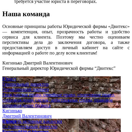
требуется участие юриста в переговорах.
Наша команда
Основные принципы работы Юридической фирмы «Двитекс»
— компетенция, опыт, прозрачность работы и удобство
сервиса для клиента. Поэтому мы честно оцениваем
перспективы дела до заключения договора, а также
предоставляем доступ в личный кабинет на сайте с
информацией о работе по делу всем клиентам!
Кигинько Дмитрий Валентинович
Генеральный директор Юридической фирмы “Двитекс”
Юрист
Генеральный директор
Управляющий партнер
Гражданское право, семейное право, спортивное право,
сопровождение сделок, арбитражные споры, правовое
сопровождение бизнеса
Кигинько
Дмитрий Валентинович
Юрист
Смотреть активные вакансии
Исполнительный директор
Опыт
Управляющий партнер
Спор с ДГИ г. Москвы