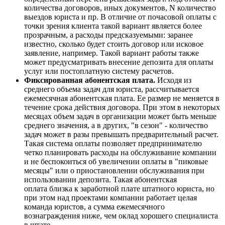
количества договоров, иных документов, N количество
выездов юриста и пр. В отличие от почасовой оплаты с
точки зрения клиента такой вариант является более
прозрачным, а расходы предсказуемыми: заранее
известно, сколько будет стоить договор или исковое
заявление, например. Такой вариант работы также
может предусматривать внесение депозита для оплаты
услуг или постоплатную систему расчетов.
Фиксированная абонентская плата.
Исходя из
среднего объема задач для юриста, рассчитывается
ежемесячная абонентская плата. Ее размер не меняется в
течение срока действия договора. При этом в некоторых
месяцах объем задач в организации может быть меньше
среднего значения, а в других, "в сезон" - количество
задач может в разы превышать предварительный расчет.
Такая система оплаты позволяет предпринимателю
четко планировать расходы на обслуживание компании
и не беспокоиться об увеличении оплаты в "пиковые
месяцы" или о приостановлении обслуживания при
использовании депозита. Такая абонентская
оплата близка к заработной плате штатного юриста, но
при этом над проектами компании работает целая
команда юристов, а сумма ежемесячного
вознаграждения ниже, чем оклад хорошего специалиста
в штате.