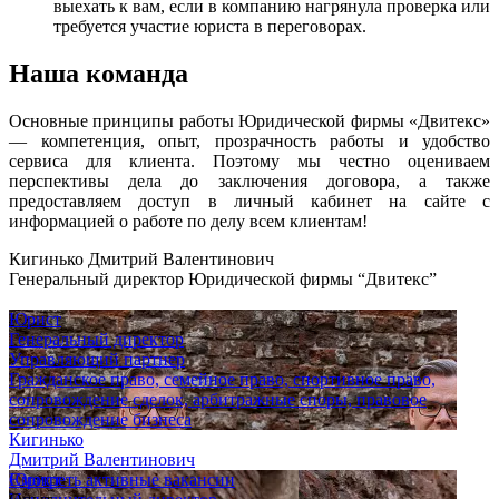
выехать к вам, если в компанию нагрянула проверка или
требуется участие юриста в переговорах.
Наша команда
Основные принципы работы Юридической фирмы «Двитекс»
— компетенция, опыт, прозрачность работы и удобство
сервиса для клиента. Поэтому мы честно оцениваем
перспективы дела до заключения договора, а также
предоставляем доступ в личный кабинет на сайте с
информацией о работе по делу всем клиентам!
Кигинько Дмитрий Валентинович
Генеральный директор Юридической фирмы “Двитекс”
Юрист
Генеральный директор
Управляющий партнер
Гражданское право, семейное право, спортивное право,
сопровождение сделок, арбитражные споры, правовое
сопровождение бизнеса
Кигинько
Дмитрий Валентинович
Юрист
Смотреть активные вакансии