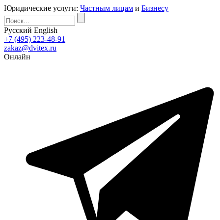
Юридические услуги:
Частным лицам
и
Бизнесу
Русский
English
+7 (495) 223-48-91
zakaz@dvitex.ru
Онлайн