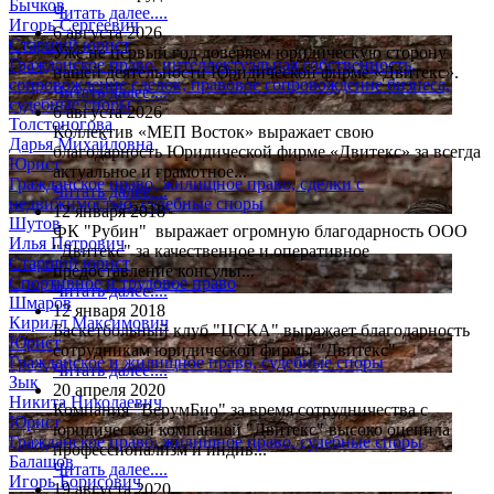
Бычков
Читать далее....
Игорь Сергеевич
6 августа 2026
Старший юрист
Уже не первый год доверяем юридическую сторону
Гражданское право, интеллектуальная собственность,
нашей деятельности Юридической фирме «Двитекс».
сопровождение сделок, правовое сопровождение бизнеса,
Читать далее....
судебные споры
6 августа 2026
Толстоногова
Коллектив «МЕП Восток» выражает свою
Дарья Михайловна
благодарность Юридической фирме «Двитекс» за всегда
Юрист
актуальное и грамотное...
Гражданское право, жилищное право, сделки с
Читать далее....
недвижимостью, судебные споры
12 января 2018
Шутов
ФК "Рубин" выражает огромную благодарность ООО
Илья Петрович
"Двитекс" за качественное и оперативное
Старший юрист
предоставление консульт...
Спортивное и трудовое право
Читать далее....
Шмаров
12 января 2018
Кирилл Максимович
Баскетбольный клуб "ЦСКА" выражает благодарность
Юрист
сотрудникам юридической фирмы "Двитекс"
Гражданское и жилищное право, судебные споры
Читать далее....
Зык
20 апреля 2020
Никита Николаевич
Компания "ВерумБио" за время сотрудничества с
Юрист
юридической компанией "Двитекс" высоко оценила
Гражданское право, жилищное право, судебные споры
профессионализм и индив...
Балашов
Читать далее....
Игорь Борисович
19 августа 2020