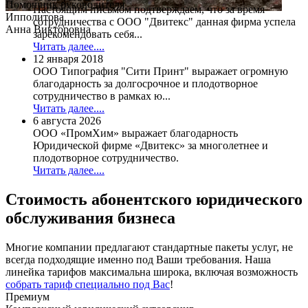
Помощник руководителя
Настоящим письмом подтверждаем, что за время
Ипполитова
сотрудничества с ООО "Двитекс" данная фирма успела
Анна Викторовна
зарекомендовать себя...
Читать далее....
12 января 2018
ООО Типография "Сити Принт" выражает огромную
благодарность за долгосрочное и плодотворное
сотрудничество в рамках ю...
Читать далее....
6 августа 2026
ООО «ПромХим» выражает благодарность
Юридической фирме «Двитекс» за многолетнее и
плодотворное сотрудничество.
Читать далее....
Стоимость
абонентского юридического
обслуживания бизнеса
Многие компании предлагают стандартные пакеты услуг, не
всегда подходящие именно под Ваши требования. Наша
линейка тарифов максимальна широка, включая возможность
собрать тариф специально под Вас
!
Премиум