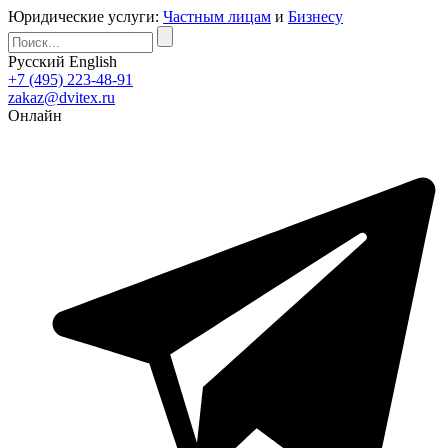
Юридические услуги:
Частным лицам
и
Бизнесу
Русский
English
+7 (495) 223-48-91
zakaz@dvitex.ru
Онлайн