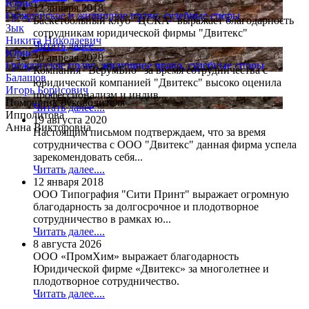
Юрист
12 января 2018
Гражданское и жилищное право, судебные споры
Баскетбольный клуб "ЦСКА" выражает благодарность
Зык
сотрудникам юридической фирмы "Двитекс"
Никита Николаевич
Читать далее....
Юрист
20 апреля 2020
Гражданское право, жилищное право, судебные споры
Компания "ВерумБио" за время сотрудничества с
Балашов
юридической компанией "Двитекс" высоко оценила
Игорь Борисович
профессионализм и индив...
Помощник руководителя
Читать далее....
Ипполитова
19 августа 2020
Анна Викторовна
Настоящим письмом подтверждаем, что за время
сотрудничества с ООО "Двитекс" данная фирма успела
зарекомендовать себя...
Читать далее....
12 января 2018
ООО Типография "Сити Принт" выражает огромную
благодарность за долгосрочное и плодотворное
сотрудничество в рамках ю...
Читать далее....
8 августа 2026
ООО «ПромХим» выражает благодарность
Юридической фирме «Двитекс» за многолетнее и
плодотворное сотрудничество.
Читать далее....