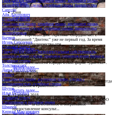
Гражданское право, семейное право, жилищное право,
3 отзыва
сопровождение сделок, судебные споры, банкротство
5.0
Саргсян
Zoon
Айк Арсенович
9 отзывов
Старший юрист
5.0
Гражданское право, семейное право, жилищное право,
сопровождение сделок, судебные споры, банкротство
14 апреля 2020
застройщиков
ООО "Торговый дом "Арктика" сотрудничает с
Бычков
компанией "Двитекс" уже не первый год. За время
Игорь Сергеевич
нашего сотрудничества отм...
Старший юрист
Читать далее....
Гражданское право, интеллектуальная собственность,
8 августа 2026
сопровождение сделок, правовое сопровождение бизнеса,
Уже не первый год доверяем юридическую сторону
судебные споры
нашей деятельности Юридической фирме «Двитекс».
Толстоногова
Читать далее....
Дарья Михайловна
8 августа 2026
Юрист
Коллектив «МЕП Восток» выражает свою
Гражданское право, жилищное право, сделки с
благодарность Юридической фирме «Двитекс» за всегда
недвижимостью, судебные споры
актуальное и грамотное...
Шутов
Читать далее....
Илья Петрович
12 января 2018
Старший юрист
ФК "Рубин" выражает огромную благодарность ООО
Спортивное и трудовое право
"Двитекс" за качественное и оперативное
Шмаров
предоставление консульт...
Кирилл Максимович
Читать далее....