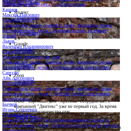
Читать все отзывы
сопровождение бизнеса, судебные споры
Кашаев
Яндекс
Максим Павлович
235 отзывов
Старший юрист
5.0
Гражданское право, семейное право, жилищное право,
Yell
сопровождение сделок с недвижимостью, судебные
212 отзывов
споры
4.9
Львов
Google
Валентин Владимирович
52 отзыва
Старший юрист
4.6
Кандидат юридических наук
2Gis
Гражданское право, семейное право, жилищное право,
3 отзыва
сопровождение сделок, судебные споры, банкротство
5.0
Саргсян
Zoon
Айк Арсенович
9 отзывов
Старший юрист
5.0
Гражданское право, семейное право, жилищное право,
сопровождение сделок, судебные споры, банкротство
14 апреля 2020
застройщиков
ООО "Торговый дом "Арктика" сотрудничает с
Бычков
компанией "Двитекс" уже не первый год. За время
Игорь Сергеевич
нашего сотрудничества отм...
Старший юрист
Читать далее....
Гражданское право, интеллектуальная собственность,
7 августа 2026
сопровождение сделок, правовое сопровождение бизнеса,
Компания Визия Эна благодарит Dvitex LAW Firm за
судебные споры