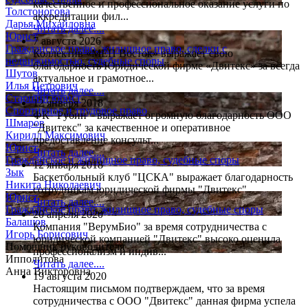
качественное и профессиональное оказание услуги по
Толстоногова
аккредитации фил...
Дарья Михайловна
Читать далее....
Юрист
7 августа 2026
Гражданское право, жилищное право, сделки с
Коллектив «МЕП Восток» выражает свою
недвижимостью, судебные споры
благодарность Юридической фирме «Двитекс» за всегда
Шутов
актуальное и грамотное...
Илья Петрович
Читать далее....
Старший юрист
12 января 2018
Спортивное и трудовое право
ФК "Рубин" выражает огромную благодарность ООО
Шмаров
"Двитекс" за качественное и оперативное
Кирилл Максимович
предоставление консульт...
Юрист
Читать далее....
Гражданское и жилищное право, судебные споры
12 января 2018
Зык
Баскетбольный клуб "ЦСКА" выражает благодарность
Никита Николаевич
сотрудникам юридической фирмы "Двитекс"
Юрист
Читать далее....
Гражданское право, жилищное право, судебные споры
20 апреля 2020
Балашов
Компания "ВерумБио" за время сотрудничества с
Игорь Борисович
юридической компанией "Двитекс" высоко оценила
Помощник руководителя
профессионализм и индив...
Ипполитова
Читать далее....
Анна Викторовна
19 августа 2020
Настоящим письмом подтверждаем, что за время
сотрудничества с ООО "Двитекс" данная фирма успела