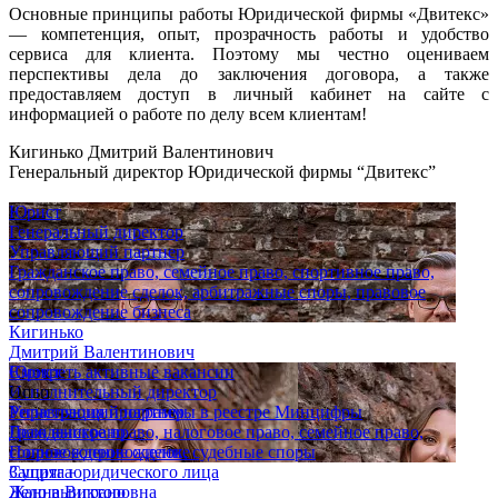
Основные принципы работы Юридической фирмы «Двитекс»
— компетенция, опыт, прозрачность работы и удобство
сервиса для клиента. Поэтому мы честно оцениваем
перспективы дела до заключения договора, а также
предоставляем доступ в личный кабинет на сайте с
информацией о работе по делу всем клиентам!
Кигинько Дмитрий Валентинович
Генеральный директор Юридической фирмы “Двитекс”
Юрист
Генеральный директор
Управляющий партнер
Гражданское право, семейное право, спортивное право,
сопровождение сделок, арбитражные споры, правовое
сопровождение бизнеса
Кигинько
Дмитрий Валентинович
Юрист
Смотреть активные вакансии
Исполнительный директор
Опыт
Управляющий партнер
Регистрация программы в реестре Минцифры
Гражданское право, налоговое право, семейное право,
Дело выиграно
сопровождение сделок, судебные споры
Полное сопровождение
Супряга
Защита юридического лица
Жанна Викторовна
Дело выиграно