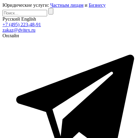
Юридические услуги:
Частным лицам
и
Бизнесу
Русский
English
+7 (495) 223-48-91
zakaz@dvitex.ru
Онлайн