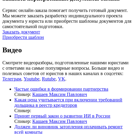
Сервис онлайн-заказа помогает получить готовый документ.
Мы можете заказать разработку индивидуального проекта
документа у юриста или приобрести шаблоны документов для
самостоятельной подготовки.
Заказать документ
Приобрести шаблон
Видео
Смотрите видеоразборы, подготовленные нашими юристами
с ответами на самые популярные вопросы. Больше видео и
полезных советов от юристов в наших каналах в соцсетях:
Телеграм
,
Youtube
,
Rutube
,
VK
.
Частые ошибки в формировании партнерства
Спикер:
Кашаев Максим Павлович
Какая цена учитывается при включении требований
дольщика в реестр кредиторов
Спикер:
Принят первый закон о развитии ИИ в России
Спикер:
Кашаев Максим Павлович
Должен ли виновник затопления оплачивать ремонт
всей комнаты