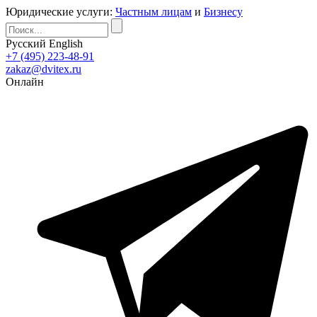
Юридические услуги:
Частным лицам
и
Бизнесу
Русский
English
+7 (495) 223-48-91
zakaz@dvitex.ru
Онлайн