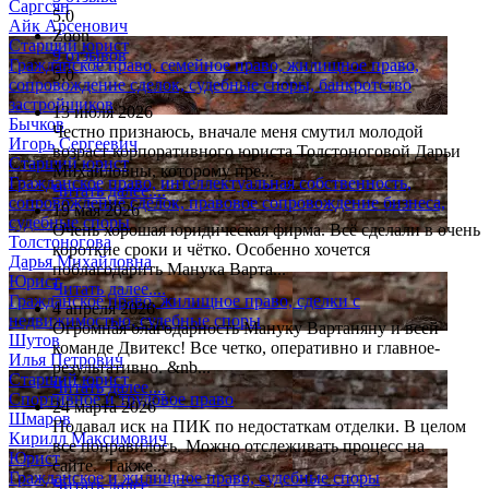
Саргсян
5.0
Айк Арсенович
Zoon
Старший юрист
9 отзывов
Гражданское право, семейное право, жилищное право,
5.0
сопровождение сделок, судебные споры, банкротство
застройщиков
13 июля 2026
Бычков
Честно признаюсь, вначале меня смутил молодой
Игорь Сергеевич
возраст корпоративного юриста Толстоноговой Дарьи
Старший юрист
Михайловны, которому пре...
Гражданское право, интеллектуальная собственность,
Читать далее....
сопровождение сделок, правовое сопровождение бизнеса,
19 мая 2026
судебные споры
Очень хорошая юридическая фирма. Всё сделали в очень
Толстоногова
короткие сроки и чётко. Особенно хочется
Дарья Михайловна
поблагодарить Манука Варта...
Юрист
Читать далее....
Гражданское право, жилищное право, сделки с
4 апреля 2026
недвижимостью, судебные споры
Огромная благодарность Мануку Вартаняну и всей
Шутов
команде Двитекс! Все четко, оперативно и главное-
Илья Петрович
результативно. &nb...
Старший юрист
Читать далее....
Спортивное и трудовое право
24 марта 2026
Шмаров
Подавал иск на ПИК по недостаткам отделки. В целом
Кирилл Максимович
все понравилось. Можно отслеживать процесс на
Юрист
сайте. Также...
Гражданское и жилищное право, судебные споры
Читать далее....