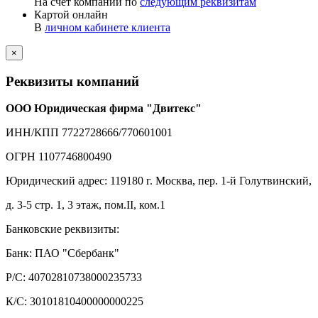
На счет компании по
следующим реквизитам
Картой онлайн
В
личном кабинете клиента
×
Реквизиты компаний
ООО Юридическая фирма "Двитекс"
ИНН/КПП 7722728666/770601001
ОГРН 1107746800490
Юридический адрес: 119180 г. Москва, пер. 1-й Голутвинский,
д. 3-5 стр. 1, 3 этаж, пом.II, ком.1
Банковские реквизиты:
Банк: ПАО "Сбербанк"
Р/С: 40702810738000235733
К/С: 30101810400000000225