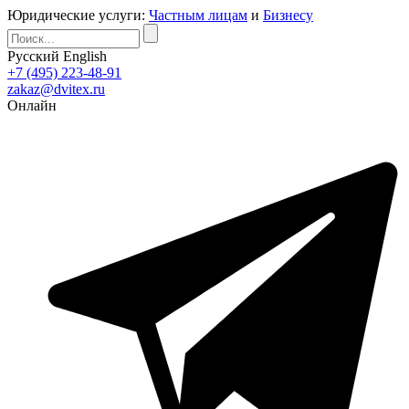
Юридические услуги:
Частным лицам
и
Бизнесу
Русский
English
+7 (495) 223-48-91
zakaz@dvitex.ru
Онлайн