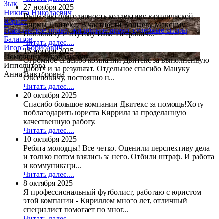
Зык
27 ноября 2025
Никита Николаевич
Выражаю благодарность коллективу юридической
Юрист
фирмы Двитекс. В частности Кашаеву Максиму
Гражданское право, жилищное право, судебные споры
Павловичу и Шутову Илье Петрович...
Балашов
Читать далее....
Игорь Борисович
16 ноября 2025
Помощник руководителя
Огромное спасибо компании Двитекс за выполненную
Ипполитова
работу и за результат. Отдельное спасибо Мануку
Анна Викторовна
Овсеповичу, постоянно н...
Читать далее....
20 октября 2025
Спасибо большое компании Двитекс за помощь!Хочу
поблагодарить юриста Киррила за проделанную
качественную работу.
Читать далее....
10 октября 2025
Ребята молодцы! Все четко. Оценили перспективу дела
и только потом взялись за него. Отбили штраф. И работа
и коммуникаци...
Читать далее....
8 октября 2025
Я профессиональный футболист, работаю с юристом
этой компании - Кириллом много лет, отличный
специалист помогает по мног...
Читать далее....