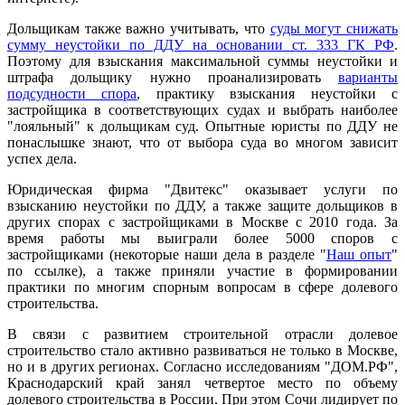
Дольщикам также важно учитывать, что
суды могут снижать
сумму неустойки по ДДУ на основании ст. 333 ГК РФ
.
Поэтому для взыскания максимальной суммы неустойки и
штрафа дольщику нужно проанализировать
варианты
подсудности спора
, практику взыскания неустойки с
застройщика в соответствующих судах и выбрать наиболее
"лояльный" к дольщикам суд. Опытные юристы по ДДУ не
понаслышке знают, что от выбора суда во многом зависит
успех дела.
Юридическая фирма "Двитекс" оказывает услуги по
взысканию неустойки по ДДУ, а также защите дольщиков в
других спорах с застройщиками в Москве с 2010 года. За
время работы мы выиграли более 5000 споров с
застройщиками (некоторые наши дела в разделе "
Наш опыт
"
по ссылке), а также приняли участие в формировании
практики по многим спорным вопросам в сфере долевого
строительства.
В связи с развитием строительной отрасли долевое
строительство стало активно развиваться не только в Москве,
но и в других регионах. Согласно исследованиям "ДОМ.РФ",
Краснодарский край занял четвертое место по объему
долевого строительства в России. При этом Сочи лидирует по