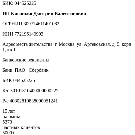
БИК: 044525225
ИП Кигинько Дмитрий Валентинович
ОГРНИП 309774611401082
ИНН 772195140903
Адрес места жительства: г. Москва, ул. Артековская, д. 5, корп.
1, кв.1
Банковские реквизиты:
Банк: ПАО "Сбербанк"
БИК 044525225
К/с 30101810400000000225
Р/с 40802810838000051241
15 лет
на рынке
5370
частных клиентов
5000+