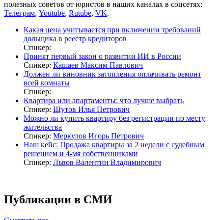
полезных советов от юристов в наших каналах в соцсетях:
Телеграм
,
Youtube
,
Rutube
,
VK
.
Какая цена учитывается при включении требований
дольщика в реестр кредиторов
Спикер:
Принят первый закон о развитии ИИ в России
Спикер:
Кашаев Максим Павлович
Должен ли виновник затопления оплачивать ремонт
всей комнаты
Спикер:
Квартира или апартаменты: что лучше выбрать
Спикер:
Шутов Илья Петрович
Можно ли купить квартиру без регистрации по месту
жительства
Спикер:
Меркулов Игорь Петрович
Наш кейс: Продажа квартиры за 2 недели с судебным
решением и 4-мя собственниками
Спикер:
Львов Валентин Владимирович
Публикации в СМИ