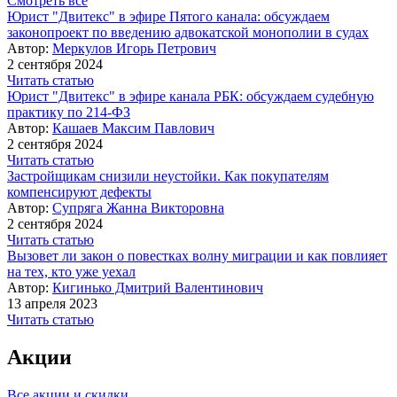
Смотреть все
Юрист "Двитекс" в эфире Пятого канала: обсуждаем
законопроект по введению адвокатской монополии в судах
Автор:
Меркулов Игорь Петрович
2 сентября 2024
Читать статью
Юрист "Двитекс" в эфире канала РБК: обсуждаем судебную
практику по 214-ФЗ
Автор:
Кашаев Максим Павлович
2 сентября 2024
Читать статью
Застройщикам снизили неустойки. Как покупателям
компенсируют дефекты
Автор:
Супряга Жанна Викторовна
2 сентября 2024
Читать статью
Вызовет ли закон о повестках волну миграции и как повлияет
на тех, кто уже уехал
Автор:
Кигинько Дмитрий Валентинович
13 апреля 2023
Читать статью
Акции
Все акции и скидки