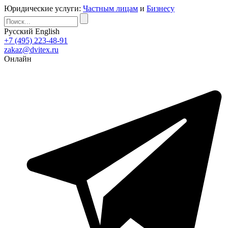
Юридические услуги:
Частным лицам
и
Бизнесу
Русский
English
+7 (495) 223-48-91
zakaz@dvitex.ru
Онлайн