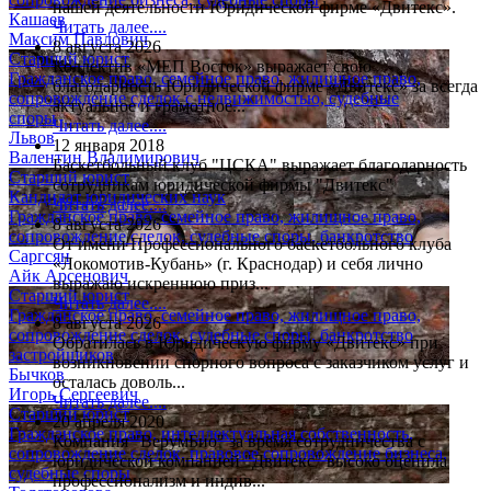
нашей деятельности Юридической фирме «Двитекс».
Кашаев
Читать далее....
Максим Павлович
8 августа 2026
Старший юрист
Коллектив «МЕП Восток» выражает свою
Гражданское право, семейное право, жилищное право,
благодарность Юридической фирме «Двитекс» за всегда
сопровождение сделок с недвижимостью, судебные
актуальное и грамотное...
споры
Читать далее....
Львов
12 января 2018
Валентин Владимирович
Баскетбольный клуб "ЦСКА" выражает благодарность
Старший юрист
сотрудникам юридической фирмы "Двитекс"
Кандидат юридических наук
Читать далее....
Гражданское право, семейное право, жилищное право,
8 августа 2026
сопровождение сделок, судебные споры, банкротство
От имени Профессионального баскетбольного клуба
Саргсян
«Локомотив-Кубань» (г. Краснодар) и себя лично
Айк Арсенович
выражаю искреннюю приз...
Старший юрист
Читать далее....
Гражданское право, семейное право, жилищное право,
8 августа 2026
сопровождение сделок, судебные споры, банкротство
Обратилась в Юридическую фирму «Двитекс» при
застройщиков
возникновении спорного вопроса с заказчиком услуг и
Бычков
осталась доволь...
Игорь Сергеевич
Читать далее....
Старший юрист
20 апреля 2020
Гражданское право, интеллектуальная собственность,
Компания "ВерумБио" за время сотрудничества с
сопровождение сделок, правовое сопровождение бизнеса,
юридической компанией "Двитекс" высоко оценила
судебные споры
профессионализм и индив...