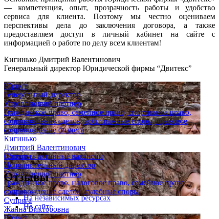
— компетенция, опыт, прозрачность работы и удобство
сервиса для клиента. Поэтому мы честно оцениваем
перспективы дела до заключения договора, а также
предоставляем доступ в личный кабинет на сайте с
информацией о работе по делу всем клиентам!
Кигинько Дмитрий Валентинович
Генеральный директор Юридической фирмы “Двитекс”
Юрист
Генеральный директор
Управляющий партнер
Гражданское право, семейное право, спортивное право,
сопровождение сделок, арбитражные споры, правовое
сопровождение бизнеса
Кигинько
Дмитрий Валентинович
Юрист
Смотреть активные вакансии
Исполнительный директор
Управляющий партнер
Отзывы
Гражданское право, налоговое право, семейное право,
сопровождение сделок, судебные споры
На независимых ресурсах
Супряга
На сайте
Жанна Викторовна
Юрист