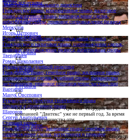
Читать все отзывы
Заместитель генерального директора
Гражданское право, корпоративное право, налоговое
Яндекс
право, спортивное право, сопровождение сделок,
235 отзывов
арбитражные споры, правовое сопровождение бизнеса
5.0
Меркулов
Yell
Игорь Петрович
212 отзывов
Руководитель практики сопровождения бизнеса
4.9
Гражданское и налоговое право, сопровождение сделок,
Google
правовое сопровождение бизнеса, арбитражные споры
52 отзыва
Твердышев
4.6
Роман Николаевич
2Gis
Руководитель судебной практики
3 отзыва
Гражданское право, семейное право, жилищное право,
5.0
сопровождение сделок, судебные споры, банкротство
Zoon
застройщиков, правовое сопровождение частных лиц
9 отзывов
Вартанян
5.0
Манук Овсепович
Руководитель практики спортивного права
14 апреля 2020
Трудовое и спортивное право
ООО "Торговый дом "Арктика" сотрудничает с
Шаронов
компанией "Двитекс" уже не первый год. За время
Сергей Анатольевич
нашего сотрудничества отм...
Старший юрист
Читать далее....
Гражданское право, жилищное право, семейное право,
8 августа 2026
сопровождение сделок, регистрация и правовое
Уже не первый год доверяем юридическую сторону
сопровождение бизнеса, судебные споры