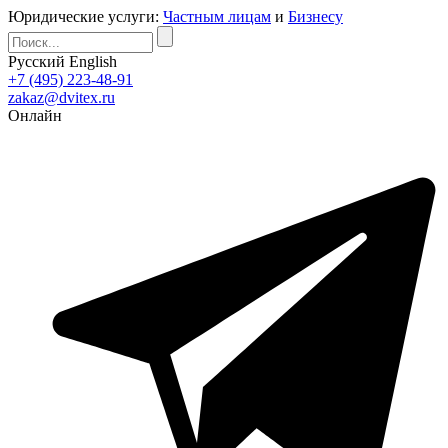
Юридические услуги:
Частным лицам
и
Бизнесу
Русский
English
+7 (495) 223-48-91
zakaz@dvitex.ru
Онлайн