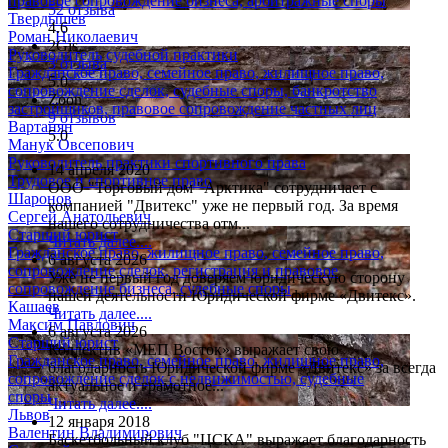
правовое сопровождение бизнеса, арбитражные споры
52 отзыва
Твердышев
4.6
Роман Николаевич
2Gis
Руководитель судебной практики
3 отзыва
Гражданское право, семейное право, жилищное право,
5.0
сопровождение сделок, судебные споры, банкротство
Zoon
застройщиков, правовое сопровождение частных лиц
9 отзывов
Вартанян
5.0
Манук Овсепович
Руководитель практики спортивного права
14 апреля 2020
Трудовое и спортивное право
ООО "Торговый дом "Арктика" сотрудничает с
Шаронов
компанией "Двитекс" уже не первый год. За время
Сергей Анатольевич
нашего сотрудничества отм...
Старший юрист
Читать далее....
Гражданское право, жилищное право, семейное право,
6 августа 2026
сопровождение сделок, регистрация и правовое
Уже не первый год доверяем юридическую сторону
сопровождение бизнеса, судебные споры
нашей деятельности Юридической фирме «Двитекс».
Кашаев
Читать далее....
Максим Павлович
6 августа 2026
Старший юрист
Коллектив «МЕП Восток» выражает свою
Гражданское право, семейное право, жилищное право,
благодарность Юридической фирме «Двитекс» за всегда
сопровождение сделок с недвижимостью, судебные
актуальное и грамотное...
споры
Читать далее....
Львов
12 января 2018
Валентин Владимирович
Баскетбольный клуб "ЦСКА" выражает благодарность