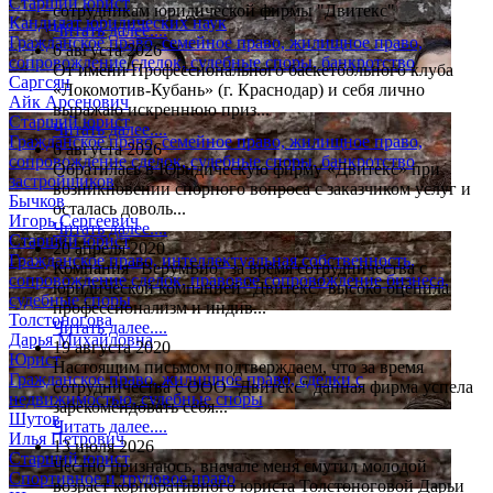
Старший юрист
сотрудникам юридической фирмы "Двитекс"
Кандидат юридических наук
Читать далее....
Гражданское право, семейное право, жилищное право,
6 августа 2026
сопровождение сделок, судебные споры, банкротство
От имени Профессионального баскетбольного клуба
Саргсян
«Локомотив-Кубань» (г. Краснодар) и себя лично
Айк Арсенович
выражаю искреннюю приз...
Старший юрист
Читать далее....
Гражданское право, семейное право, жилищное право,
6 августа 2026
сопровождение сделок, судебные споры, банкротство
Обратилась в Юридическую фирму «Двитекс» при
застройщиков
возникновении спорного вопроса с заказчиком услуг и
Бычков
осталась доволь...
Игорь Сергеевич
Читать далее....
Старший юрист
20 апреля 2020
Гражданское право, интеллектуальная собственность,
Компания "ВерумБио" за время сотрудничества с
сопровождение сделок, правовое сопровождение бизнеса,
юридической компанией "Двитекс" высоко оценила
судебные споры
профессионализм и индив...
Толстоногова
Читать далее....
Дарья Михайловна
19 августа 2020
Юрист
Настоящим письмом подтверждаем, что за время
Гражданское право, жилищное право, сделки с
сотрудничества с ООО "Двитекс" данная фирма успела
недвижимостью, судебные споры
зарекомендовать себя...
Шутов
Читать далее....
Илья Петрович
13 июля 2026
Старший юрист
Честно признаюсь, вначале меня смутил молодой
Спортивное и трудовое право
возраст корпоративного юриста Толстоноговой Дарьи