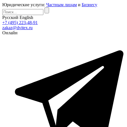
Юридические услуги:
Частным лицам
и
Бизнесу
Русский
English
+7 (495) 223-48-91
zakaz@dvitex.ru
Онлайн