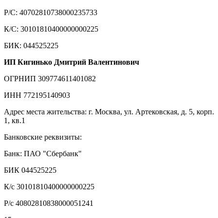
Р/С: 40702810738000235733
К/С: 30101810400000000225
БИК: 044525225
ИП Кигинько Дмитрий Валентинович
ОГРНИП 309774611401082
ИНН 772195140903
Адрес места жительства: г. Москва, ул. Артековская, д. 5, корп.
1, кв.1
Банковские реквизиты:
Банк: ПАО "Сбербанк"
БИК 044525225
К/с 30101810400000000225
Р/с 40802810838000051241