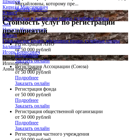
Шмаров
Михайловны, которому пре...
Кирилл Максимович
Читать далее....
Юрист
Гражданское и жилищное право, судебные споры
Стоимость услуг по регистрации
Зык
предприятий
Никита Николаевич
Юрист
Гражданское право, жилищное право, судебные споры
Регистрация АНО
Балашов
от 50 000 рублей
Игорь Борисович
Подробнее
Помощник руководителя
Заказать онлайн
Ипполитова
Регистрация Ассоциации (Союза)
Анна Викторовна
от 50 000 рублей
Подробнее
Заказать онлайн
Регистрация фонда
от 50 000 рублей
Подробнее
Заказать онлайн
Регистрация общественной организации
от 50 000 рублей
Подробнее
Заказать онлайн
Регистрация частного учреждения
от 50 000 рублей