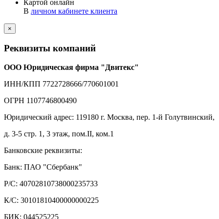
Картой онлайн
В
личном кабинете клиента
×
Реквизиты компаний
ООО Юридическая фирма "Двитекс"
ИНН/КПП 7722728666/770601001
ОГРН 1107746800490
Юридический адрес: 119180 г. Москва, пер. 1-й Голутвинский,
д. 3-5 стр. 1, 3 этаж, пом.II, ком.1
Банковские реквизиты:
Банк: ПАО "Сбербанк"
Р/С: 40702810738000235733
К/С: 30101810400000000225
БИК: 044525225