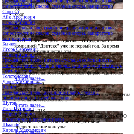
Гражданское право, семейное право, жилищное право,
3 отзыва
сопровождение сделок, судебные споры, банкротство
5.0
Саргсян
Zoon
Айк Арсенович
9 отзывов
Старший юрист
5.0
Гражданское право, семейное право, жилищное право,
сопровождение сделок, судебные споры, банкротство
14 апреля 2020
застройщиков
ООО "Торговый дом "Арктика" сотрудничает с
Бычков
компанией "Двитекс" уже не первый год. За время
Игорь Сергеевич
нашего сотрудничества отм...
Старший юрист
Читать далее....
Гражданское право, интеллектуальная собственность,
8 августа 2026
сопровождение сделок, правовое сопровождение бизнеса,
Уже не первый год доверяем юридическую сторону
судебные споры
нашей деятельности Юридической фирме «Двитекс».
Толстоногова
Читать далее....
Дарья Михайловна
8 августа 2026
Юрист
Коллектив «МЕП Восток» выражает свою
Гражданское право, жилищное право, сделки с
благодарность Юридической фирме «Двитекс» за всегда
недвижимостью, судебные споры
актуальное и грамотное...
Шутов
Читать далее....
Илья Петрович
12 января 2018
Старший юрист
ФК "Рубин" выражает огромную благодарность ООО
Спортивное и трудовое право
"Двитекс" за качественное и оперативное
Шмаров
предоставление консульт...
Кирилл Максимович
Читать далее....