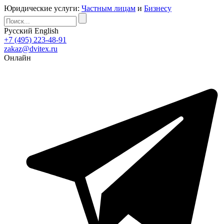
Юридические услуги:
Частным лицам
и
Бизнесу
Русский
English
+7 (495) 223-48-91
zakaz@dvitex.ru
Онлайн