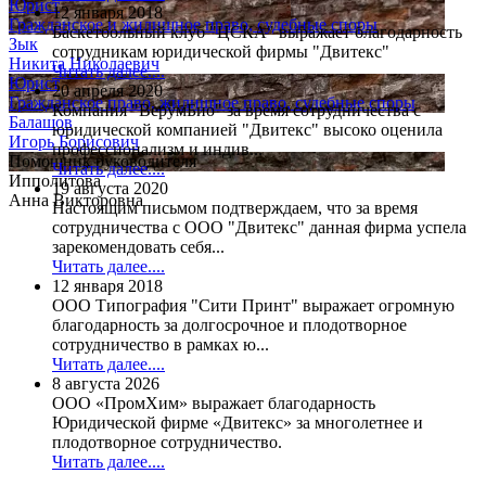
Юрист
12 января 2018
Гражданское и жилищное право, судебные споры
Баскетбольный клуб "ЦСКА" выражает благодарность
Зык
сотрудникам юридической фирмы "Двитекс"
Никита Николаевич
Читать далее....
Юрист
20 апреля 2020
Гражданское право, жилищное право, судебные споры
Компания "ВерумБио" за время сотрудничества с
Балашов
юридической компанией "Двитекс" высоко оценила
Игорь Борисович
профессионализм и индив...
Помощник руководителя
Читать далее....
Ипполитова
19 августа 2020
Анна Викторовна
Настоящим письмом подтверждаем, что за время
сотрудничества с ООО "Двитекс" данная фирма успела
зарекомендовать себя...
Читать далее....
12 января 2018
ООО Типография "Сити Принт" выражает огромную
благодарность за долгосрочное и плодотворное
сотрудничество в рамках ю...
Читать далее....
8 августа 2026
ООО «ПромХим» выражает благодарность
Юридической фирме «Двитекс» за многолетнее и
плодотворное сотрудничество.
Читать далее....