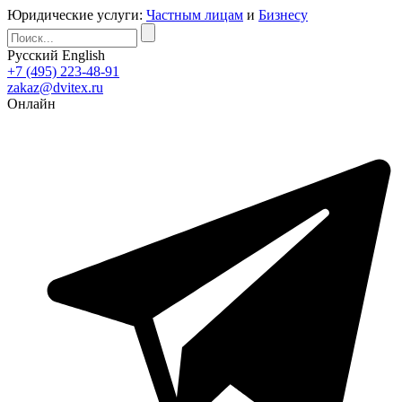
Юридические услуги:
Частным лицам
и
Бизнесу
Русский
English
+7 (495) 223-48-91
zakaz@dvitex.ru
Онлайн