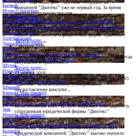
ООО "Торговый дом "Арктика" сотрудничает с
Бычков
компанией "Двитекс" уже не первый год. За время
Игорь Сергеевич
нашего сотрудничества отм...
Старший юрист
Читать далее....
Гражданское право, интеллектуальная собственность,
7 августа 2026
сопровождение сделок, правовое сопровождение бизнеса,
Уже не первый год доверяем юридическую сторону
судебные споры
нашей деятельности Юридической фирме «Двитекс».
Толстоногова
Читать далее....
Дарья Михайловна
7 августа 2026
Юрист
Коллектив «МЕП Восток» выражает свою
Гражданское право, жилищное право, сделки с
благодарность Юридической фирме «Двитекс» за всегда
недвижимостью, судебные споры
актуальное и грамотное...
Шутов
Читать далее....
Илья Петрович
12 января 2018
Старший юрист
ФК "Рубин" выражает огромную благодарность ООО
Спортивное и трудовое право
"Двитекс" за качественное и оперативное
Шмаров
предоставление консульт...
Кирилл Максимович
Читать далее....
Юрист
12 января 2018
Гражданское и жилищное право, судебные споры
Баскетбольный клуб "ЦСКА" выражает благодарность
Зык
сотрудникам юридической фирмы "Двитекс"
Никита Николаевич
Читать далее....
Юрист
20 апреля 2020
Гражданское право, жилищное право, судебные споры
Компания "ВерумБио" за время сотрудничества с
Балашов
юридической компанией "Двитекс" высоко оценила