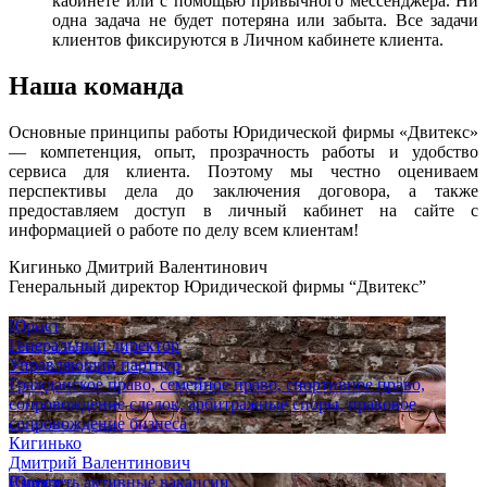
кабинете или с помощью привычного мессенджера. Ни
одна задача не будет потеряна или забыта. Все задачи
клиентов фиксируются в Личном кабинете клиента.
Наша команда
Основные принципы работы Юридической фирмы «Двитекс»
— компетенция, опыт, прозрачность работы и удобство
сервиса для клиента. Поэтому мы честно оцениваем
перспективы дела до заключения договора, а также
предоставляем доступ в личный кабинет на сайте с
информацией о работе по делу всем клиентам!
Кигинько Дмитрий Валентинович
Генеральный директор Юридической фирмы “Двитекс”
Юрист
Генеральный директор
Управляющий партнер
Гражданское право, семейное право, спортивное право,
сопровождение сделок, арбитражные споры, правовое
сопровождение бизнеса
Кигинько
Дмитрий Валентинович
Юрист
Смотреть активные вакансии