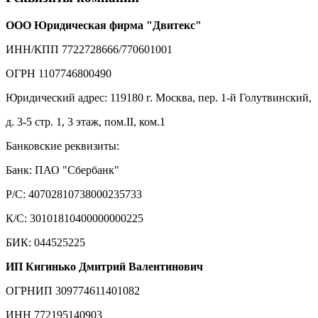
ООО Юридическая фирма "Двитекс"
ИНН/КПП 7722728666/770601001
ОГРН 1107746800490
Юридический адрес: 119180 г. Москва, пер. 1-й Голутвинский,
д. 3-5 стр. 1, 3 этаж, пом.II, ком.1
Банковские реквизиты:
Банк: ПАО "Сбербанк"
Р/С: 40702810738000235733
К/С: 30101810400000000225
БИК: 044525225
ИП Кигинько Дмитрий Валентинович
ОГРНИП 309774611401082
ИНН 772195140903