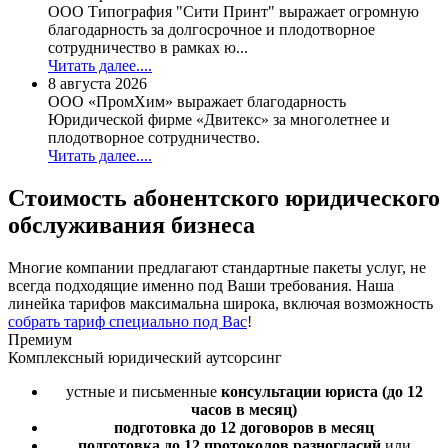
ООО Типография "Сити Принт" выражает огромную
благодарность за долгосрочное и плодотворное
сотрудничество в рамках ю...
Читать далее....
8 августа 2026
ООО «ПромХим» выражает благодарность
Юридической фирме «Двитекс» за многолетнее и
плодотворное сотрудничество.
Читать далее....
Стоимость
абонентского юридического
обслуживания бизнеса
Многие компании предлагают стандартные пакеты услуг, не
всегда подходящие именно под Ваши требования. Наша
линейка тарифов максимальна широка, включая возможность
собрать тариф специально под Вас
!
Премиум
Комплексный юридический аутсорсинг
устные и письменные
консультации юриста
(до 12
часов в месяц)
подготовка до 12 договоров
в месяц
подготовка до 12 протоколов разногласий
или