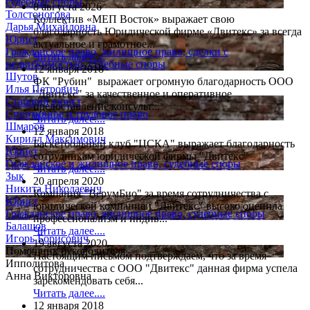
судебные споры
8 августа 2026
Толстоногова
Коллектив «МЕП Восток» выражает свою
Дарья Михайловна
благодарность Юридической фирме «Двитекс» за всегда
Юрист
актуальное и грамотное...
Гражданское право, жилищное право, сделки с
Читать далее....
недвижимостью, судебные споры
12 января 2018
Шутов
ФК "Рубин" выражает огромную благодарность ООО
Илья Петрович
"Двитекс" за качественное и оперативное
Старший юрист
предоставление консульт...
Спортивное и трудовое право
Читать далее....
Шмаров
12 января 2018
Кирилл Максимович
Баскетбольный клуб "ЦСКА" выражает благодарность
Юрист
сотрудникам юридической фирмы "Двитекс"
Гражданское и жилищное право, судебные споры
Читать далее....
Зык
20 апреля 2020
Никита Николаевич
Компания "ВерумБио" за время сотрудничества с
Юрист
юридической компанией "Двитекс" высоко оценила
Гражданское право, жилищное право, судебные споры
профессионализм и индив...
Балашов
Читать далее....
Игорь Борисович
19 августа 2020
Помощник руководителя
Настоящим письмом подтверждаем, что за время
Ипполитова
сотрудничества с ООО "Двитекс" данная фирма успела
Анна Викторовна
зарекомендовать себя...
Читать далее....
12 января 2018