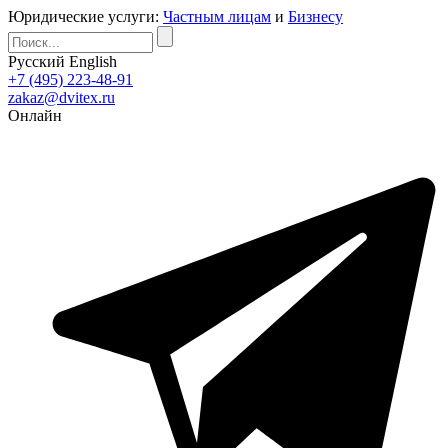
Юридические услуги:
Частным лицам
и
Бизнесу
Русский
English
+7 (495) 223-48-91
zakaz@dvitex.ru
Онлайн