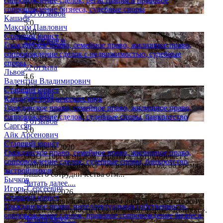
сопровождение сделок, регистрация и правовое
Яндекс
сопровождение бизнеса, судебные споры
235 отзывов
Кашаев
5.0
Максим Павлович
Yell
Старший юрист
212 отзывов
Гражданское право, семейное право, жилищное право,
4.9
сопровождение сделок с недвижимостью, судебные
Google
споры
52 отзыва
Львов
4.6
Валентин Владимирович
2Gis
Старший юрист
3 отзыва
Кандидат юридических наук
5.0
Гражданское право, семейное право, жилищное право,
Zoon
сопровождение сделок, судебные споры, банкротство
9 отзывов
Саргсян
5.0
Айк Арсенович
Старший юрист
14 апреля 2020
Гражданское право, семейное право, жилищное право,
ООО "Торговый дом "Арктика" сотрудничает с
сопровождение сделок, судебные споры, банкротство
компанией "Двитекс" уже не первый год. За время
застройщиков
нашего сотрудничества отм...
Бычков
Читать далее....
Игорь Сергеевич
8 августа 2026
Старший юрист
Уже не первый год доверяем юридическую сторону
Гражданское право, интеллектуальная собственность,
нашей деятельности Юридической фирме «Двитекс».
сопровождение сделок, правовое сопровождение бизнеса,
Читать далее....