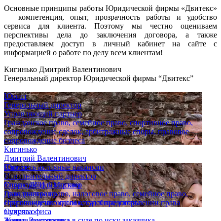
Основные принципы работы Юридической фирмы «Двитекс»
— компетенция, опыт, прозрачность работы и удобство
сервиса для клиента. Поэтому мы честно оцениваем
перспективы дела до заключения договора, а также
предоставляем доступ в личный кабинет на сайте с
информацией о работе по делу всем клиентам!
Кигинько Дмитрий Валентинович
Генеральный директор Юридической фирмы “Двитекс”
Юрист
Генеральный директор
Управляющий партнер
Гражданское право, семейное право, спортивное право,
сопровождение сделок, арбитражные споры, правовое
сопровождение бизнеса
Кигинько
Дмитрий Валентинович
Юрист
Смотреть активные вакансии
Исполнительный директор
Опыт
Управляющий партнер
Спор с ДГИ г. Москвы
Гражданское право, налоговое право, семейное право,
Дело выиграно
сопровождение сделок, судебные споры
Признан незаконным отказ в предоставлении права
Супряга
выкупа офиса
Жанна Викторовна
Защита подрядчика в суде по иску заказчика