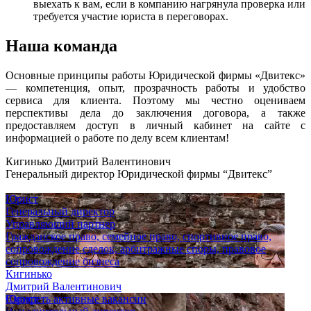
выехать к вам, если в компанию нагрянула проверка или
требуется участие юриста в переговорах.
Наша команда
Основные принципы работы Юридической фирмы «Двитекс»
— компетенция, опыт, прозрачность работы и удобство
сервиса для клиента. Поэтому мы честно оцениваем
перспективы дела до заключения договора, а также
предоставляем доступ в личный кабинет на сайте с
информацией о работе по делу всем клиентам!
Кигинько Дмитрий Валентинович
Генеральный директор Юридической фирмы “Двитекс”
Юрист
Генеральный директор
Управляющий партнер
Гражданское право, семейное право, спортивное право,
сопровождение сделок, арбитражные споры, правовое
сопровождение бизнеса
Кигинько
Дмитрий Валентинович
Юрист
Смотреть активные вакансии