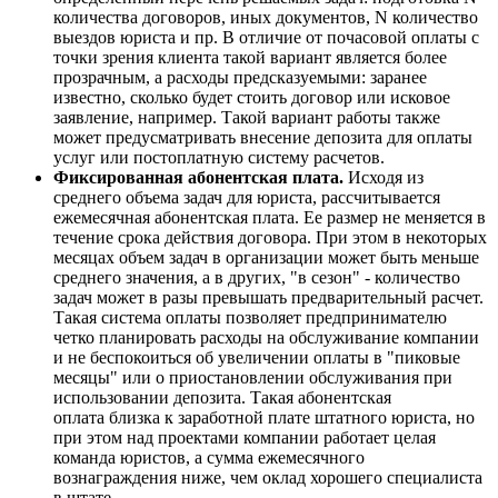
количества договоров, иных документов, N количество
выездов юриста и пр. В отличие от почасовой оплаты с
точки зрения клиента такой вариант является более
прозрачным, а расходы предсказуемыми: заранее
известно, сколько будет стоить договор или исковое
заявление, например. Такой вариант работы также
может предусматривать внесение депозита для оплаты
услуг или постоплатную систему расчетов.
Фиксированная абонентская плата.
Исходя из
среднего объема задач для юриста, рассчитывается
ежемесячная абонентская плата. Ее размер не меняется в
течение срока действия договора. При этом в некоторых
месяцах объем задач в организации может быть меньше
среднего значения, а в других, "в сезон" - количество
задач может в разы превышать предварительный расчет.
Такая система оплаты позволяет предпринимателю
четко планировать расходы на обслуживание компании
и не беспокоиться об увеличении оплаты в "пиковые
месяцы" или о приостановлении обслуживания при
использовании депозита. Такая абонентская
оплата близка к заработной плате штатного юриста, но
при этом над проектами компании работает целая
команда юристов, а сумма ежемесячного
вознаграждения ниже, чем оклад хорошего специалиста
в штате.