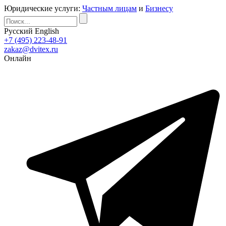
Юридические услуги:
Частным лицам
и
Бизнесу
Русский
English
+7 (495) 223-48-91
zakaz@dvitex.ru
Онлайн