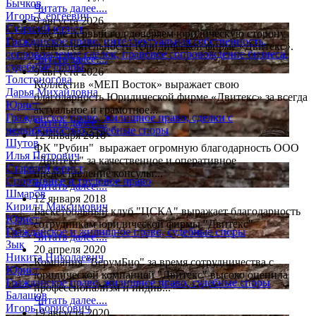
Бычков
Читать далее....
Игорь Сергеевич
9 августа 2026
Старший юрист
Уже не первый год доверяем юридическую сторону
Гражданское право, интеллектуальная собственность,
нашей деятельности Юридической фирме «Двитекс».
сопровождение сделок, правовое сопровождение бизнеса,
Читать далее....
судебные споры
9 августа 2026
Толстоногова
Коллектив «МЕП Восток» выражает свою
Дарья Михайловна
благодарность Юридической фирме «Двитекс» за всегда
Юрист
актуальное и грамотное...
Гражданское право, жилищное право, сделки с
Читать далее....
недвижимостью, судебные споры
12 января 2018
Шутов
ФК "Рубин" выражает огромную благодарность ООО
Илья Петрович
"Двитекс" за качественное и оперативное
Старший юрист
предоставление консульт...
Спортивное и трудовое право
Читать далее....
Шмаров
12 января 2018
Кирилл Максимович
Баскетбольный клуб "ЦСКА" выражает благодарность
Юрист
сотрудникам юридической фирмы "Двитекс"
Гражданское и жилищное право, судебные споры
Читать далее....
Зык
20 апреля 2020
Никита Николаевич
Компания "ВерумБио" за время сотрудничества с
Юрист
юридической компанией "Двитекс" высоко оценила
Гражданское право, жилищное право, судебные споры
профессионализм и индив...
Балашов
Читать далее....
Игорь Борисович
19 августа 2020