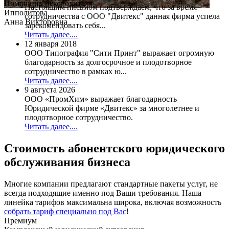
Помощник руководителя
Настоящим письмом подтверждаем, что за время
Ипполитова
сотрудничества с ООО "Двитекс" данная фирма успела
Анна Викторовна
зарекомендовать себя...
Читать далее....
12 января 2018
ООО Типография "Сити Принт" выражает огромную
благодарность за долгосрочное и плодотворное
сотрудничество в рамках ю...
Читать далее....
9 августа 2026
ООО «ПромХим» выражает благодарность
Юридической фирме «Двитекс» за многолетнее и
плодотворное сотрудничество.
Читать далее....
Стоимость
абонентского юридического
обслуживания бизнеса
Многие компании предлагают стандартные пакеты услуг, не
всегда подходящие именно под Ваши требования. Наша
линейка тарифов максимальна широка, включая возможность
собрать тариф специально под Вас
!
Премиум