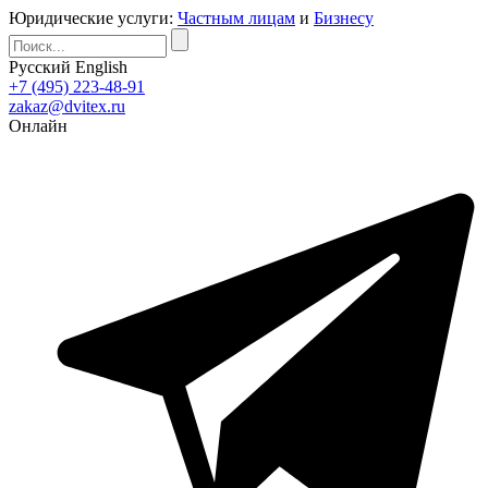
Юридические услуги:
Частным лицам
и
Бизнесу
Русский
English
+7 (495) 223-48-91
zakaz@dvitex.ru
Онлайн