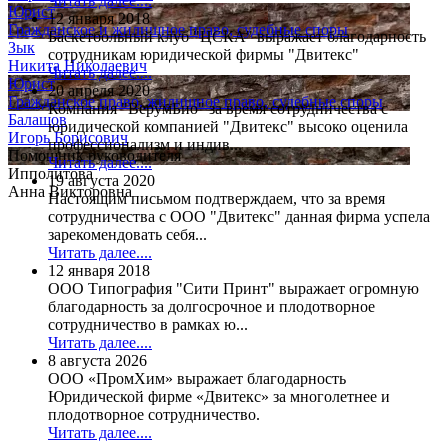
Читать далее....
Юрист
12 января 2018
Гражданское и жилищное право, судебные споры
Баскетбольный клуб "ЦСКА" выражает благодарность
Зык
сотрудникам юридической фирмы "Двитекс"
Никита Николаевич
Читать далее....
Юрист
20 апреля 2020
Гражданское право, жилищное право, судебные споры
Компания "ВерумБио" за время сотрудничества с
Балашов
юридической компанией "Двитекс" высоко оценила
Игорь Борисович
профессионализм и индив...
Помощник руководителя
Читать далее....
Ипполитова
19 августа 2020
Анна Викторовна
Настоящим письмом подтверждаем, что за время
сотрудничества с ООО "Двитекс" данная фирма успела
зарекомендовать себя...
Читать далее....
12 января 2018
ООО Типография "Сити Принт" выражает огромную
благодарность за долгосрочное и плодотворное
сотрудничество в рамках ю...
Читать далее....
8 августа 2026
ООО «ПромХим» выражает благодарность
Юридической фирме «Двитекс» за многолетнее и
плодотворное сотрудничество.
Читать далее....