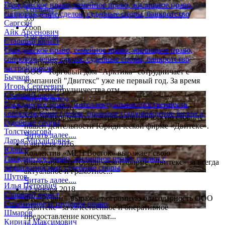
2Gis
Гражданское право, семейное право, жилищное право,
3 отзыва
сопровождение сделок, судебные споры, банкротство
5.0
Саргсян
Zoon
Айк Арсенович
9 отзывов
Старший юрист
5.0
Гражданское право, семейное право, жилищное право,
сопровождение сделок, судебные споры, банкротство
14 апреля 2020
застройщиков
ООО "Торговый дом "Арктика" сотрудничает с
Бычков
компанией "Двитекс" уже не первый год. За время
Игорь Сергеевич
нашего сотрудничества отм...
Старший юрист
Читать далее....
Гражданское право, интеллектуальная собственность,
8 августа 2026
сопровождение сделок, правовое сопровождение бизнеса,
Уже не первый год доверяем юридическую сторону
судебные споры
нашей деятельности Юридической фирме «Двитекс».
Толстоногова
Читать далее....
Дарья Михайловна
8 августа 2026
Юрист
Коллектив «МЕП Восток» выражает свою
Гражданское право, жилищное право, сделки с
благодарность Юридической фирме «Двитекс» за всегда
недвижимостью, судебные споры
актуальное и грамотное...
Шутов
Читать далее....
Илья Петрович
12 января 2018
Старший юрист
ФК "Рубин" выражает огромную благодарность ООО
Спортивное и трудовое право
"Двитекс" за качественное и оперативное
Шмаров
предоставление консульт...
Кирилл Максимович