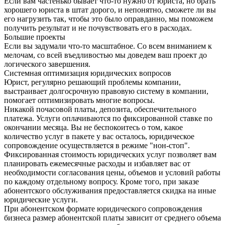
Если вам частенько бывает что-то нужно от юриста, но брать
хорошего юриста в штат дорого, и непонятно, сможете ли вы
его нагрузить так, чтобы это было оправданно, мы поможем
получить результат и не почувствовать его в расходах.
Большие проекты
Если вы задумали что-то масштабное. Со всем вниманием к
мелочам, со всей въедливостью мы доведем ваш проект до
логического завершения.
Системная оптимизация юридических вопросов
Юрист, регулярно решающий проблемы компании,
выстраивает долгосрочную правовую систему в компании,
помогает оптимизировать многие вопросы.
Никакой почасовой платы, депозита, обеспечительного
платежа. Услуги оплачиваются по фиксированной ставке по
окончании месяца. Вы не беспокоитесь о том, какое
количество услуг в пакете у вас осталось, юридическое
сопровождение осуществляется в режиме "нон-стоп".
Фиксированная стоимость юридических услуг позволяет вам
планировать ежемесячные расходы и избавляет вас от
необходимости согласования цены, объемов и условий работы
по каждому отдельному вопросу. Кроме того, при заказе
абонентского обслуживания предоставляется скидка на иные
юридические услуги.
При абонентском формате юридического сопровождения
бизнеса размер абонентской платы зависит от среднего объема