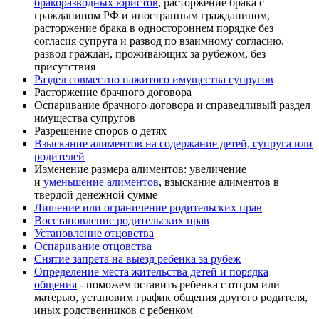
бракоразводных юристов
, расторжение брака с
гражданином РФ и иностранным гражданином,
расторжение брака в одностороннем порядке без
согласия супруга и развод по взаимному согласию,
развод граждан, проживающих за рубежом, без
присутствия
Раздел совместно нажитого имущества супругов
Расторжение брачного договора
Оспаривание брачного договора и справедливый раздел
имущества супругов
Разрешение споров о детях
Взыскание алиментов на содержание детей, супруга или
родителей
Изменение размера алиментов: увеличение
и
уменьшение алиментов
, взыскание алиментов в
твердой денежной сумме
Лишение или ограничение родительских прав
Восстановление родительских прав
Установление отцовства
Оспаривание отцовства
Снятие запрета на выезд ребенка за рубеж
Определение места жительства детей и порядка
общения
- поможем оставить ребенка с отцом или
матерью, установим график общения другого родителя,
иных родственников с ребенком