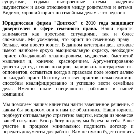
супругами, годами выстроенные схемы владения
имуществом и даже отношения между родителями и детьми.
Видимо, хороший юрист по семейным делам - это редкость.
Юридическая фирма "Двитекс" с 2010 года защищает
доверителей в сфере семейного права.
Наши юристы
занимаются как простыми ситуациями, так и более
сложными. Мы убеждены, что юрист по семейному праву –
больше, чем просто юрист. В данном категории дел, которые
имеют наиболее яркую эмоциональную окраску, необходим
юрист, обладающий хладнокровием, мудростью, быстротой
мышления и, конечно, красноречием. Аргументированно
донести до суда свою позицию, парировать контраргументы
оппонентов, оставаться всегда в правовом поле может далеко
не каждый юрист. Поэтому из тысяч юристов только единицы
способны квалифицированно и успешно вести семейные
дела. Именно такие специалисты работают в нашей
компании!
Мы помогаем нашим клиентам найти взвешенное решение, с
каким бы вопросом они к нам не обратились. Наши юристы
подберут оптимальную стратегию защиты, исходя из нюансов
вашей ситуации. Всю работу по делу мы берем на себя. Ваше
участие в процессе минимально: подписать договор и
передать документы для работы. Вам не нужно будет готовить