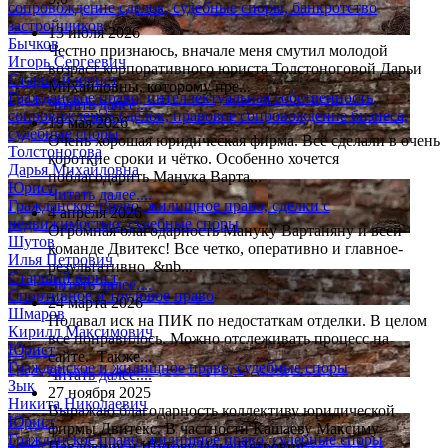
сопровождение сделок, судебные споры, банкротство
застройщиков
13 июля 2026
Бычков
Честно признаюсь, вначале меня смутил молодой
Игорь Сергеевич
возраст корпоративного юриста Толстоноговой Дарьи
Старший юрист
Михайловны, которому пре...
Гражданское право, интеллектуальная собственность,
Читать далее....
сопровождение сделок, правовое сопровождение бизнеса,
19 мая 2026
судебные споры
Очень хорошая юридическая фирма. Всё сделали в очень
Толстоногова
короткие сроки и чётко. Особенно хочется
Дарья Михайловна
поблагодарить Манука Варта...
Юрист
Читать далее....
Гражданское право, жилищное право, сделки с
4 апреля 2026
недвижимостью, судебные споры
Огромная благодарность Мануку Вартаняну и всей
Шутов
команде Двитекс! Все четко, оперативно и главное-
Илья Петрович
результативно. &nb...
Старший юрист
Читать далее....
Спортивное и трудовое право
24 марта 2026
Шмаров
Подавал иск на ПИК по недостаткам отделки. В целом
Кирилл Максимович
все понравилось. Можно отслеживать процесс на
Юрист
сайте. Также...
Гражданское и жилищное право, судебные споры
Читать далее....
Зык
27 ноября 2025
Никита Николаевич
Выражаю благодарность коллективу юридической
Юрист
фирмы Двитекс. В частности Кашаеву Максиму
Гражданское право, жилищное право, судебные споры
Павловичу и Шутову Илье Петрович...