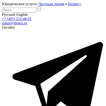
Юридические услуги:
Частным лицам
и
Бизнесу
Русский
English
+7 (495) 223-48-91
zakaz@dvitex.ru
Онлайн