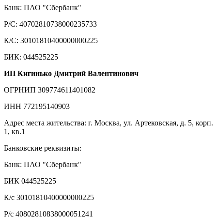
Банк: ПАО "Сбербанк"
Р/С: 40702810738000235733
К/С: 30101810400000000225
БИК: 044525225
ИП Кигинько Дмитрий Валентинович
ОГРНИП 309774611401082
ИНН 772195140903
Адрес места жительства: г. Москва, ул. Артековская, д. 5, корп.
1, кв.1
Банковские реквизиты:
Банк: ПАО "Сбербанк"
БИК 044525225
К/с 30101810400000000225
Р/с 40802810838000051241