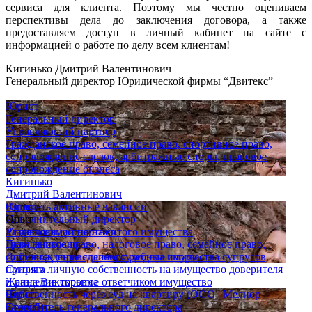
сервиса для клиента. Поэтому мы честно оцениваем
перспективы дела до заключения договора, а также
предоставляем доступ в личный кабинет на сайте с
информацией о работе по делу всем клиентам!
Кигинько Дмитрий Валентинович
Генеральный директор Юридической фирмы “Двитекс”
Юрист
Генеральный директор
Управляющий партнер
Гражданское право, семейное право, спортивное право,
сопровождение сделок, арбитражные споры, правовое
сопровождение бизнеса
Кигинько
Дмитрий Валентинович
Юрист
Смотреть активные вакансии
Исполнительный директор
Опыт
Управляющий партнер
Раздел совместно нажитого имущества
Гражданское право, налоговое право, семейное право,
Дело выиграно
сопровождение сделок, судебные споры
Добились справедливого раздела имущества супругов,
Супряга
признав личную собственность на имущество доверителя
Жанна Викторовна
и разделив скрытое ответчиком имущество
Юрист
Собственность через суд на квартиру (ООО "Мелиор
Заместитель генерального директора
Строй")