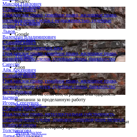
Яндекс
Максим Павлович
235 отзывов
Старший юрист
5.0
Гражданское право, семейное право, жилищное право,
Yell
сопровождение сделок с недвижимостью, судебные
212 отзывов
споры
4.9
Львов
Google
Валентин Владимирович
52 отзыва
Старший юрист
4.6
Кандидат юридических наук
2Gis
Гражданское право, семейное право, жилищное право,
3 отзыва
сопровождение сделок, судебные споры, банкротство
5.0
Саргсян
Zoon
Айк Арсенович
9 отзывов
Старший юрист
5.0
Гражданское право, семейное право, жилищное право,
сопровождение сделок, судебные споры, банкротство
19 декабря 2017
застройщиков
Сработано на отлично, огромная благодарность
Бычков
компании за проделанную работу
Игорь Сергеевич
Читать далее....
Старший юрист
13 июля 2026
Гражданское право, интеллектуальная собственность,
Честно признаюсь, вначале меня смутил молодой
сопровождение сделок, правовое сопровождение бизнеса,
возраст корпоративного юриста Толстоноговой Дарьи
судебные споры
Михайловны, которому пре...
Толстоногова
Читать далее....
Дарья Михайловна