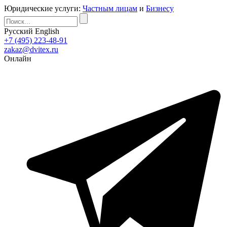
Юридические услуги:
Частным лицам
и
Бизнесу
Русский
English
+7 (495) 223-48-91
zakaz@dvitex.ru
Онлайн