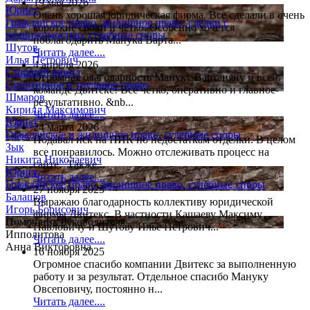
19 мая 2026
Юрист
Очень хорошая юридическая фирма. Всё сделали в очень
Гражданское право, жилищное право, сделки с
короткие сроки и чётко. Особенно хочется
недвижимостью, судебные споры
поблагодарить Манука Варта...
Шутов
Читать далее....
Илья Петрович
4 апреля 2026
Старший юрист
Огромная благодарность Мануку Вартаняну и всей
Спортивное и трудовое право
команде Двитекс! Все четко, оперативно и главное-
Шмаров
результативно. &nb...
Кирилл Максимович
Читать далее....
Юрист
24 марта 2026
Гражданское и жилищное право, судебные споры
Подавал иск на ПИК по недостаткам отделки. В целом
Зык
все понравилось. Можно отслеживать процесс на
Никита Николаевич
сайте. Также...
Юрист
Читать далее....
Гражданское право, жилищное право, судебные споры
27 ноября 2025
Балашов
Выражаю благодарность коллективу юридической
Игорь Борисович
фирмы Двитекс. В частности Кашаеву Максиму
Помощник руководителя
Павловичу и Шутову Илье Петрович...
Ипполитова
Читать далее....
Анна Викторовна
16 ноября 2025
Огромное спасибо компании Двитекс за выполненную
работу и за результат. Отдельное спасибо Мануку
Овсеповичу, постоянно н...
Читать далее....