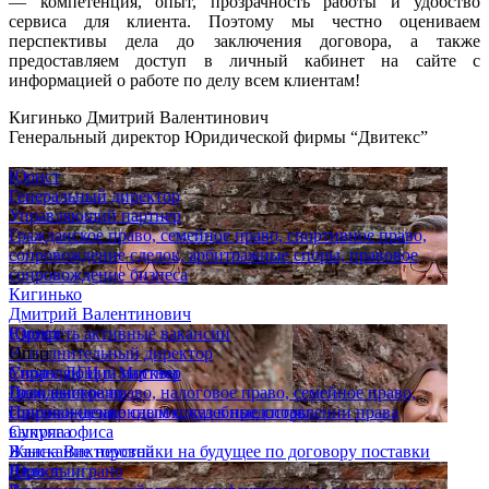
— компетенция, опыт, прозрачность работы и удобство
сервиса для клиента. Поэтому мы честно оцениваем
перспективы дела до заключения договора, а также
предоставляем доступ в личный кабинет на сайте с
информацией о работе по делу всем клиентам!
Кигинько Дмитрий Валентинович
Генеральный директор Юридической фирмы “Двитекс”
Юрист
Генеральный директор
Управляющий партнер
Гражданское право, семейное право, спортивное право,
сопровождение сделок, арбитражные споры, правовое
сопровождение бизнеса
Кигинько
Дмитрий Валентинович
Юрист
Смотреть активные вакансии
Исполнительный директор
Опыт
Управляющий партнер
Спор с ДГИ г. Москвы
Гражданское право, налоговое право, семейное право,
Дело выиграно
сопровождение сделок, судебные споры
Признан незаконным отказ в предоставлении права
Супряга
выкупа офиса
Жанна Викторовна
Взыскание неустойки на будущее по договору поставки
Юрист
Дело выиграно