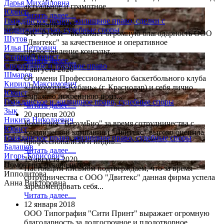
Дарья Михайловна
актуальное и грамотное...
Юрист
Читать далее....
Гражданское право, жилищное право, сделки с
12 января 2018
недвижимостью, судебные споры
ФК "Рубин" выражает огромную благодарность ООО
Шутов
"Двитекс" за качественное и оперативное
Илья Петрович
предоставление консульт...
Старший юрист
Читать далее....
Спортивное и трудовое право
7 августа 2026
Шмаров
От имени Профессионального баскетбольного клуба
Кирилл Максимович
«Локомотив-Кубань» (г. Краснодар) и себя лично
Юрист
выражаю искреннюю приз...
Гражданское и жилищное право, судебные споры
Читать далее....
Зык
20 апреля 2020
Никита Николаевич
Компания "ВерумБио" за время сотрудничества с
Юрист
юридической компанией "Двитекс" высоко оценила
Гражданское право, жилищное право, судебные споры
профессионализм и индив...
Балашов
Читать далее....
Игорь Борисович
19 августа 2020
Помощник руководителя
Настоящим письмом подтверждаем, что за время
Ипполитова
сотрудничества с ООО "Двитекс" данная фирма успела
Анна Викторовна
зарекомендовать себя...
Читать далее....
12 января 2018
ООО Типография "Сити Принт" выражает огромную
благодарность за долгосрочное и плодотворное