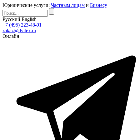
Юридические услуги:
Частным лицам
и
Бизнесу
Русский
English
+7 (495) 223-48-91
zakaz@dvitex.ru
Онлайн