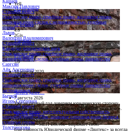
Кашаев
Yell
Максим Павлович
212 отзывов
Старший юрист
4.9
Гражданское право, семейное право, жилищное право,
Google
сопровождение сделок с недвижимостью, судебные
52 отзыва
споры
4.6
Львов
2Gis
Валентин Владимирович
3 отзыва
Старший юрист
5.0
Кандидат юридических наук
Zoon
Гражданское право, семейное право, жилищное право,
9 отзывов
сопровождение сделок, судебные споры, банкротство
5.0
Саргсян
Айк Арсенович
14 апреля 2020
Старший юрист
ООО "Торговый дом "Арктика" сотрудничает с
Гражданское право, семейное право, жилищное право,
компанией "Двитекс" уже не первый год. За время
сопровождение сделок, судебные споры, банкротство
нашего сотрудничества отм...
застройщиков
Читать далее....
Бычков
7 августа 2026
Игорь Сергеевич
Уже не первый год доверяем юридическую сторону
Старший юрист
нашей деятельности Юридической фирме «Двитекс».
Гражданское право, интеллектуальная собственность,
Читать далее....
сопровождение сделок, правовое сопровождение бизнеса,
7 августа 2026
судебные споры
Коллектив «МЕП Восток» выражает свою
Толстоногова
благодарность Юридической фирме «Двитекс» за всегда