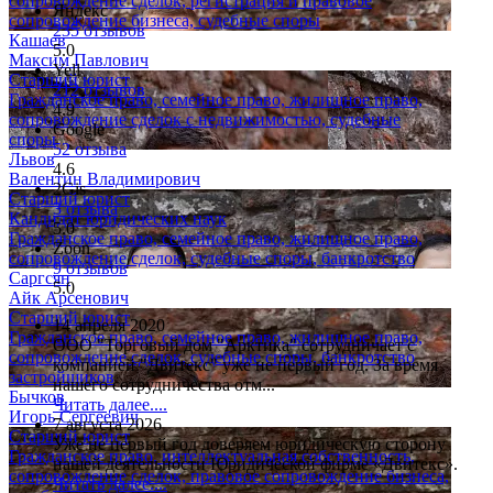
сопровождение сделок, регистрация и правовое
Яндекс
сопровождение бизнеса, судебные споры
235 отзывов
Кашаев
5.0
Максим Павлович
Yell
Старший юрист
212 отзывов
Гражданское право, семейное право, жилищное право,
4.9
сопровождение сделок с недвижимостью, судебные
Google
споры
52 отзыва
Львов
4.6
Валентин Владимирович
2Gis
Старший юрист
3 отзыва
Кандидат юридических наук
5.0
Гражданское право, семейное право, жилищное право,
Zoon
сопровождение сделок, судебные споры, банкротство
9 отзывов
Саргсян
5.0
Айк Арсенович
Старший юрист
14 апреля 2020
Гражданское право, семейное право, жилищное право,
ООО "Торговый дом "Арктика" сотрудничает с
сопровождение сделок, судебные споры, банкротство
компанией "Двитекс" уже не первый год. За время
застройщиков
нашего сотрудничества отм...
Бычков
Читать далее....
Игорь Сергеевич
7 августа 2026
Старший юрист
Уже не первый год доверяем юридическую сторону
Гражданское право, интеллектуальная собственность,
нашей деятельности Юридической фирме «Двитекс».
сопровождение сделок, правовое сопровождение бизнеса,
Читать далее....