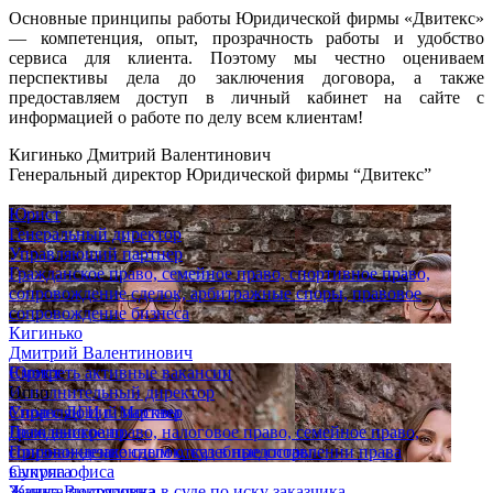
Основные принципы работы Юридической фирмы «Двитекс»
— компетенция, опыт, прозрачность работы и удобство
сервиса для клиента. Поэтому мы честно оцениваем
перспективы дела до заключения договора, а также
предоставляем доступ в личный кабинет на сайте с
информацией о работе по делу всем клиентам!
Кигинько Дмитрий Валентинович
Генеральный директор Юридической фирмы “Двитекс”
Юрист
Генеральный директор
Управляющий партнер
Гражданское право, семейное право, спортивное право,
сопровождение сделок, арбитражные споры, правовое
сопровождение бизнеса
Кигинько
Дмитрий Валентинович
Юрист
Смотреть активные вакансии
Исполнительный директор
Опыт
Управляющий партнер
Спор с ДГИ г. Москвы
Гражданское право, налоговое право, семейное право,
Дело выиграно
сопровождение сделок, судебные споры
Признан незаконным отказ в предоставлении права
Супряга
выкупа офиса
Жанна Викторовна
Защита подрядчика в суде по иску заказчика