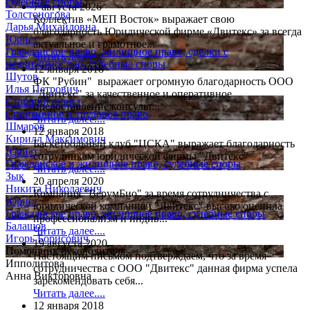
судебные споры
7 августа 2026
Толстоногова
Коллектив «МЕП Восток» выражает свою
Дарья Михайловна
благодарность Юридической фирме «Двитекс» за всегда
Юрист
актуальное и грамотное...
Гражданское право, жилищное право, сделки с
Читать далее....
недвижимостью, судебные споры
12 января 2018
Шутов
ФК "Рубин" выражает огромную благодарность ООО
Илья Петрович
"Двитекс" за качественное и оперативное
Старший юрист
предоставление консульт...
Спортивное и трудовое право
Читать далее....
Шмаров
12 января 2018
Кирилл Максимович
Баскетбольный клуб "ЦСКА" выражает благодарность
Юрист
сотрудникам юридической фирмы "Двитекс"
Гражданское и жилищное право, судебные споры
Читать далее....
Зык
20 апреля 2020
Никита Николаевич
Компания "ВерумБио" за время сотрудничества с
Юрист
юридической компанией "Двитекс" высоко оценила
Гражданское право, жилищное право, судебные споры
профессионализм и индив...
Балашов
Читать далее....
Игорь Борисович
19 августа 2020
Помощник руководителя
Настоящим письмом подтверждаем, что за время
Ипполитова
сотрудничества с ООО "Двитекс" данная фирма успела
Анна Викторовна
зарекомендовать себя...
Читать далее....
12 января 2018