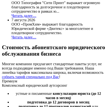
ООО Типография "Сити Принт" выражает огромную
благодарность за долгосрочное и плодотворное
сотрудничество в рамках ю...
Читать далее....
7 августа 2026
ООО «ПромХим» выражает благодарность
Юридической фирме «Двитекс» за многолетнее и
плодотворное сотрудничество.
Читать далее....
Стоимость
абонентского юридического
обслуживания бизнеса
Многие компании предлагают стандартные пакеты услуг, не
всегда подходящие именно под Ваши требования. Наша
линейка тарифов максимальна широка, включая возможность
собрать тариф специально под Вас
!
Премиум
Комплексный юридический аутсорсинг
устные и письменные
консультации юриста
(до 12
часов в месяц)
подготовка до 12 договоров
в месяц
подготовка до 12 протоколов разногласий
или