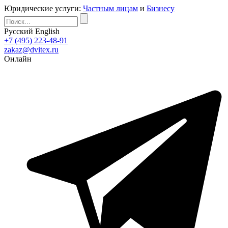
Юридические услуги:
Частным лицам
и
Бизнесу
Русский
English
+7 (495) 223-48-91
zakaz@dvitex.ru
Онлайн