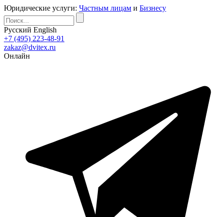
Юридические услуги:
Частным лицам
и
Бизнесу
Русский
English
+7 (495) 223-48-91
zakaz@dvitex.ru
Онлайн