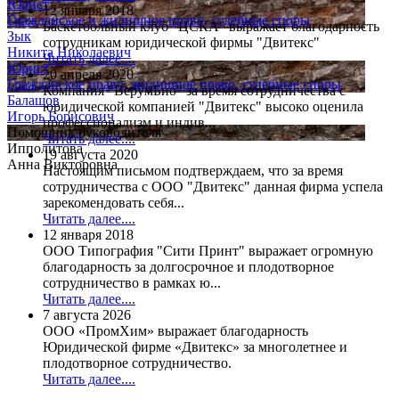
Юрист
12 января 2018
Гражданское и жилищное право, судебные споры
Баскетбольный клуб "ЦСКА" выражает благодарность
Зык
сотрудникам юридической фирмы "Двитекс"
Никита Николаевич
Читать далее....
Юрист
20 апреля 2020
Гражданское право, жилищное право, судебные споры
Компания "ВерумБио" за время сотрудничества с
Балашов
юридической компанией "Двитекс" высоко оценила
Игорь Борисович
профессионализм и индив...
Помощник руководителя
Читать далее....
Ипполитова
19 августа 2020
Анна Викторовна
Настоящим письмом подтверждаем, что за время
сотрудничества с ООО "Двитекс" данная фирма успела
зарекомендовать себя...
Читать далее....
12 января 2018
ООО Типография "Сити Принт" выражает огромную
благодарность за долгосрочное и плодотворное
сотрудничество в рамках ю...
Читать далее....
7 августа 2026
ООО «ПромХим» выражает благодарность
Юридической фирме «Двитекс» за многолетнее и
плодотворное сотрудничество.
Читать далее....