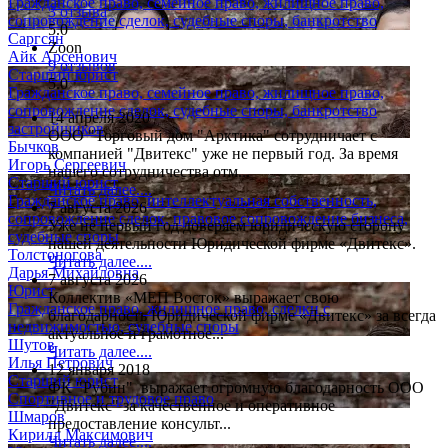
Гражданское право, семейное право, жилищное право,
3 отзыва
сопровождение сделок, судебные споры, банкротство
5.0
Саргсян
Zoon
Айк Арсенович
9 отзывов
Старший юрист
5.0
Гражданское право, семейное право, жилищное право,
сопровождение сделок, судебные споры, банкротство
14 апреля 2020
застройщиков
ООО "Торговый дом "Арктика" сотрудничает с
Бычков
компанией "Двитекс" уже не первый год. За время
Игорь Сергеевич
нашего сотрудничества отм...
Старший юрист
Читать далее....
Гражданское право, интеллектуальная собственность,
7 августа 2026
сопровождение сделок, правовое сопровождение бизнеса,
Уже не первый год доверяем юридическую сторону
судебные споры
нашей деятельности Юридической фирме «Двитекс».
Толстоногова
Читать далее....
Дарья Михайловна
7 августа 2026
Юрист
Коллектив «МЕП Восток» выражает свою
Гражданское право, жилищное право, сделки с
благодарность Юридической фирме «Двитекс» за всегда
недвижимостью, судебные споры
актуальное и грамотное...
Шутов
Читать далее....
Илья Петрович
12 января 2018
Старший юрист
ФК "Рубин" выражает огромную благодарность ООО
Спортивное и трудовое право
"Двитекс" за качественное и оперативное
Шмаров
предоставление консульт...
Кирилл Максимович
Читать далее....