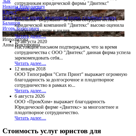
Зык
сотрудникам юридической фирмы "Двитекс"
Никита Николаевич
Читать далее....
Юрист
20 апреля 2020
Гражданское право, жилищное право, судебные споры
Компания "ВерумБио" за время сотрудничества с
Балашов
юридической компанией "Двитекс" высоко оценила
Игорь Борисович
профессионализм и индив...
Помощник руководителя
Читать далее....
Ипполитова
19 августа 2020
Анна Викторовна
Настоящим письмом подтверждаем, что за время
сотрудничества с ООО "Двитекс" данная фирма успела
зарекомендовать себя...
Читать далее....
12 января 2018
ООО Типография "Сити Принт" выражает огромную
благодарность за долгосрочное и плодотворное
сотрудничество в рамках ю...
Читать далее....
6 августа 2026
ООО «ПромХим» выражает благодарность
Юридической фирме «Двитекс» за многолетнее и
плодотворное сотрудничество.
Читать далее....
Стоимость услуг юристов для