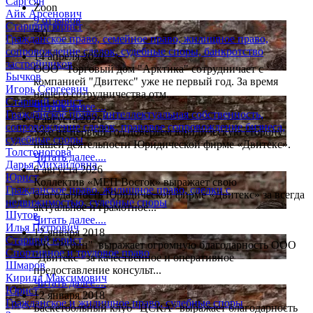
Саргсян
Zoon
Айк Арсенович
9 отзывов
Старший юрист
5.0
Гражданское право, семейное право, жилищное право,
сопровождение сделок, судебные споры, банкротство
14 апреля 2020
застройщиков
ООО "Торговый дом "Арктика" сотрудничает с
Бычков
компанией "Двитекс" уже не первый год. За время
Игорь Сергеевич
нашего сотрудничества отм...
Старший юрист
Читать далее....
Гражданское право, интеллектуальная собственность,
6 августа 2026
сопровождение сделок, правовое сопровождение бизнеса,
Уже не первый год доверяем юридическую сторону
судебные споры
нашей деятельности Юридической фирме «Двитекс».
Толстоногова
Читать далее....
Дарья Михайловна
6 августа 2026
Юрист
Коллектив «МЕП Восток» выражает свою
Гражданское право, жилищное право, сделки с
благодарность Юридической фирме «Двитекс» за всегда
недвижимостью, судебные споры
актуальное и грамотное...
Шутов
Читать далее....
Илья Петрович
12 января 2018
Старший юрист
ФК "Рубин" выражает огромную благодарность ООО
Спортивное и трудовое право
"Двитекс" за качественное и оперативное
Шмаров
предоставление консульт...
Кирилл Максимович
Читать далее....
Юрист
12 января 2018
Гражданское и жилищное право, судебные споры
Баскетбольный клуб "ЦСКА" выражает благодарность