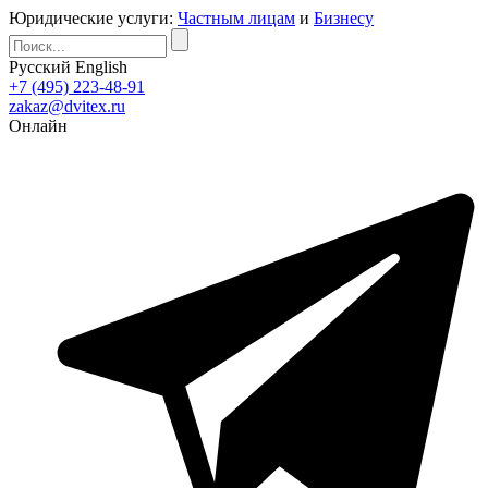
Юридические услуги:
Частным лицам
и
Бизнесу
Русский
English
+7 (495) 223-48-91
zakaz@dvitex.ru
Онлайн