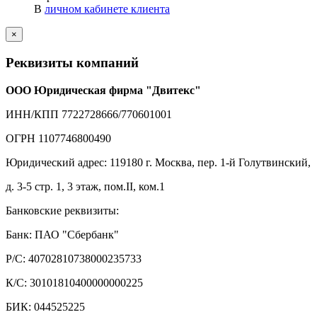
В
личном кабинете клиента
×
Реквизиты компаний
ООО Юридическая фирма "Двитекс"
ИНН/КПП 7722728666/770601001
ОГРН 1107746800490
Юридический адрес: 119180 г. Москва, пер. 1-й Голутвинский,
д. 3-5 стр. 1, 3 этаж, пом.II, ком.1
Банковские реквизиты:
Банк: ПАО "Сбербанк"
Р/С: 40702810738000235733
К/С: 30101810400000000225
БИК: 044525225