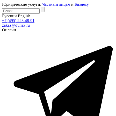
Юридические услуги:
Частным лицам
и
Бизнесу
Русский
English
+7 (495) 223-48-91
zakaz@dvitex.ru
Онлайн