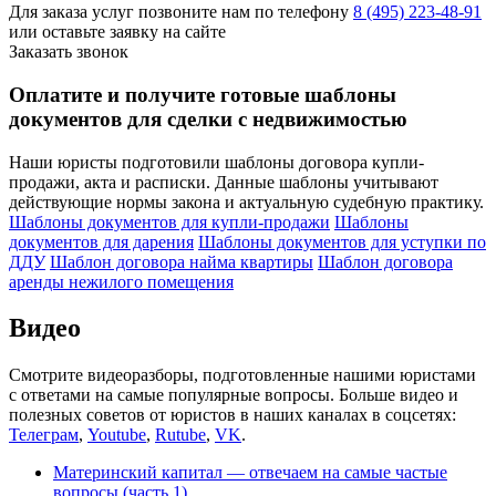
Для заказа услуг позвоните нам по телефону
8 (495) 223-48-91
или оставьте заявку на сайте
Заказать звонок
Оплатите и получите готовые шаблоны
документов для сделки с недвижимостью
Наши юристы подготовили шаблоны договора купли-
продажи, акта и расписки. Данные шаблоны учитывают
действующие нормы закона и актуальную судебную практику.
Шаблоны документов для купли-продажи
Шаблоны
документов для дарения
Шаблоны документов для уступки по
ДДУ
Шаблон договора найма квартиры
Шаблон договора
аренды нежилого помещения
Видео
Смотрите видеоразборы, подготовленные нашими юристами
с ответами на самые популярные вопросы. Больше видео и
полезных советов от юристов в наших каналах в соцсетях:
Телеграм
,
Youtube
,
Rutube
,
VK
.
Материнский капитал — отвечаем на самые частые
вопросы (часть 1)