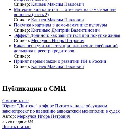
Спикер:
Кашаев Максим Павлович
Материнский капитал — отвечаем на самые частые
вопросы (часть 2)
Спикер:
Кашаев Максим Павлович
Покупка квартиры в доме-памятнике культуры
Спикер:
Кигинько Дмитрий Валентинович
Эффект Долиной: как защититься при покупке жилья
Спикер:
Меркулов Игорь Петрович
Какая цена учитывается при включении требований
дольщика в реестр кредиторов
Спикер:
Принят первый закон о развитии ИИ в России
Спикер:
Кашаев Максим Павлович
Публикации в СМИ
Смотреть все
Юрист "Двитекс" в эфире Пятого канала: обсуждаем
законопроект по введению адвокатской монополии в судах
Автор:
Меркулов Игорь Петрович
2 сентября 2024
Читать статью