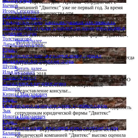
ООО "Торговый дом "Арктика" сотрудничает с
Бычков
компанией "Двитекс" уже не первый год. За время
Игорь Сергеевич
нашего сотрудничества отм...
Старший юрист
Читать далее....
Гражданское право, интеллектуальная собственность,
6 августа 2026
сопровождение сделок, правовое сопровождение бизнеса,
Уже не первый год доверяем юридическую сторону
судебные споры
нашей деятельности Юридической фирме «Двитекс».
Толстоногова
Читать далее....
Дарья Михайловна
6 августа 2026
Юрист
Коллектив «МЕП Восток» выражает свою
Гражданское право, жилищное право, сделки с
благодарность Юридической фирме «Двитекс» за всегда
недвижимостью, судебные споры
актуальное и грамотное...
Шутов
Читать далее....
Илья Петрович
12 января 2018
Старший юрист
ФК "Рубин" выражает огромную благодарность ООО
Спортивное и трудовое право
"Двитекс" за качественное и оперативное
Шмаров
предоставление консульт...
Кирилл Максимович
Читать далее....
Юрист
12 января 2018
Гражданское и жилищное право, судебные споры
Баскетбольный клуб "ЦСКА" выражает благодарность
Зык
сотрудникам юридической фирмы "Двитекс"
Никита Николаевич
Читать далее....
Юрист
20 апреля 2020
Гражданское право, жилищное право, судебные споры
Компания "ВерумБио" за время сотрудничества с
Балашов
юридической компанией "Двитекс" высоко оценила