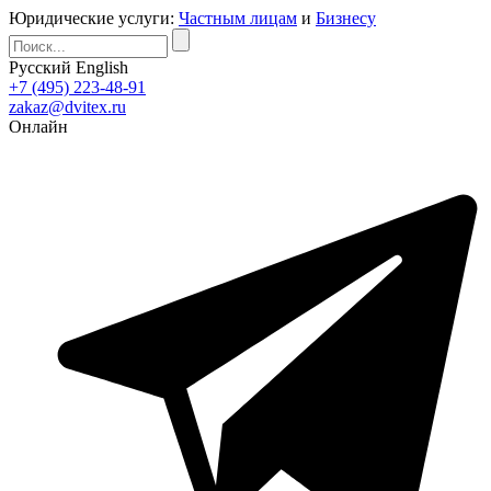
Юридические услуги:
Частным лицам
и
Бизнесу
Русский
English
+7 (495) 223-48-91
zakaz@dvitex.ru
Онлайн