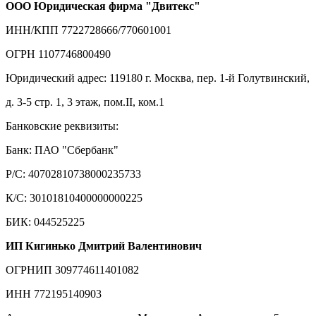
ООО Юридическая фирма "Двитекс"
ИНН/КПП 7722728666/770601001
ОГРН 1107746800490
Юридический адрес: 119180 г. Москва, пер. 1-й Голутвинский,
д. 3-5 стр. 1, 3 этаж, пом.II, ком.1
Банковские реквизиты:
Банк: ПАО "Сбербанк"
Р/С: 40702810738000235733
К/С: 30101810400000000225
БИК: 044525225
ИП Кигинько Дмитрий Валентинович
ОГРНИП 309774611401082
ИНН 772195140903