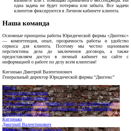
кабинете или с помощью привычного мессенджера. Ни
одна задача не будет потеряна или забыта. Все задачи
клиентов фиксируются в Личном кабинете клиента.
Наша команда
Основные принципы работы Юридической фирмы «Двитекс»
— компетенция, опыт, прозрачность работы и удобство
сервиса для клиента. Поэтому мы честно оцениваем
перспективы дела до заключения договора, а также
предоставляем доступ в личный кабинет на сайте с
информацией о работе по делу всем клиентам!
Кигинько Дмитрий Валентинович
Генеральный директор Юридической фирмы “Двитекс”
Юрист
Генеральный директор
Управляющий партнер
Гражданское право, семейное право, спортивное право,
сопровождение сделок, арбитражные споры, правовое
сопровождение бизнеса
Кигинько
Дмитрий Валентинович
Юрист
Смотреть активные вакансии