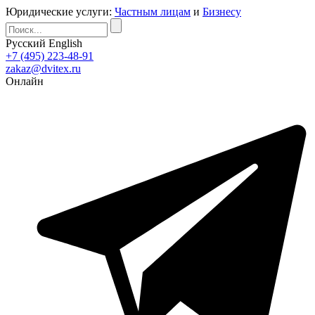
Юридические услуги:
Частным лицам
и
Бизнесу
Русский
English
+7 (495) 223-48-91
zakaz@dvitex.ru
Онлайн