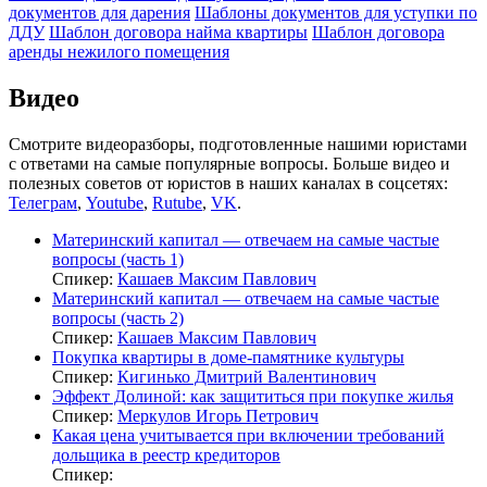
документов для дарения
Шаблоны документов для уступки по
ДДУ
Шаблон договора найма квартиры
Шаблон договора
аренды нежилого помещения
Видео
Смотрите видеоразборы, подготовленные нашими юристами
с ответами на самые популярные вопросы. Больше видео и
полезных советов от юристов в наших каналах в соцсетях:
Телеграм
,
Youtube
,
Rutube
,
VK
.
Материнский капитал — отвечаем на самые частые
вопросы (часть 1)
Спикер:
Кашаев Максим Павлович
Материнский капитал — отвечаем на самые частые
вопросы (часть 2)
Спикер:
Кашаев Максим Павлович
Покупка квартиры в доме-памятнике культуры
Спикер:
Кигинько Дмитрий Валентинович
Эффект Долиной: как защититься при покупке жилья
Спикер:
Меркулов Игорь Петрович
Какая цена учитывается при включении требований
дольщика в реестр кредиторов
Спикер: