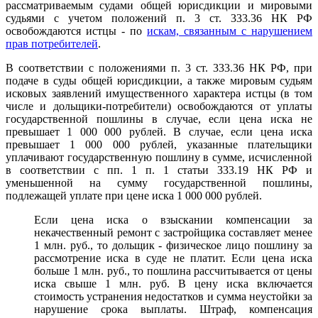
рассматриваемым судами общей юрисдикции и мировыми
судьями с учетом положений п. 3 ст. 333.36 НК РФ
освобождаются истцы - по
искам, связанным с нарушением
прав потребителей
.
В соответствии с положениями п. 3 ст. 333.36 НК РФ, при
подаче в суды общей юрисдикции, а также мировым судьям
исковых заявлений имущественного характера истцы (в том
числе и дольщики-потребители) освобождаются от уплаты
государственной пошлины в случае, если цена иска не
превышает 1 000 000 рублей. В случае, если цена иска
превышает 1 000 000 рублей, указанные плательщики
уплачивают государственную пошлину в сумме, исчисленной
в соответствии с пп. 1 п. 1 статьи 333.19 НК РФ и
уменьшенной на сумму государственной пошлины,
подлежащей уплате при цене иска 1 000 000 рублей.
Если цена иска о взыскании компенсации за
некачественный ремонт с застройщика составляет менее
1 млн. руб., то дольщик - физическое лицо пошлину за
рассмотрение иска в суде не платит. Если цена иска
больше 1 млн. руб., то пошлина рассчитывается от цены
иска свыше 1 млн. руб. В цену иска включается
стоимость устранения недостатков и сумма неустойки за
нарушение срока выплаты. Штраф, компенсация