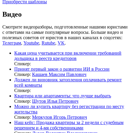
Приобрести шаблоны
Видео
Смотрите видеоразборы, подготовленные нашими юристами
с ответами на самые популярные вопросы. Больше видео и
полезных советов от юристов в наших каналах в соцсетях:
Телеграм
,
Youtube
,
Rutube
,
VK
.
Какая цена учитывается при включении требований
дольщика в реестр кредиторов
Спикер:
Принят первый закон о развитии ИИ в России
Спикер:
Кашаев Максим Павлович
Должен ли виновник затопления оплачивать ремонт
всей комнаты
Спикер:
Квартира или апартаменты: что лучше выбрать
Спикер:
Шутов Илья Петрович
Можно ли купить квартиру без регистрации по месту
жительства
Спикер:
Меркулов Игорь Петрович
Наш кейс: Продажа квартиры за 2 недели с судебным
решением и 4-мя собственниками