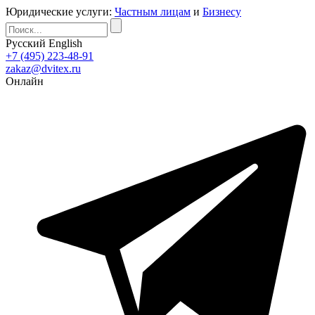
Юридические услуги:
Частным лицам
и
Бизнесу
Русский
English
+7 (495) 223-48-91
zakaz@dvitex.ru
Онлайн