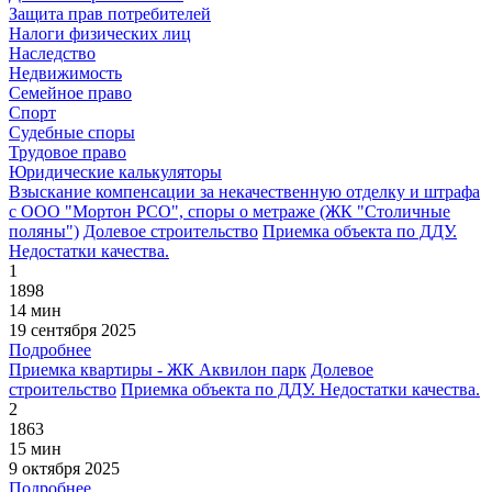
Защита прав потребителей
Налоги физических лиц
Наследство
Недвижимость
Семейное право
Спорт
Судебные споры
Трудовое право
Юридические калькуляторы
Взыскание компенсации за некачественную отделку и штрафа
с ООО "Мортон РСО", споры о метраже (ЖК "Столичные
поляны")
Долевое строительство
Приемка объекта по ДДУ.
Недостатки качества.
1
1898
14 мин
19 сентября 2025
Подробнее
Приемка квартиры - ЖК Аквилон парк
Долевое
строительство
Приемка объекта по ДДУ. Недостатки качества.
2
1863
15 мин
9 октября 2025
Подробнее