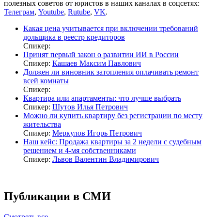
полезных советов от юристов в наших каналах в соцсетях:
Телеграм
,
Youtube
,
Rutube
,
VK
.
Какая цена учитывается при включении требований
дольщика в реестр кредиторов
Спикер:
Принят первый закон о развитии ИИ в России
Спикер:
Кашаев Максим Павлович
Должен ли виновник затопления оплачивать ремонт
всей комнаты
Спикер:
Квартира или апартаменты: что лучше выбрать
Спикер:
Шутов Илья Петрович
Можно ли купить квартиру без регистрации по месту
жительства
Спикер:
Меркулов Игорь Петрович
Наш кейс: Продажа квартиры за 2 недели с судебным
решением и 4-мя собственниками
Спикер:
Львов Валентин Владимирович
Публикации в СМИ
Смотреть все