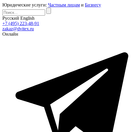
Юридические услуги:
Частным лицам
и
Бизнесу
Русский
English
+7 (495) 223-48-91
zakaz@dvitex.ru
Онлайн