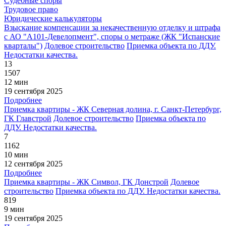
Судебные споры
Трудовое право
Юридические калькуляторы
Взыскание компенсации за некачественную отделку и штрафа
с АО "А101-Девелопмент", споры о метраже (ЖК "Испанские
кварталы")
Долевое строительство
Приемка объекта по ДДУ.
Недостатки качества.
13
1507
12 мин
19 сентября 2025
Подробнее
Приемка квартиры - ЖК Северная долина, г. Санкт-Петербург,
ГК Главстрой
Долевое строительство
Приемка объекта по
ДДУ. Недостатки качества.
7
1162
10 мин
12 сентября 2025
Подробнее
Приемка квартиры - ЖК Символ, ГК Донстрой
Долевое
строительство
Приемка объекта по ДДУ. Недостатки качества.
819
9 мин
19 сентября 2025