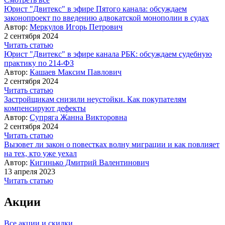
Юрист "Двитекс" в эфире Пятого канала: обсуждаем
законопроект по введению адвокатской монополии в судах
Автор:
Меркулов Игорь Петрович
2 сентября 2024
Читать статью
Юрист "Двитекс" в эфире канала РБК: обсуждаем судебную
практику по 214-ФЗ
Автор:
Кашаев Максим Павлович
2 сентября 2024
Читать статью
Застройщикам снизили неустойки. Как покупателям
компенсируют дефекты
Автор:
Супряга Жанна Викторовна
2 сентября 2024
Читать статью
Вызовет ли закон о повестках волну миграции и как повлияет
на тех, кто уже уехал
Автор:
Кигинько Дмитрий Валентинович
13 апреля 2023
Читать статью
Акции
Все акции и скидки