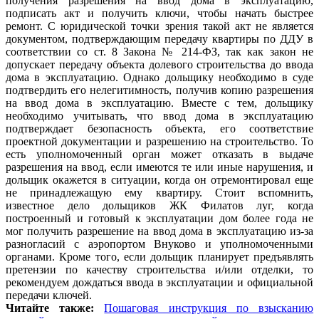
получения разрешения на ввод дома в эксплуатацию,
подписать акт и получить ключи, чтобы начать быстрее
ремонт. С юридической точки зрения такой акт не является
документом, подтверждающим передачу квартиры по ДДУ в
соответствии со ст. 8 Закона № 214-ФЗ, так как закон не
допускает передачу объекта долевого строительства до ввода
дома в эксплуатацию. Однако дольщику необходимо в суде
подтвердить его нелегитимность, получив копию разрешения
на ввод дома в эксплуатацию. Вместе с тем, дольщику
необходимо учитывать, что ввод дома в эксплуатацию
подтверждает безопасность объекта, его соответствие
проектной документации и разрешению на строительство. То
есть уполномоченный орган может отказать в выдаче
разрешения на ввод, если имеются те или иные нарушения, и
дольщик окажется в ситуации, когда он отремонтировал еще
не принадлежащую ему квартиру. Стоит вспомнить,
известное дело дольщиков ЖК Филатов луг, когда
построенный и готовый к эксплуатации дом более года не
мог получить разрешение на ввод дома в эксплуатацию из-за
разногласий с аэропортом Внуково и уполномоченными
органами. Кроме того, если дольщик планирует предъявлять
претензии по качеству строительства и/или отделки, то
рекомендуем дождаться ввода в эксплуатации и официальной
передачи ключей.
Читайте также:
Пошаговая инструкция по взысканию