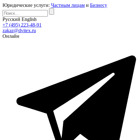
Юридические услуги:
Частным лицам
и
Бизнесу
Русский
English
+7 (495) 223-48-91
zakaz@dvitex.ru
Онлайн