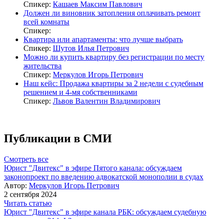
Спикер:
Кашаев Максим Павлович
Должен ли виновник затопления оплачивать ремонт
всей комнаты
Спикер:
Квартира или апартаменты: что лучше выбрать
Спикер:
Шутов Илья Петрович
Можно ли купить квартиру без регистрации по месту
жительства
Спикер:
Меркулов Игорь Петрович
Наш кейс: Продажа квартиры за 2 недели с судебным
решением и 4-мя собственниками
Спикер:
Львов Валентин Владимирович
Публикации в СМИ
Смотреть все
Юрист "Двитекс" в эфире Пятого канала: обсуждаем
законопроект по введению адвокатской монополии в судах
Автор:
Меркулов Игорь Петрович
2 сентября 2024
Читать статью
Юрист "Двитекс" в эфире канала РБК: обсуждаем судебную