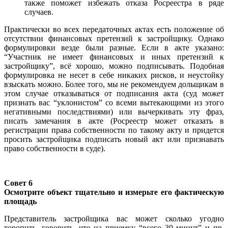
также поможет избежать отказа Росреестра в ряде
случаев.
Практически во всех передаточных актах есть положение об
отсутствии финансовых претензий к застройщику. Однако
формулировки везде были разные. Если в акте указано:
“Участник не имеет финансовых и иных претензий к
застройщику”, всё хорошо, можно подписывать. Подобная
формулировка не несет в себе никаких рисков, и неустойку
взыскать можно. Более того, мы не рекомендуем дольщикам в
этом случае отказываться от подписания акта (суд может
признать вас “уклонистом” со всеми вытекающими из этого
негативными последствиями) или вычеркивать эту фраз,
писать замечания в акте (Росреестр может отказать в
регистрации права собственности по такому акту и придется
просить застройщика подписать новый акт или признавать
право собственности в суде).
Совет 6
Осмотрите объект тщательно и измерьте его фактическую
площадь
Представитель застройщика вас может сколько угодно
торопить, говорить, что на приемку “всего 30 минут” и пр.