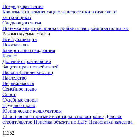
Предыдущая статья
Как взыскать компенсацию за недостатки в отделке от
застройщика?
Следующая статья
Приемка квартиры в новостройке от застройщика по шагам
Рекомендуемые статьи
Все публикации
Показать все
Банкротство гражданина
Бизнес
Долевое строительство
Защита прав потребителей
Налоги физических лиц
Наследство
Недвижимость
Семейное право
Спорт
Судебные споры
Трудовое право
Юридические калькуляторы
13 вопросов о приемке квартиры в новостройке
Долевое
строительство
Приемка объекта по ДДУ. Недостатки качества.
7
11352