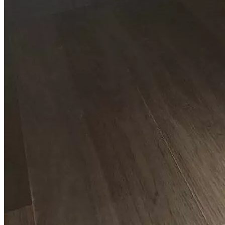
Спор о качестве строительства (ЖК "Столичные Поляны")
Дело выиграно
Всего взыскано
180 189 руб.
Спор о качестве строительства (ЖК "Измайловский лес")
Дело выиграно
Всего взыскано
361 920 руб.
Спор о качестве строительства (ЖК "Римского-Корсакова, 11")
Дело выиграно
Всего взыскано
934 741 руб.
Смотреть все выигранные дела
Ответы на некоторые вопросы
дольщиков по спорам с