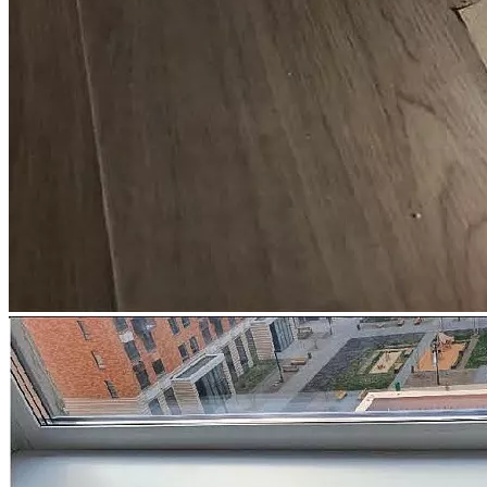
застройщиками
Как понять, имеются ли в квартире строительные недостатки?
Некоторые строительные недостатки являются явными и для
их выявления не требуется специальных знаний и
оборудования (дефекты отделки, трещины в стяжке, явные
неровности стен и т.д.). Однако в боль...
Можно ли определить стоимость устранения строительных
недостатков без проведения осмотра, по фото/видео?
В связи с тем, что для выявления всех строительных
недостатков специалисту необходимо проводить
инструментальные измерения, предварительный анализ
недостатков на предмет их наличия по фото/видео в...
Можно ли взыскать стоимость устранения строительных
недостатков, если в акте приема-передачи квартиры
присутствует положение о том, что претензии к застройщику
отсутствуют?
Согласно ст. 756 ГК РФ, а также ст. 7 Федерального закона от
30.12.2004 № 214-ФЗ (ред. от 31.12.2017) "Об участии в
долевом строительстве многоквартирных домов и иных
объектов недвижимости и...
Можно ли делать ремонт в квартире, если я обратился в суд с
иском о взыскании компенсации за дефекты в отделке?
В связи с тем, что в ходе судебного процесса застройщик