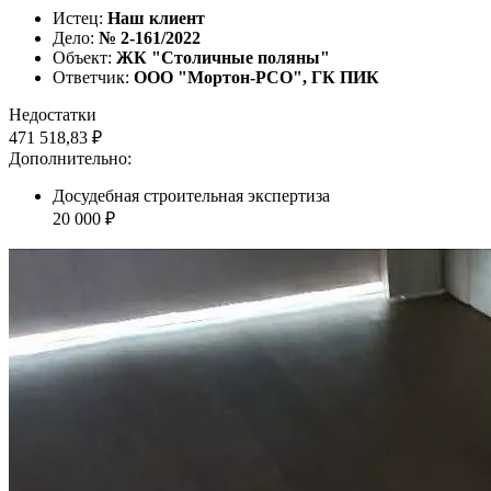
Истец:
Наш клиент
Дело:
№ 2-161/2022
Объект:
ЖК "Столичные поляны"
Ответчик:
ООО "Мортон-РСО", ГК ПИК
Недостатки
471 518,83 ₽
Дополнительно:
Досудебная строительная экспертиза
20 000 ₽
Наша судебная практика по спорам о
качестве строительства с
застройщиками ГК ПИК
Спор о качестве строительства (ЖК "Измайловский лес")
Дело выиграно
Всего взыскано
423 064 руб.