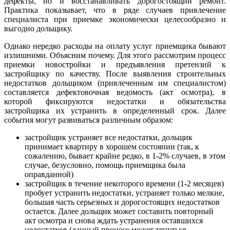
дефекты, но и восстанавливать дорогостоящий ремонт.
Практика показывает, что в ряде случаев привлечение
специалиста при приемке экономически целесообразно и
выгодно дольщику.
Однако нередко расходы на оплату услуг приемщика бывают
излишними. Объясним почему. Для этого рассмотрим процесс
приемки новостройки и предъявления претензий к
застройщику по качеству. После выявления строительных
недостатков дольщиком (привлеченным им специалистом)
составляется дефектовочная ведомость (акт осмотра), в
которой фиксируются недостатки и обязательства
застройщика их устранить в определенный срок. Далее
события могут развиваться различным образом:
застройщик устраняет все недостатки, дольщик
принимает квартиру в хорошем состоянии (так, к
сожалению, бывает крайне редко, в 1-2% случаев, в этом
случае, безусловно, помощь приемщика была
оправданной)
застройщик в течение некоторого времени (1-2 месяцев)
пробует устранить недостатки, устраняет только мелкие,
большая часть серьезных и дорогостоящих недостатков
остается. Далее дольщик может составить повторный
акт осмотра и снова ждать устранения оставшихся
недостатков (данный процесс может тянуться