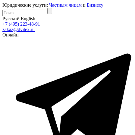
Юридические услуги:
Частным лицам
и
Бизнесу
Русский
English
+7 (495) 223-48-91
zakaz@dvitex.ru
Онлайн