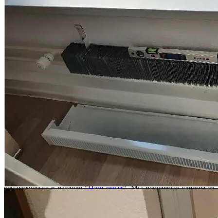
может ходатайствовать о проведении судебной строительно-
технической экспертизы или суд может назначить судебную
экспертизу по своей инициати...
Может ли суд снизить стоимость устранения строительных
недостатков по своему устранению?
Нет, суд при вынесении решения должен руководствоваться
заключением специалиста или судебного эксперта, в случае
проведения судебной экспертизы. В связи с тем, что суд не
обладает специальными поз...
Мы получили по акту приема-передачи квартиру год назад, но
только сейчас стали замечать недостатки отделочно-
строительных работ. Уже поздно принимать меры?
В данном случае, правовое значение имеет на основании
какого договора, а, следовательно, и закона был приобретён
объект недвижимости. В случае, если квартира была
приобретена по договору участия в ...
Юридическая фирма “Двитекс” с 2010 года защищает
дольщиков в спорах с застройщиками. С нашей практикой по
взысканию компенсации за строительные недостатки и
некачественную отделку с застройщиков вы можете
ознакомиться в разделе "
Наш опыт
". Мы регулярно следим за
изменениями законодательства и практикой разрешения
споров по ДДУ, поэтому можем предоставить вам самый
эффективный и быстрый способ решения вашей проблемы.