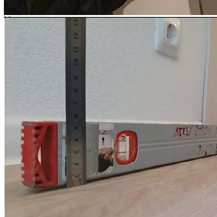
Мы предлагаем комплексные услуги опытных специалистов
по приемке новостроек, строительных экспертов и юристов.
Приемка новостройки специалистом и консультации
юриста при приемке
Строительная экспертиза квартиры в новостройке
Взыскание с застройщика компенсации за строительные
недостатки
Взыскание с застройщика неустойки за просрочку по
ДДУ
Расторжение ДДУ в одностороннем порядке
Признание права собственности через суд
Проверка застройщика и новостройки
Юридическое сопровождение сделок
Регистрация права собственности
Иные споры с застройщиком и услуги юриста по ДДУ
Услуги риэлтора по сопровождению сделок с
недвижимостью
Требуется помощь в споре с застройщиком?
Вы можете заказать комплексные услуги строительного
специалиста из реестра НОПРИЗ, эксперта и юриста по ДДУ