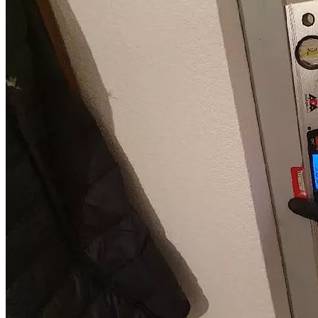
При этом мы предлагаем комплексные услуги юристов и
строительных экспертов.
Обращаясь к нам, вы в первую очередь получаете
консультацию от профильного юриста. Он задаст уточняющие
вопросы, детально проанализирует предоставленные
документы, разработает эффективный план действий для
каждого конкретного случая, оценит возможную сумму
взыскания и представит вам предложение со стоимостью
услуги. При этом мы гибко подходим к порядку оплаты
юридических услуг, предлагая разные пакеты услуг и
варианты оплаты.
Всю работу по ведению дела мы берем на себя: проверка
застройщика, приемка объекта, проведение досудебной
строительной экспертизы, подготовка документов, защита
ваших интересов до поступления денег от застройщика на
ваш счет. Ваше участие в процессе минимально: подписать
договор и передать документы для работы. Мы гарантируем
полную конфиденциальность полученной от вас информации.
Услуги юристов по долевому
строительству и строительных
специалистов