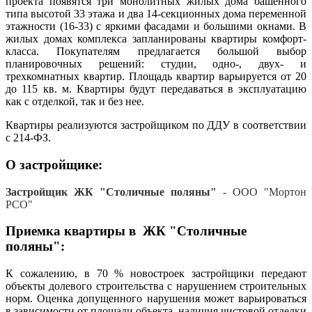
проекта появятся три монолитных жилых дома башенного
типа высотой 33 этажа и два 14-секционных дома переменной
этажности (16-33) с яркими фасадами и большими окнами. В
жилых домах комплекса запланированы квартиры комфорт-
класса. Покупателям предлагается большой выбор
планировочных решений: студии, одно-, двух- и
трехкомнатных квартир. Площадь квартир варьируется от 20
до 115 кв. м. Квартиры будут передаваться в эксплуатацию
как с отделкой, так и без нее.
Квартиры реализуются застройщиком по ДДУ в соответствии
с 214-ФЗ.
О застройщике:
Застройщик ЖК "Столичные поляны"
- ООО "Мортон
РСО"
Приемка квартиры в ЖК "Столичные
поляны":
К сожалению, в 70 % новостроек застройщики передают
объекты долевого строительства с нарушением строительных
норм. Оценка допущенного нарушения может варьироваться
в зависимости от площади объекта, наличия чистовой отделки