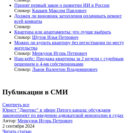
Принят первый закон о развитии ИИ в России
Спикер:
Кашаев Максим Павлович
Должен ли виновник затопления оплачивать ремонт
всей комнаты
Спикер:
Квартира или апартаменты: что лучше выбрать
Спикер:
Шутов Илья Петрович
Можно ли купить квартиру без регистрации по месту
жительства
Спикер:
Меркулов Игорь Петрович
Наш кейс: Продажа квартиры за 2 недели с судебным
решением и 4-мя собственниками
Спикер:
Львов Валентин Владимирович
Публикации в СМИ
Смотреть все
Юрист "Двитекс" в эфире Пятого канала: обсуждаем
законопроект по введению адвокатской монополии в судах
Автор:
Меркулов Игорь Петрович
2 сентября 2024
Читать статью