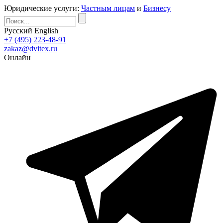
Юридические услуги:
Частным лицам
и
Бизнесу
Русский
English
+7 (495) 223-48-91
zakaz@dvitex.ru
Онлайн