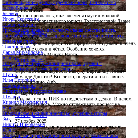
сопровождение сделок, судебные споры, банкротство
застройщиков
13 июля 2026
Бычков
Честно признаюсь, вначале меня смутил молодой
Игорь Сергеевич
возраст корпоративного юриста Толстоноговой Дарьи
Старший юрист
Михайловны, которому пре...
Гражданское право, интеллектуальная собственность,
Читать далее....
сопровождение сделок, правовое сопровождение бизнеса,
19 мая 2026
судебные споры
Очень хорошая юридическая фирма. Всё сделали в очень
Толстоногова
короткие сроки и чётко. Особенно хочется
Дарья Михайловна
поблагодарить Манука Варта...
Юрист
Читать далее....
Гражданское право, жилищное право, сделки с
4 апреля 2026
недвижимостью, судебные споры
Огромная благодарность Мануку Вартаняну и всей
Шутов
команде Двитекс! Все четко, оперативно и главное-
Илья Петрович
результативно. &nb...
Старший юрист
Читать далее....
Спортивное и трудовое право
24 марта 2026
Шмаров
Подавал иск на ПИК по недостаткам отделки. В целом
Кирилл Максимович
все понравилось. Можно отслеживать процесс на
Юрист
сайте. Также...
Гражданское и жилищное право, судебные споры
Читать далее....
Зык
27 ноября 2025
Никита Николаевич
Выражаю благодарность коллективу юридической
Юрист
фирмы Двитекс. В частности Кашаеву Максиму
Гражданское право, жилищное право, судебные споры
Павловичу и Шутову Илье Петрович...