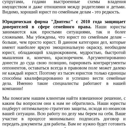
супругами, годами выстроенные схемы владения
имуществом и даже отношения между родителями и детьми.
Видимо, хороший юрист по семейным делам - это редкость.
Юридическая фирма "Двитекс" с 2010 года защищает
доверителей в сфере семейного права.
Наши юристы
занимаются как простыми ситуациями, так и более
сложными. Мы убеждены, что юрист по семейным делам –
больше, чем просто юрист. В данном категории дел, которые
имеют наиболее яркую эмоциональную окраску, необходим
юрист, обладающий хладнокровием, мудростью, быстротой
мышления и, конечно, красноречием. Аргументированно
донести до суда свою позицию, парировать контраргументы
оппонентов, оставаться всегда в правовом поле может далеко
не каждый юрист. Поэтому из тысяч юристов только единицы
способны квалифицированно и успешно вести семейные
дела. Именно такие специалисты работают в нашей
компании!
Мы помогаем нашим клиентам найти взвешенное решение, с
каким бы вопросом они к нам не обратились. Наши юристы
подберут оптимальную стратегию защиты, исходя из нюансов
вашей ситуации. Всю работу по делу мы берем на себя. Ваше
участие в процессе минимально: подписать договор и
передать документы для работы. Вам не нужно будет готовить