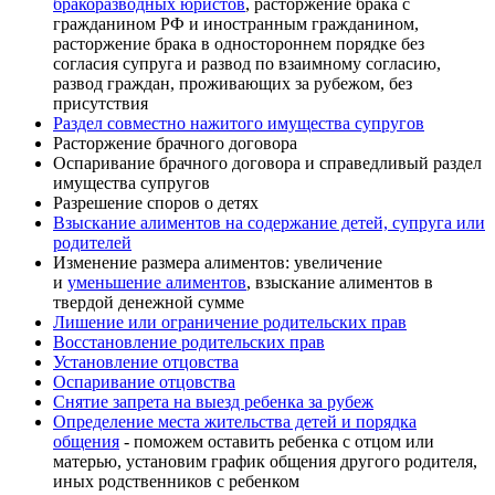
бракоразводных юристов
, расторжение брака с
гражданином РФ и иностранным гражданином,
расторжение брака в одностороннем порядке без
согласия супруга и развод по взаимному согласию,
развод граждан, проживающих за рубежом, без
присутствия
Раздел совместно нажитого имущества супругов
Расторжение брачного договора
Оспаривание брачного договора и справедливый раздел
имущества супругов
Разрешение споров о детях
Взыскание алиментов на содержание детей, супруга или
родителей
Изменение размера алиментов: увеличение
и
уменьшение алиментов
, взыскание алиментов в
твердой денежной сумме
Лишение или ограничение родительских прав
Восстановление родительских прав
Установление отцовства
Оспаривание отцовства
Снятие запрета на выезд ребенка за рубеж
Определение места жительства детей и порядка
общения
- поможем оставить ребенка с отцом или
матерью, установим график общения другого родителя,
иных родственников с ребенком