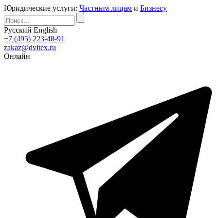
Юридические услуги:
Частным лицам
и
Бизнесу
Русский
English
+7 (495) 223-48-91
zakaz@dvitex.ru
Онлайн