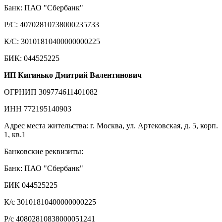
Банк: ПАО "Сбербанк"
Р/С: 40702810738000235733
К/С: 30101810400000000225
БИК: 044525225
ИП Кигинько Дмитрий Валентинович
ОГРНИП 309774611401082
ИНН 772195140903
Адрес места жительства: г. Москва, ул. Артековская, д. 5, корп.
1, кв.1
Банковские реквизиты:
Банк: ПАО "Сбербанк"
БИК 044525225
К/с 30101810400000000225
Р/с 40802810838000051241